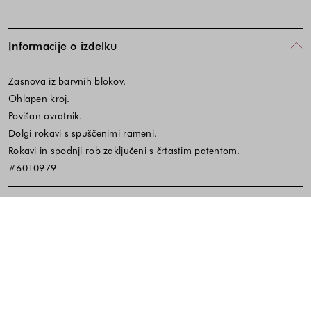
Informacije o izdelku
Zasnova iz barvnih blokov.
Ohlapen kroj.
Povišan ovratnik.
Dolgi rokavi s spuščenimi rameni.
Rokavi in spodnji rob zaključeni s črtastim patentom.
#6010979
Material in vzdrževanje
Koda izdelka:650049
Noga strani - hitre povezave, kont