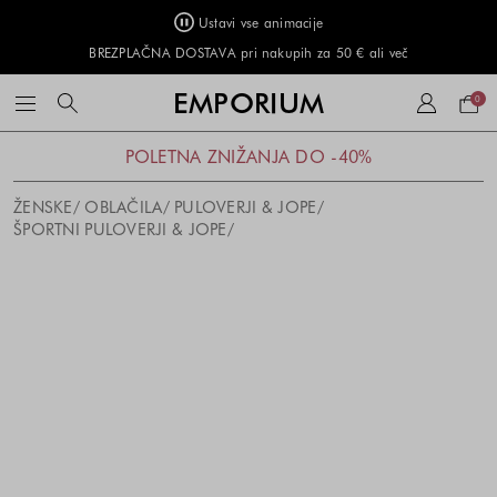
Ustavi vse animacije
BREZPLAČNA DOSTAVA pri nakupih za 50 € ali več
Naku
EMPORIUM
0
košar
POLETNA ZNIŽANJA DO -40%
ŽENSKE
OBLAČILA
PULOVERJI & JOPE
ŠPORTNI PULOVERJI & JOPE