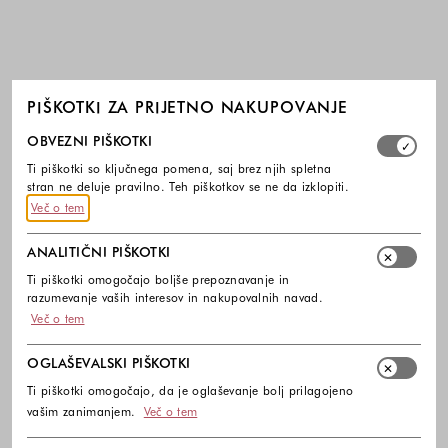
PIŠKOTKI ZA PRIJETNO NAKUPOVANJE
Izberite, katere skupine piškotkov dovolite. Obvezni piško
OBVEZNI PIŠKOTKI
Ti piškotki so ključnega pomena, saj brez njih spletna
stran ne deluje pravilno. Teh piškotkov se ne da izklopiti.
Več o tem
ANALITIČNI PIŠKOTKI
Ti piškotki omogočajo boljše prepoznavanje in
razumevanje vaših interesov in nakupovalnih navad.
Več o tem
OGLAŠEVALSKI PIŠKOTKI
Ti piškotki omogočajo, da je oglaševanje bolj prilagojeno
vašim zanimanjem.
Več o tem