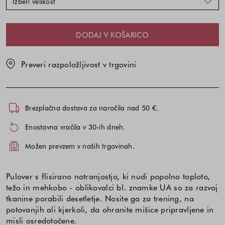
Izberi velikost
DODAJ V KOŠARICO
Preveri razpoložljivost v trgovini
Brezplačna dostava za naročila nad 50 €.
Enostavna vračila v 30-ih dneh.
Možen prevzem v naših trgovinah.
Pulover s flisirano notranjostjo, ki nudi popolno toploto,
težo in mehkobo - oblikovalci bl. znamke UA so za razvoj
tkanine porabili desetletje. Nosite ga za trening, na
potovanjih ali kjerkoli, da ohranite mišice pripravljene in
misli osredotočene.