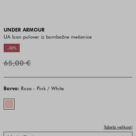
UNDER ARMOUR
UA Icon pulover iz bombažne mešanice
-30%
65,00 €
Cena
Cena
Roza
izdelka
izdelka
-
Barva:
Roza - Pink / White
je
je
Pink
odvisna
odvisna
/
od
od
White
kombinacije
kombinacije
barve
barve
in
in
Tabela velikosti
velikosti
velikosti