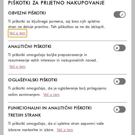
PIŠKOTKI ZA PRIJETNO NAKUPOVANJE
Izberite, katere skupine piškotkov dovolite. Obvezni piško
OBVEZNI PIŠKOTKI
Ti piškotki so ključnega pomena, saj brez njih spletna
stran ne deluje pravilno. Teh piškotkov se ne da izklopiti.
Več o tem
ANALITIČNI PIŠKOTKI
Ti piškotki omogočajo boljše prepoznavanje in
razumevanje vaših interesov in nakupovalnih navad.
Več o tem
OGLAŠEVALSKI PIŠKOTKI
Ti piškotki omogočajo, da je oglaševanje bolj prilagojeno
vašim zanimanjem.
Več o tem
FUNKCIONALNI IN ANALITIČNI PIŠKOTKI
TRETJIH STRANK
Ti piškotki omogočajo, da si spletna stran zapomni vaše
izbrane nastavitve in izbire.
Več o tem