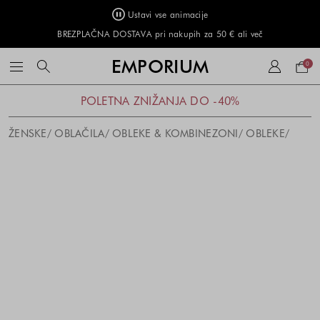
Ustavi vse animacije
BREZPLAČNA DOSTAVA pri nakupih za 50 € ali več
Naku
EMPORIUM
0
košar
POLETNA ZNIŽANJA DO -40%
ŽENSKE
OBLAČILA
OBLEKE & KOMBINEZONI
OBLEKE