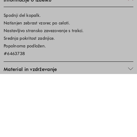
Spodnji del kopalk.
Natisnjen zebrast vzorec po celoti.
Nastavljivo stransko zavezovanje s trakci.
Srednja pokritost zadnjice.
Popolnoma podložen.
#6463738
Material in vzdrževanje
Koda izdelka:662977
Noga strani - hitre povezave, kont
BREZPLAČNA DOSTAVA
ENOSTAVNA VRAČILA