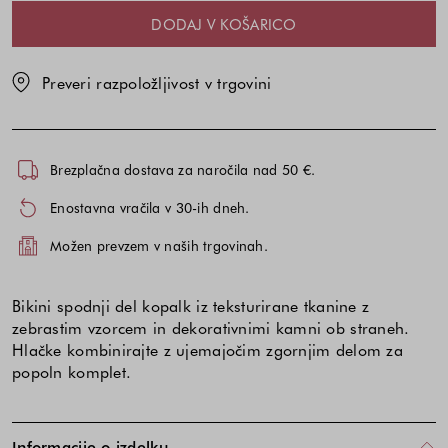
DODAJ V KOŠARICO
Preveri razpoložljivost v trgovini
Brezplačna dostava za naročila nad 50 €.
Enostavna vračila v 30-ih dneh.
Možen prevzem v naših trgovinah.
Bikini spodnji del kopalk iz teksturirane tkanine z
zebrastim vzorcem in dekorativnimi kamni ob straneh.
Hlačke kombinirajte z ujemajočim zgornjim delom za
popoln komplet.
Informacije o izdelku