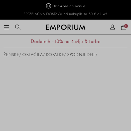
Ustavi vse animacije
BREZPLAČNA DOSTAVA pri nakupih za 50 € ali več
Naku
EMPORIUM
0
košar
Dodatnih -10% na čevlje & torbe
ŽENSKE
OBLAČILA
KOPALKE
SPODNJI DELI