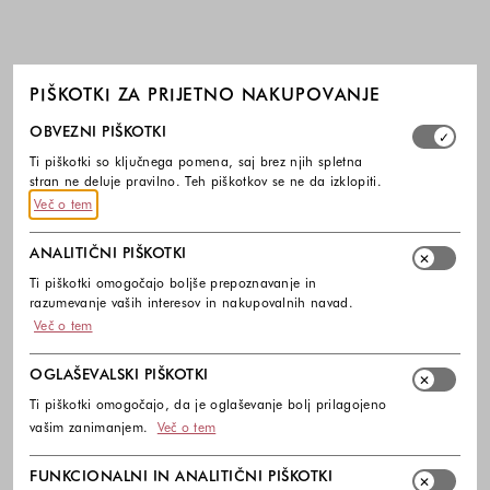
PIŠKOTKI ZA PRIJETNO NAKUPOVANJE
Izberite, katere skupine piškotkov dovolite. Obvezni piško
OBVEZNI PIŠKOTKI
Ti piškotki so ključnega pomena, saj brez njih spletna
stran ne deluje pravilno. Teh piškotkov se ne da izklopiti.
Več o tem
ANALITIČNI PIŠKOTKI
Ti piškotki omogočajo boljše prepoznavanje in
razumevanje vaših interesov in nakupovalnih navad.
Več o tem
OGLAŠEVALSKI PIŠKOTKI
Ti piškotki omogočajo, da je oglaševanje bolj prilagojeno
vašim zanimanjem.
Več o tem
FUNKCIONALNI IN ANALITIČNI PIŠKOTKI