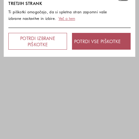
TRETJIH STRANK
Ti piškotki omogočajo, da si spletna stran zapomni vaše
izbrane nastavitve in izbire.
Več o tem
POTRDI IZBRANE
POTRDI VSE PIŠKOTKE
PIŠKOTKE