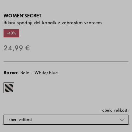
WOMEN'SECRET
Bikini spodnji del kopalk z zebrastim vzorcem
-40%
24,99 €
Cena
Cena
Bela
izdelka
izdelka
-
Barva:
Bela - White/Blue
je
je
White/Blue
odvisna
odvisna
od
od
kombinacije
kombinacije
barve
barve
in
in
Tabela velikosti
velikosti
velikosti
Izberi velikost