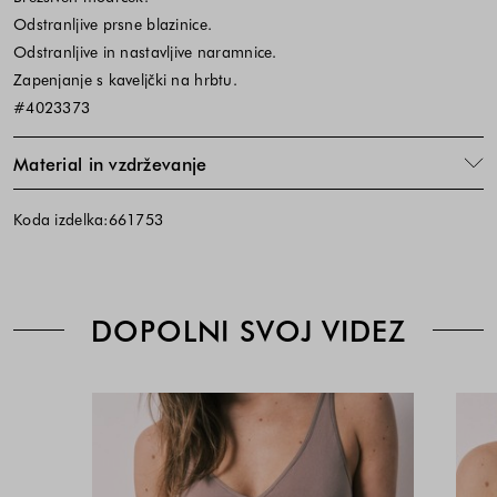
Odstranljive prsne blazinice.
Odstranljive in nastavljive naramnice.
Zapenjanje s kaveljčki na hrbtu.
#4023373
Material in vzdrževanje
Koda izdelka:661753
DOPOLNI SVOJ VIDEZ
Rjava
Cena
Cena
-
izdelka
izdelka
Brown
je
je
odvisna
odvisna