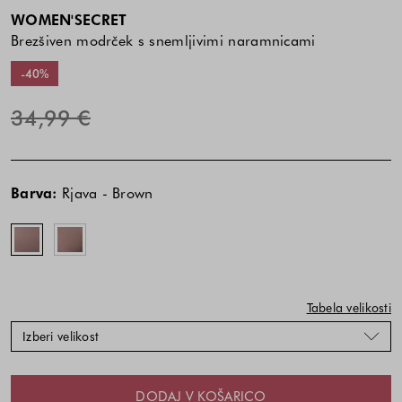
WOMEN'SECRET
Brezšiven modrček s snemljivimi naramnicami
-40%
34,99 €
Cena
Cena
Rjava
Rjava
izdelka
izdelka
-
-
Barva:
Rjava - Brown
je
je
Brown
Brown
odvisna
odvisna
od
od
kombinacije
kombinacije
barve
barve
in
in
Tabela velikosti
velikosti
velikosti
Izberi velikost
DODAJ V KOŠARICO