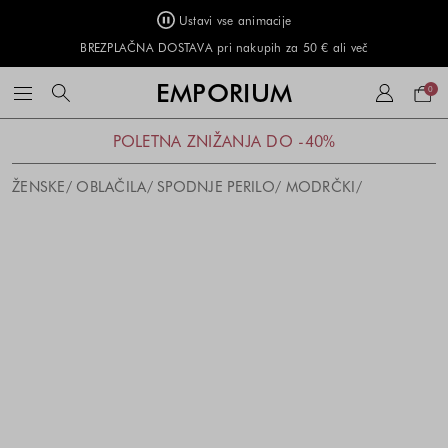
Ustavi vse animacije
BREZPLAČNA DOSTAVA pri nakupih za 50 € ali več
Naku
EMPORIUM
0
košar
POLETNA ZNIŽANJA DO -40%
ŽENSKE
OBLAČILA
SPODNJE PERILO
MODRČKI