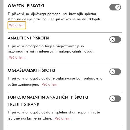
Izberite, katere skupine piškotkov dovolite. Obvezni piško
OBVEZNI PIŠKOTKI
Ti piškotki so ključnega pomena, saj brez njih spletna
stran ne deluje pravilno. Teh piškotkov se ne da izklopiti.
Več o tem
ANALITIČNI PIŠKOTKI
Ti piškotki omogočajo boljše prepoznavanje in
razumevanje vaših interesov in nakupovalnih navad.
Več o tem
OGLAŠEVALSKI PIŠKOTKI
Ti piškotki omogočajo, da je oglaševanje bolj prilagojeno
vašim zanimanjem.
Več o tem
FUNKCIONALNI IN ANALITIČNI PIŠKOTKI
TRETJIH STRANK
Ti piškotki omogočajo, da si spletna stran zapomni vaše
izbrane nastavitve in izbire.
Več o tem