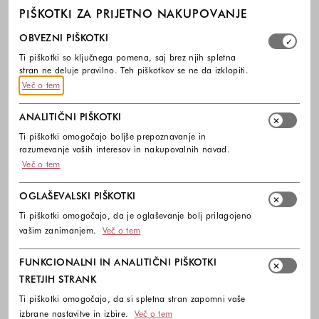
PIŠKOTKI ZA PRIJETNO NAKUPOVANJE
Izberite, katere skupine piškotkov dovolite. Obvezni piško
OBVEZNI PIŠKOTKI
Ti piškotki so ključnega pomena, saj brez njih spletna
stran ne deluje pravilno. Teh piškotkov se ne da izklopiti.
Več o tem
ANALITIČNI PIŠKOTKI
Ti piškotki omogočajo boljše prepoznavanje in
razumevanje vaših interesov in nakupovalnih navad.
Več o tem
OGLAŠEVALSKI PIŠKOTKI
Ti piškotki omogočajo, da je oglaševanje bolj prilagojeno
vašim zanimanjem.
Več o tem
FUNKCIONALNI IN ANALITIČNI PIŠKOTKI
TRETJIH STRANK
Ti piškotki omogočajo, da si spletna stran zapomni vaše
izbrane nastavitve in izbire.
Več o tem