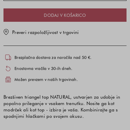
DODAJ V KOŠARICO
Preveri razpoložljivost v trgovini
Brezplačna dostava za naročila nad 50 €.
Enostavna vračila v 30-ih dneh.
Možen prevzem v naših trgovinah.
Brezšiven triangel top NATURAL, ustvarjen za udobje in
popolno prileganje v vsakem trenutku. Nosite ga kot
modrček ali kot top - izbira je vaša. Kombinirajte ga s
spodnjimi hlačkami po svojem okusu.