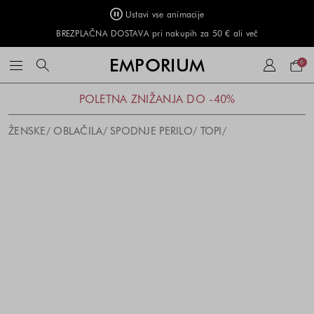
Ustavi vse animacije
BREZPLAČNA DOSTAVA pri nakupih za 50 € ali več
Naku
EMPORIUM
0
košar
POLETNA ZNIŽANJA DO -40%
ŽENSKE
OBLAČILA
SPODNJE PERILO
TOPI