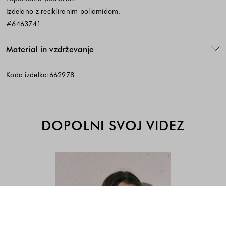
Izdelano z recikliranim poliamidom.
#6463741
Material in vzdrževanje
Koda izdelka:662978
DOPOLNI SVOJ VIDEZ
Modra
Cena
Cena
-
izdelka
izdelka
Blue
je
je
odvisna
odvisna
od
od
kombinacije
kombinacije
barve
barve