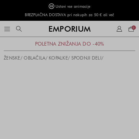
Ustavi vse animacije
BREZPLAČNA DOSTAVA pri nakupih za 50 € ali več
Naku
EMPORIUM
0
košar
POLETNA ZNIŽANJA DO -40%
ŽENSKE
OBLAČILA
KOPALKE
SPODNJI DELI