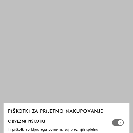
PIŠKOTKI ZA PRIJETNO NAKUPOVANJE
Izberite, katere skupine piškotkov dovolite. Obvezni piško
OBVEZNI PIŠKOTKI
Ti piškotki so ključnega pomena, saj brez njih spletna