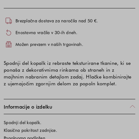
Brezplačna dostava za naročila nad 50 €.
Enostavna vračila v 30-ih dneh.
Možen prevzem v naših trgovinah.
Spodnji del kopalk iz rebraste teksturirane tkanine, ki se
ponaša z dekorativnima rinkama ob straneh in z
majhnim nabranim detajlom zadaj. Hlačke kombinirajte
z ujemajočim zgornjim delom za popoln komplet.
Informacije o izdelku
Spodnji del kopalk.
Klasična pokritost zadnjice.
Popolnoma podložen.