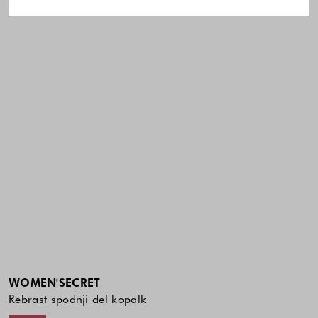
WOMEN'SECRET
Rebrast spodnji del kopalk