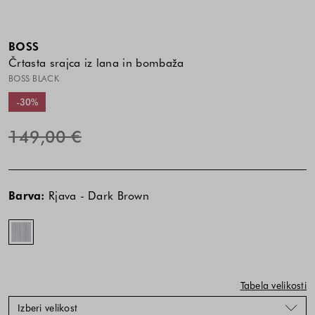
BOSS
Črtasta srajca iz lana in bombaža
BOSS BLACK
-30%
149,00 €
Cena
Cena
Rjava
izdelka
izdelka
-
Barva:
Rjava - Dark Brown
je
je
Dark
odvisna
odvisna
Brown
od
od
kombinacije
kombinacije
barve
barve
in
in
Tabela velikosti
velikosti
velikosti
Izberi velikost