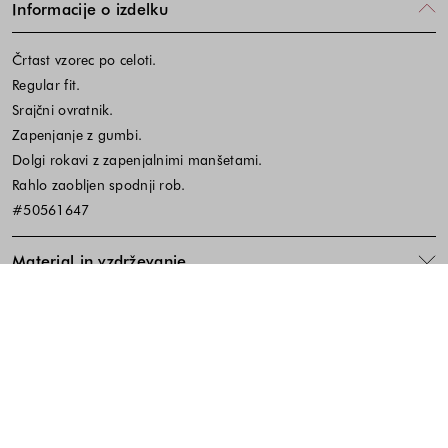
Informacije o izdelku
Črtast vzorec po celoti.
Regular fit.
Srajčni ovratnik.
Zapenjanje z gumbi.
Dolgi rokavi z zapenjalnimi manšetami.
Rahlo zaobljen spodnji rob.
#50561647
Material in vzdrževanje
Koda izdelka:646313
Noga strani - hitre povezave, kont
BREZPLAČNA DOSTAVA