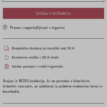
DODAJ V KOŠARICO
Preveri razpoložljivost v trgovini
Brezplačna dostava za naročila nad 50 €.
Enostavna vračila v 30-ih dneh.
Možen prevzem v naših trgovinah.
Srajca iz BOSS kolekcije, ki se ponaša s klasičnim
črtastim vzorcem, je izdelana iz poletne mešanice lana in
bombaža.