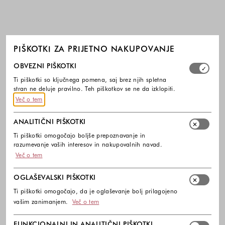
PIŠKOTKI ZA PRIJETNO NAKUPOVANJE
Izberite, katere skupine piškotkov dovolite. Obvezni piško
OBVEZNI PIŠKOTKI
Ti piškotki so ključnega pomena, saj brez njih spletna
stran ne deluje pravilno. Teh piškotkov se ne da izklopiti.
Več o tem
ANALITIČNI PIŠKOTKI
Ti piškotki omogočajo boljše prepoznavanje in
razumevanje vaših interesov in nakupovalnih navad.
Več o tem
OGLAŠEVALSKI PIŠKOTKI
Ti piškotki omogočajo, da je oglaševanje bolj prilagojeno
vašim zanimanjem.
Več o tem
FUNKCIONALNI IN ANALITIČNI PIŠKOTKI