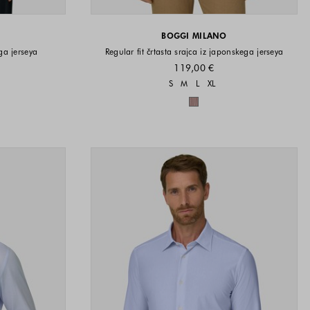
BOGGI MILANO
ga jerseya
Regular fit črtasta srajca iz japonskega jerseya
119,00 €
i na voljo
Velikosti na voljo
S
M
L
XL
a voljo
Barve na voljo