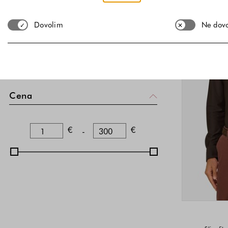
Zelena
(
)
30
Rjava
(
)
30
Dovolim
Ne dov
Večbarvna
(
)
12
Znižano
Škrlatna
(
)
1
Znižani izdelki
Neznižani izdelki
Bela
(
)
174
Cena
Oranžna
(
)
3
Bež
(
)
57
Spodnja meja
Zgornja meja
€
€
-