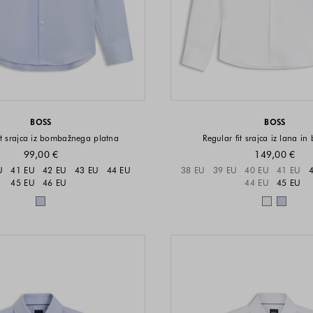
BOSS
BOSS
it srajca iz bombažnega platna
Regular fit srajca iz lana i
99,00 €
149,00 €
Velikosti na voljo
Velikost
U
41 EU
42 EU
43 EU
44 EU
38 EU
39 EU
40 EU
41 EU
45 EU
46 EU
44 EU
45 EU
Barve na voljo
Barve n