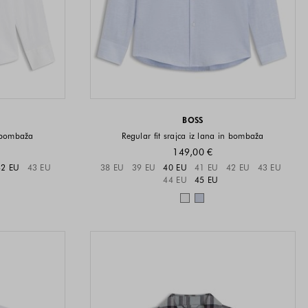
BOSS
n bombaža
Regular fit srajca iz lana in bombaža
149,00 €
i na voljo
Velikosti na voljo
42 EU
43 EU
38 EU
39 EU
40 EU
41 EU
42 EU
43 EU
44 EU
45 EU
a voljo
Barve na voljo