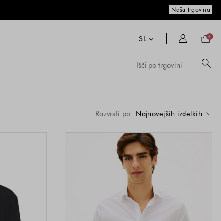
Naša trgovina
Nakup
košari
SL
0
Me
Išči
po
pr
trgovi
vs
a
a
a
a
ra
za
ež
Črna
Modra
Črna
Siva
Modra
Črna
Črna
Zelena
Zelena
Bela
Bela
Modra
Rdeča
Modra
Siva
Bela
Bež
Bež
Rjava
Bež
Bela
Modra
Modra
Bela
Modra
Modra
Modra
Cena
Cena
Cena
Cena
Cena
Cena
Cena
Cena
Cena
Cena
Cena
Cena
Cena
Cena
Cena
Cena
Cena
Cena
Cena
Cena
Cena
Cena
Cena
Cena
-
-
-
-
-
-
-
-
-
-
-
-
-
-
-
-
-
-
-
-
-
-
-
-
-
-
-
me
izdelka
izdelka
izdelka
izdelka
izdelka
izdelka
izdelka
izdelka
izdelka
izdelka
izdelka
izdelka
izdelka
izdelka
izdelka
izdelka
izdelka
izdelka
izdelka
izdelka
izdelka
izdelka
izdelka
izdelka
na
na
t
sic
e
k
intage
Black
Dark
Black
Andover
Dark
Black
Black
Faded
Faded
White
White
Dark
Burgundy
Light
Grey
White
Vintage
Vintage
Nutmeg
Khaki
White
Light
Light
White
Light
Cabana
Cabana
in
je
je
je
je
je
je
je
je
je
je
je
je
je
je
je
je
je
je
je
je
je
je
je
je
60
640
el
haki
/
Blue
Heather
Ocean
Mint
Mint
Blue
Blue
Patterned
Khaki
Khaki
Brown
Blue
Blue
Blue
Blue
Blue
Razvrsti po
Najnovejših izdelkih
zg
r
her
White
Blue
/
odvisna
odvisna
odvisna
odvisna
odvisna
odvisna
odvisna
odvisna
odvisna
odvisna
odvisna
odvisna
odvisna
odvisna
odvisna
odvisna
odvisna
odvisna
odvisna
odvisna
odvisna
odvisna
odvisna
odvisna
White
is
od
od
od
od
od
od
od
od
od
od
od
od
od
od
od
od
od
od
od
od
od
od
od
od
kombinacije
kombinacije
kombinacije
kombinacije
kombinacije
kombinacije
kombinacije
kombinacije
kombinacije
kombinacije
kombinacije
kombinacije
kombinacije
kombinacije
kombinacije
kombinacije
kombinacije
kombinacije
kombinacije
kombinacije
kombinacije
kombinacije
kombinacije
kombinacije
barve
barve
barve
barve
barve
barve
barve
barve
barve
barve
barve
barve
barve
barve
barve
barve
barve
barve
barve
barve
barve
barve
barve
barve
in
in
in
in
in
in
in
in
in
in
in
in
in
in
in
in
in
in
in
in
in
in
in
in
velikosti
velikosti
velikosti
velikosti
velikosti
velikosti
velikosti
velikosti
velikosti
velikosti
velikosti
velikosti
velikosti
velikosti
velikosti
velikosti
velikosti
velikosti
velikosti
velikosti
velikosti
velikosti
velikosti
velikosti