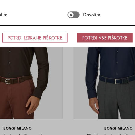
olim
Dovolim
POTRDI IZBRANE PIŠKOTKE
POTRDI VSE PIŠKOTKE
BOGGI MILANO
BOGGI MILANO