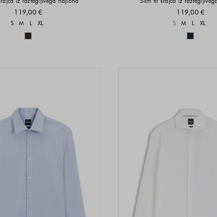
 srajca iz raztegljivega najlona
Slim fit srajca iz raztegljive
119,00 €
119,00 €
Velikosti na voljo
Velikost
S
M
L
XL
S
M
L
XL
Barve na voljo
Barve n