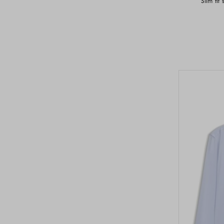
Slim fit