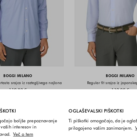
BOGGI MILANO
BOGGI MILANO
črtasta srajca iz raztegljivega najlona
Regular fit srajca iz japonske
119,00 €
119,00 €
Velikosti na voljo
Velikost
S
M
L
XL
S
M
L
XL
Barve na voljo
Barve n
i so vedno vključeni.
IŠKOTKI
OGLAŠEVALSKI PIŠKOTKI
gočajo boljše prepoznavanje
Ti piškotki omogočajo, da je ogla
vaših interesov in
prilagojeno vašim zanimanjem.
navad.
Več o tem