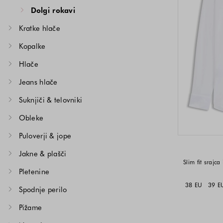
Dolgi rokavi
Kratke hlače
Kopalke
Hlače
Jeans hlače
Suknjiči & telovniki
Obleke
Puloverji & jope
Jakne & plašči
Slim fit srajca
Pletenine
38 EU
39 E
Spodnje perilo
Pižame