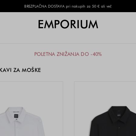
BREZPLAČNA DOSTAVA pri nakupih za 50 € ali več
EMPORIUM
a
Rjava
Bež
Črna
Modra
Zelena
Črna
Črna
Bela
Bela
Modra
Rjava
Modra
Bela
Modra
Rjava
Zelena
Bež
Modra
Bela
Modra
Modra
Modra
Modra
Bela
Rjava
Zelena
Zelena
Modra
Rjava
Rdeča
Modra
Roza
Siva
Bela
Črna
Modra
Črna
Črna
Bela
Bela
Bež
Bež
Bež
Modra
Modra
Modra
Bela
Zelena
Bež
Modra
Bela
Modr
Modr
Bela
Modr
Modr
Mod
Bež
Bela
Ro
B
Cena
Cena
Cena
Cena
Cena
Cena
Cena
Cena
Cena
Cena
Cena
Cena
Cena
Cena
Cena
Cena
Cena
Cena
Cena
Cena
Cena
Cena
Cena
Cena
POLETNA ZNIŽANJA DO -40%
-
-
-
-
-
-
-
-
-
-
-
-
-
-
-
-
-
-
-
-
-
-
-
-
-
-
-
-
-
-
-
-
-
-
-
-
-
-
-
-
-
-
-
-
-
-
-
-
-
-
-
-
-
-
-
-
-
-
-
-
izdelka
izdelka
izdelka
izdelka
izdelka
izdelka
izdelka
izdelka
izdelka
izdelka
izdelka
izdelka
izdelka
izdelka
izdelka
izdelka
izdelka
izdelka
izdelka
izdelka
izdelka
izdelka
izdelka
izdelka
mel
Rl
Cafe
Black
Newport
Faded
Black
Black
White
White
Navy
Dark
Light
White
Blue
Nutmeg
Armadillo
Vintage
Dark
White
Light
Light
Austin
Cabana
White
Chestnut
New
Faded
Faded
Nature
Spring
Capri
Desert
Windsor
Pale
Black
Campus
Black
Black
White
White
Tuscan
Coastal
Coastal
Navy
Light
Navy
White
Wilson
Natural
Dark
White
Light
Light
White
Caba
Caba
Ligh
Clas
Whit
Pin
V
je
je
je
je
je
je
je
je
je
je
je
je
je
je
je
je
je
je
je
je
je
je
je
je
k
Brown
Tan
Navy
Mint
Brown
Blue
Brwn
Khaki
Blue
Blue
Blue
Blue
Blue
Olive
Mint
Royal
Brown
Wine
Blue/C8135
Rose/C7524
Heather/C97
Cream/C8
Blue
Beige
Beige
Beige
Blue
Olive
Blue
Blue
Blue
Blue
Blue
Blue
Cam
K
KAVI ZA MOŠKE
/
Hthr
Heather/C7927
Heather
/
/
Heathe
/
/
Heat
odvisna
odvisna
odvisna
odvisna
odvisna
odvisna
odvisna
odvisna
odvisna
odvisna
odvisna
odvisna
odvisna
odvisna
odvisna
odvisna
odvisna
odvisna
odvisna
odvisna
odvisna
odvisna
odvisna
odvisna
White
White
White
White
White
od
od
od
od
od
od
od
od
od
od
od
od
od
od
od
od
od
od
od
od
od
od
od
od
kombinacije
kombinacije
kombinacije
kombinacije
kombinacije
kombinacije
kombinacije
kombinacije
kombinacije
kombinacije
kombinacije
kombinacije
kombinacije
kombinacije
kombinacije
kombinacije
kombinacije
kombinacije
kombinacije
kombinacije
kombinacije
kombinacije
kombinacije
kombinacije
barve
barve
barve
barve
barve
barve
barve
barve
barve
barve
barve
barve
barve
barve
barve
barve
barve
barve
barve
barve
barve
barve
barve
barve
in
in
in
in
in
in
in
in
in
in
in
in
in
in
in
in
in
in
in
in
in
in
in
in
velikosti
velikosti
velikosti
velikosti
velikosti
velikosti
velikosti
velikosti
velikosti
velikosti
velikosti
velikosti
velikosti
velikosti
velikosti
velikosti
velikosti
velikosti
velikosti
velikosti
velikosti
velikosti
velikosti
velikosti