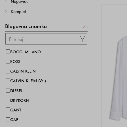
Nogavice
Kompleti
Blagovna znamka
BOGGI MILANO
BOSS
CALVIN KLEIN
CALVIN KLEIN (Vsi)
DIESEL
DRYKORN
GANT
GAP