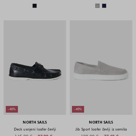
Barve na voljo
Barve na voljo
-40%
-40%
NORTH SAILS
NORTH SAILS
Deck usnjeni loafer čevlji
Jib Sport loafer čevlji iz semiša