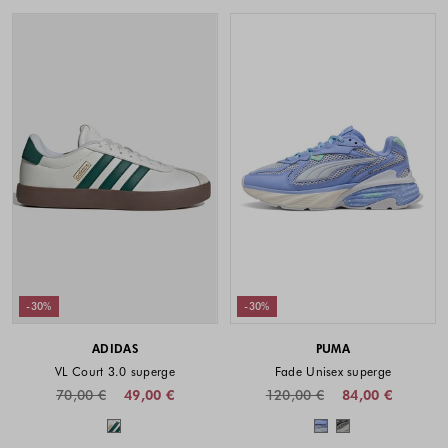
-30%
-30%
ADIDAS
PUMA
VL Court 3.0 superge
Fade Unisex superge
70,00 €
49,00 €
120,00 €
84,00 €
Barve na voljo
Barve na voljo