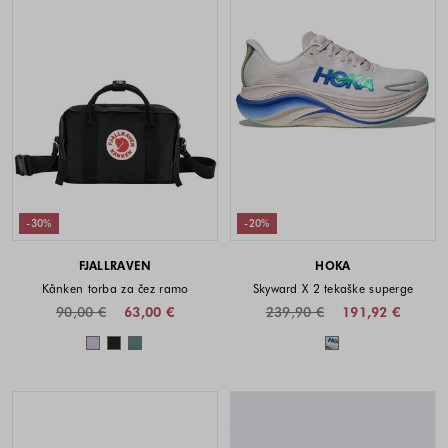
-30%
-20%
FJALLRAVEN
HOKA
Kånken torba za čez ramo
Skyward X 2 tekaške superge
90,00 €
63,00 €
239,90 €
191,92 €
Barve na voljo
Barve na voljo