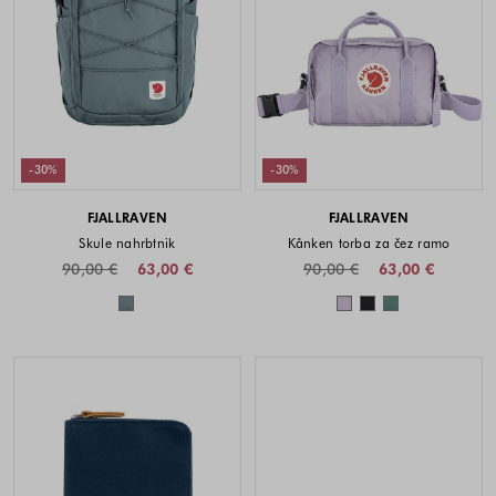
-30%
-30%
FJALLRAVEN
FJALLRAVEN
Skule nahrbtnik
Kånken torba za čez ramo
90,00 €
63,00 €
90,00 €
63,00 €
Barve na voljo
Barve na voljo