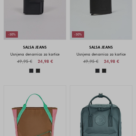
-50%
-50%
SALSA JEANS
SALSA JEANS
Usnjena denarnica za kartice
Usnjena denarnica za kartice
49,95 €
24,98 €
49,95 €
24,98 €
Barve na voljo
Barve na voljo