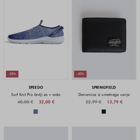
-20%
-40%
SPEEDO
SPRINGFIELD
Surf Knit Pro čevlji za v vodo
Denarnica iz umetnega usnja
40,00 €
32,00 €
22,99 €
13,79 €
Barve na voljo
Barve na voljo