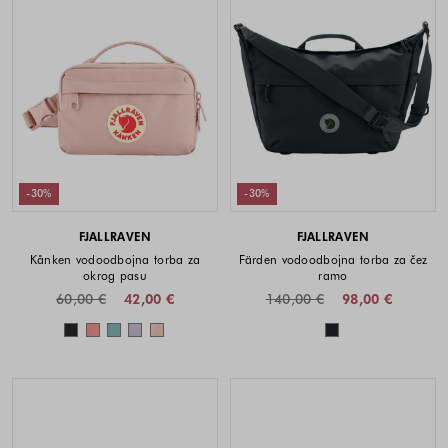
-30%
-30%
FJALLRAVEN
FJALLRAVEN
Kånken vodoodbojna torba za
Färden vodoodbojna torba za čez
okrog pasu
ramo
60,00 €
42,00 €
140,00 €
98,00 €
Barve na voljo
Barve na voljo