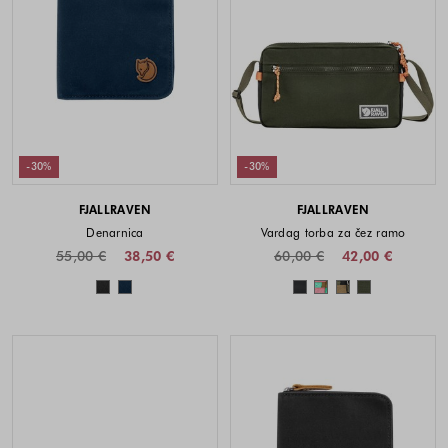
-30%
-30%
FJALLRAVEN
FJALLRAVEN
Denarnica
Vardag torba za čez ramo
55,00 €
38,50 €
60,00 €
42,00 €
Barve na voljo
Barve na voljo