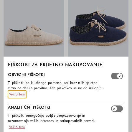
PIŠKOTKI ZA PRIJETNO NAKUPOVANJE
Izberite, katere skupine piškotkov dovolite. Obvezni piško
-40%
-40%
OBVEZNI PIŠKOTKI
Ti piškotki so ključnega pomena, saj brez njih spletna
SPRINGFIELD
SPRINGFIELD
stran ne deluje pravilno. Teh piškotkov se ne da izklopiti.
Bombažne superge v slogu espadril
Bombažne superge v slogu espadril
Več o tem
29,99 €
17,99 €
29,99 €
17,99 €
ANALITIČNI PIŠKOTKI
Barve na voljo
Barve na voljo
Ti piškotki omogočajo boljše prepoznavanje in
razumevanje vaših interesov in nakupovalnih navad.
Več o tem