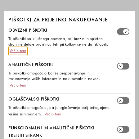
PIŠKOTKI ZA PRIJETNO NAKUPOVANJE
Izberite, katere skupine piškotkov dovolite. Obvezni piško
OBVEZNI PIŠKOTKI
Ti piškotki so ključnega pomena, saj brez njih spletna
stran ne deluje pravilno. Teh piškotkov se ne da izklopiti.
Več o tem
ANALITIČNI PIŠKOTKI
Ti piškotki omogočajo boljše prepoznavanje in
razumevanje vaših interesov in nakupovalnih navad.
Več o tem
OGLAŠEVALSKI PIŠKOTKI
Ti piškotki omogočajo, da je oglaševanje bolj prilagojeno
vašim zanimanjem.
Več o tem
FUNKCIONALNI IN ANALITIČNI PIŠKOTKI
TRETJIH STRANK