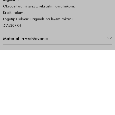
Okrogel vratni izrez z rebrastim ovratnikom.
Kratki rokavi.
Logotip Colmar Originals na levem rokavu.
#75207XH
Material in vzdrževanje
Koda izdelka:561782
Noga strani - hitre povezave, kont
BREZPLAČNA DOSTAVA
ENOSTAVNA VRAČILA
PREVZEM V TRGOVINI