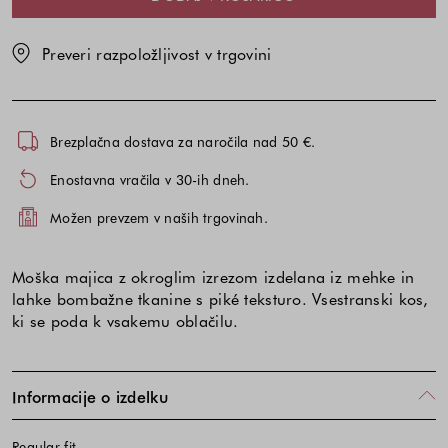
Preveri razpoložljivost v trgovini
Brezplačna dostava za naročila nad 50 €.
Enostavna vračila v 30-ih dneh.
Možen prevzem v naših trgovinah.
Moška majica z okroglim izrezom izdelana iz mehke in
lahke bombažne tkanine s piké teksturo. Vsestranski kos,
ki se poda k vsakemu oblačilu.
Informacije o izdelku
Regular fit.