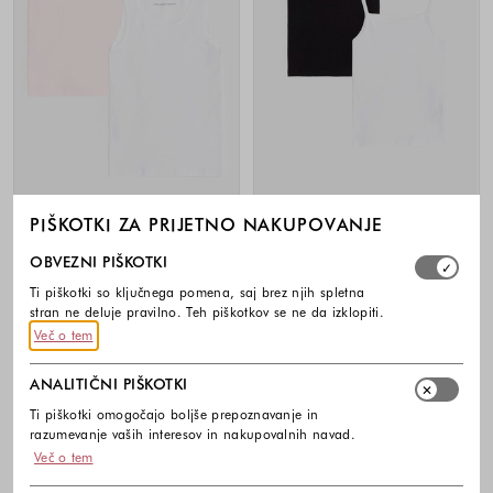
PIŠKOTKI ZA PRIJETNO NAKUPOVANJE
BENETTON
BENETTON
Izberite, katere skupine piškotkov dovolite. Obvezni piško
OBVEZNI PIŠKOTKI
Paket 2 spodnjih majic iz elastičnega
Paket 2 spodnjih majic iz elastičnega
bombaža
bombaža
Ti piškotki so ključnega pomena, saj brez njih spletna
19,95 €
19,95 €
stran ne deluje pravilno. Teh piškotkov se ne da izklopiti.
Barve na voljo
Barve na voljo
Več o tem
ANALITIČNI PIŠKOTKI
Ti piškotki omogočajo boljše prepoznavanje in
razumevanje vaših interesov in nakupovalnih navad.
Več o tem