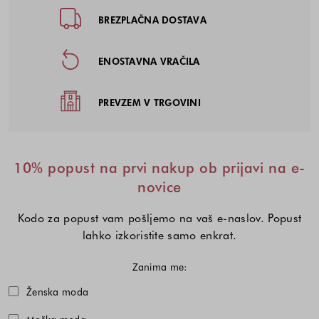
Noga strani - hitre povezave, kont
BREZPLAČNA DOSTAVA
ENOSTAVNA VRAČILA
PREVZEM V TRGOVINI
10% popust na prvi nakup ob prijavi na e-
novice
Kodo za popust vam pošljemo na vaš e-naslov. Popust
lahko izkoristite samo enkrat.
Zanima me:
Izberite eno ali več modnih kolekcij,
Ženska moda