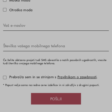
Moška moda
Otroška moda
Če želite občasno prejeti tudi SMS obvestila o naših posebnih ugodnostih, vnesite
tudi številko svojega mobilnega telefona.
Prebral/a sem in se strinjam s
Pravilnikom o zasebnosti
.
* Popust velja samo na redne cene izdelkov in ni združljiv z drugimi popusti.
POŠLJI