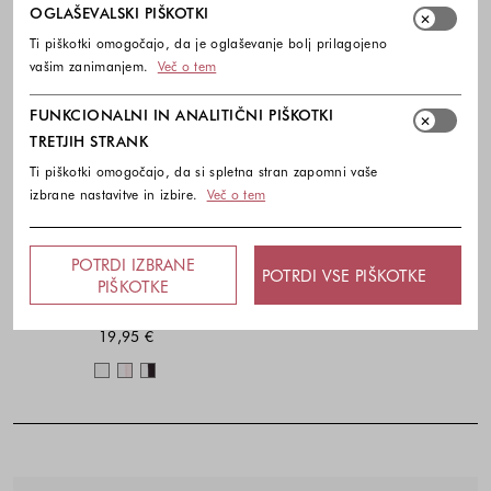
OGLAŠEVALSKI PIŠKOTKI
Ti piškotki omogočajo, da je oglaševanje bolj prilagojeno
vašim zanimanjem.
Več o tem
FUNKCIONALNI IN ANALITIČNI PIŠKOTKI
TRETJIH STRANK
Ti piškotki omogočajo, da si spletna stran zapomni vaše
izbrane nastavitve in izbire.
Več o tem
POTRDI IZBRANE
BENETTON
POTRDI VSE PIŠKOTKE
PIŠKOTKE
Paket 2 spodnjih majic iz elastičnega
organskega bombaža
19,95 €
Barve na voljo