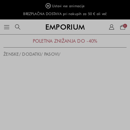
Ustavi vse animacije
BREZPLAČNA DOSTAVA pri nakupih za 50 € ali več
Naku
EMPORIUM
0
košar
POLETNA ZNIŽANJA DO -40%
ŽENSKE
DODATKI
PASOVI