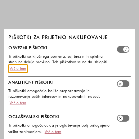
PIŠKOTKI ZA PRIJETNO NAKUPOVANJE
Izberite, katere skupine piškotkov dovolite. Obvezni piško
OBVEZNI PIŠKOTKI
Ti piškotki so ključnega pomena, saj brez njih spletna
stran ne deluje pravilno. Teh piškotkov se ne da izklopiti.
Več o tem
ANALITIČNI PIŠKOTKI
Ti piškotki omogočajo boljše prepoznavanje in
razumevanje vaših interesov in nakupovalnih navad.
Več o tem
OGLAŠEVALSKI PIŠKOTKI
Ti piškotki omogočajo, da je oglaševanje bolj prilagojeno
vašim zanimanjem.
Več o tem