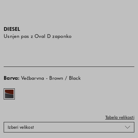
DIESEL
Usnjen pas z Oval D zaponko
Cena
Cena
Večbarvna
izdelka
izdelka
-
Barva:
Večbarvna - Brown / Black
je
je
Brown
odvisna
odvisna
/
od
od
Black
kombinacije
kombinacije
barve
barve
in
in
Tabela velikosti
velikosti
velikosti
Izberi velikost