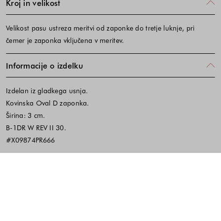
Kroj in velikost
Velikost pasu ustreza meritvi od zaponke do tretje luknje, pri
čemer je zaponka vključena v meritev.
Informacije o izdelku
Izdelan iz gladkega usnja.
Kovinska Oval D zaponka.
Širina: 3 cm.
B-1DR W REV II 30.
#X09874PR666
Material in vzdrževanje
Koda izdelka:663119