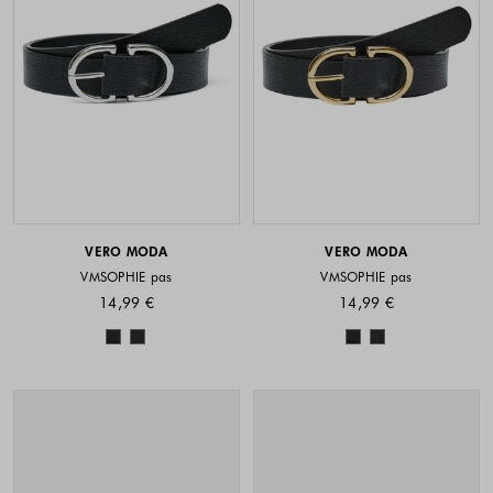
VERO MODA
VERO MODA
VMSOPHIE pas
VMSOPHIE pas
14,99 €
14,99 €
Barve na voljo
Barve na voljo