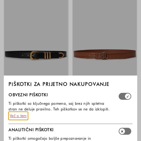
PIŠKOTKI ZA PRIJETNO NAKUPOVANJE
Izberite, katere skupine piškotkov dovolite. Obvezni piško
OBVEZNI PIŠKOTKI
LAUREN RALPH LAUREN
LAUREN RALPH LAUREN
Ti piškotki so ključnega pomena, saj brez njih spletna
stran ne deluje pravilno. Teh piškotkov se ne da izklopiti.
Ozek usnjen pas s kovinskimi
Obojestranski usnjen pas z logo
zankami
zaponko
Več o tem
115,00 €
115,00 €
ANALITIČNI PIŠKOTKI
Barve na voljo
Barve na voljo
Ti piškotki omogočajo boljše prepoznavanje in