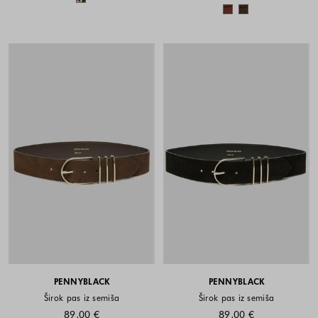
Barve na voljo
PENNYBLACK
PENNYBLACK
Širok pas iz semiša
Širok pas iz semiša
89,00 €
89,00 €