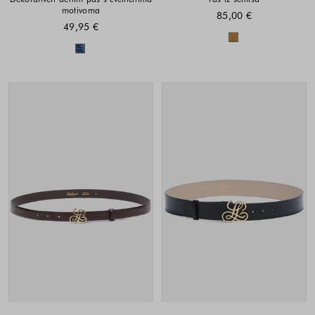
motivoma
85,00 €
49,95 €
Barve na voljo
Barve na voljo