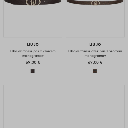
LIU JO
LIU JO
Obojestranski pas z vzorcem
Obojestranski ozek pas z vzorcem
monogramov
monogramov
69,00 €
69,00 €
Barve na voljo
Barve na voljo