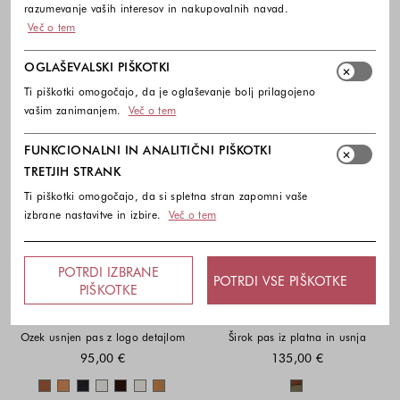
razumevanje vaših interesov in nakupovalnih navad.
Več o tem
OGLAŠEVALSKI PIŠKOTKI
Ti piškotki omogočajo, da je oglaševanje bolj prilagojeno
vašim zanimanjem.
Več o tem
FUNKCIONALNI IN ANALITIČNI PIŠKOTKI
TRETJIH STRANK
Ti piškotki omogočajo, da si spletna stran zapomni vaše
izbrane nastavitve in izbire.
Več o tem
POTRDI IZBRANE
POTRDI VSE PIŠKOTKE
PIŠKOTKE
LAUREN RALPH LAUREN
LAUREN RALPH LAUREN
Ozek usnjen pas z logo detajlom
Širok pas iz platna in usnja
95,00 €
135,00 €
Barve na voljo
Barve na voljo