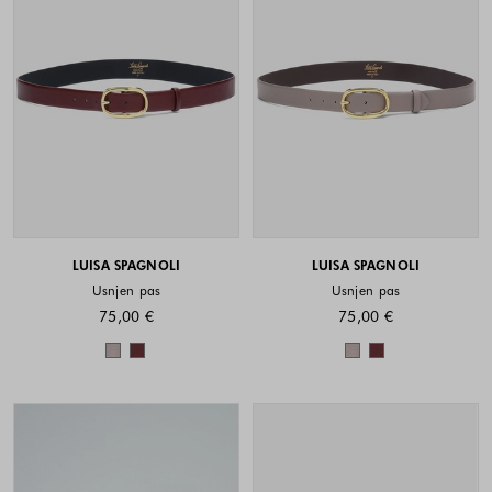
LUISA SPAGNOLI
LUISA SPAGNOLI
Usnjen pas
Usnjen pas
75,00 €
75,00 €
Barve na voljo
Barve na voljo