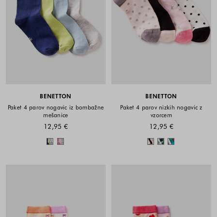
BENETTON
BENETTON
Paket 4 parov nogavic iz bombažne
Paket 4 parov nizkih nogavic z
mešanice
vzorcem
12,95 €
12,95 €
Barve na voljo
Barve na voljo