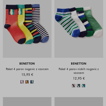
BENETTON
BENETTON
Paket 4 parov nogavic z vzorcem
Paket 4 parov nizkih nogavic z
vzorcem
15,95 €
12,95 €
Barve na voljo
Barve na voljo