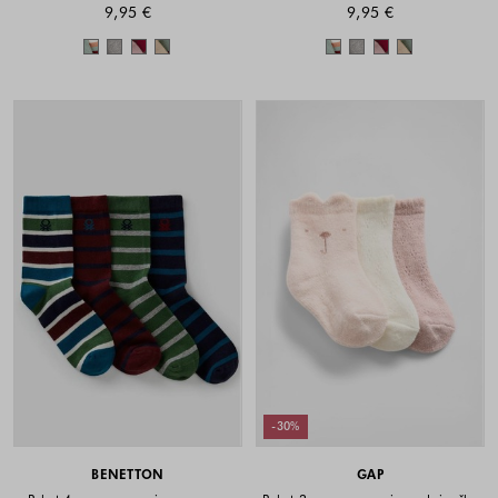
9,95 €
9,95 €
Barve na voljo
Barve na voljo
-30%
BENETTON
GAP