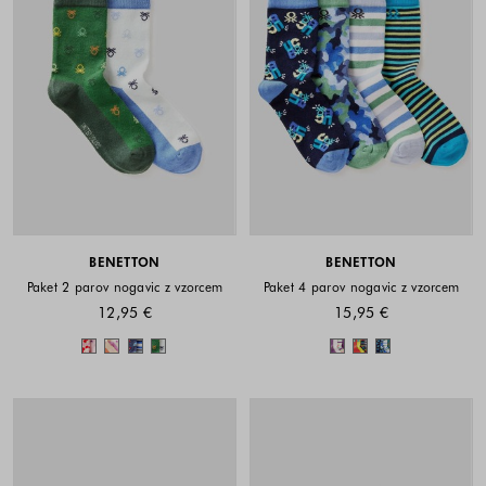
BENETTON
BENETTON
Paket 2 parov nogavic z vzorcem
Paket 4 parov nogavic z vzorcem
12,95 €
15,95 €
Barve na voljo
Barve na voljo