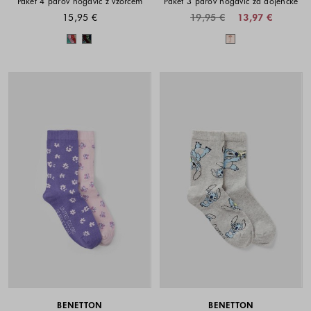
Paket 4 parov nogavic z vzorcem
Paket 3 parov nogavic za dojenčke
15,95 €
19,95 €
13,97 €
Barve na voljo
Barve na voljo
BENETTON
BENETTON