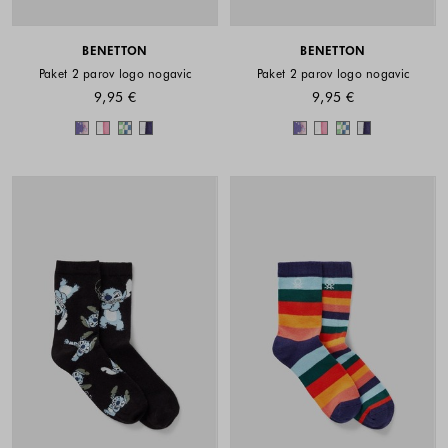
BENETTON
BENETTON
Paket 2 parov logo nogavic
Paket 2 parov logo nogavic
9,95 €
9,95 €
Barve na voljo
Barve na voljo