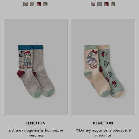
Barve na voljo
Barve na voljo
BENETTON
BENETTON
©Disney nogavice iz bombažne
©Disney nogavice iz bombažne
mešanice
mešanice