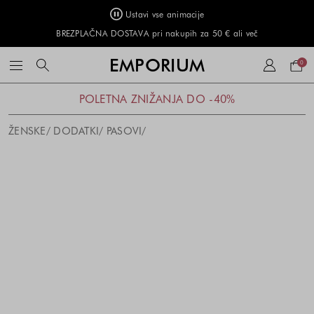
Ustavi vse animacije
BREZPLAČNA DOSTAVA pri nakupih za 50 € ali več
Naku
EMPORIUM
0
košar
POLETNA ZNIŽANJA DO -40%
ŽENSKE
DODATKI
PASOVI