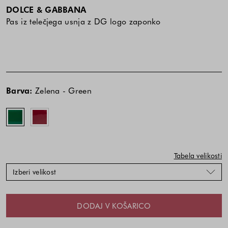
DOLCE & GABBANA
Pas iz telečjega usnja z DG logo zaponko
Cena
Cena
Zelena
Rdeča
izdelka
izdelka
-
-
Barva:
Zelena - Green
je
je
Green
Red
odvisna
odvisna
od
od
kombinacije
kombinacije
barve
barve
in
in
Tabela velikosti
velikosti
velikosti
Izberi velikost
DODAJ V KOŠARICO