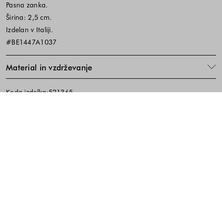
Pasna zanka.
Širina: 2,5 cm.
Izdelan v Italiji.
#BE1447A1037
Material in vzdrževanje
Koda izdelka:521365
Noga strani - hitre povezave, kont
BREZPLAČNA DOSTAVA
ENOSTAVNA VRAČILA
PREVZEM V TRGOVINI