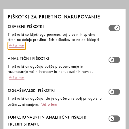
PIŠKOTKI ZA PRIJETNO NAKUPOVANJE
Izberite, katere skupine piškotkov dovolite. Obvezni piško
OBVEZNI PIŠKOTKI
Ti piškotki so ključnega pomena, saj brez njih spletna
stran ne deluje pravilno. Teh piškotkov se ne da izklopiti.
Več o tem
ANALITIČNI PIŠKOTKI
Ti piškotki omogočajo boljše prepoznavanje in
razumevanje vaših interesov in nakupovalnih navad.
Več o tem
OGLAŠEVALSKI PIŠKOTKI
Ti piškotki omogočajo, da je oglaševanje bolj prilagojeno
vašim zanimanjem.
Več o tem
FUNKCIONALNI IN ANALITIČNI PIŠKOTKI
TRETJIH STRANK