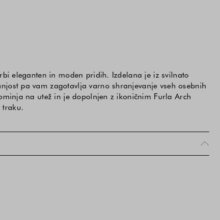
bi eleganten in moden pridih. Izdelana je iz svilnato
njost pa vam zagotavlja varno shranjevanje vseh osebnih
ominja na utež in je dopolnjen z ikoničnim Furla Arch
 traku.