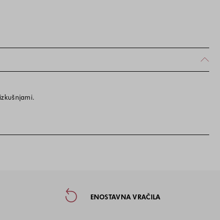
 izkušnjami.
taktne informacije in socialna omre
ENOSTAVNA VRAČILA