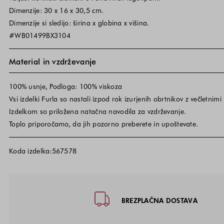
Dimenzije: 30 x 16 x 30,5 cm.
Dimenzije si sledijo: širina x globina x višina.
#WB01499BX3104
Material in vzdrževanje
100% usnje, Podloga: 100% viskoza
Vsi izdelki Furla so nastali izpod rok izurjenih obrtnikov z večletnimi
Izdelkom so priložena natačna navodila za vzdrževanje.
Toplo priporočamo, da jih pozorno preberete in upoštevate.
Koda izdelka:567578
Noga strani - hitre povezave, kon
BREZPLAČNA DOSTAVA