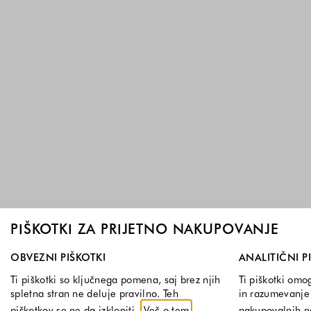
PIŠKOTKI ZA PRIJETNO NAKUPOVANJE
Izberite, katere skupine piškotkov dovolite. Obvezni piškotk
OBVEZNI PIŠKOTKI
ANALITIČNI P
Ti piškotki so ključnega pomena, saj brez njih
Ti piškotki omo
spletna stran ne deluje pravilno. Teh
in razumevanje 
piškotkov se ne da izklopiti.
Več o tem
nakupovalnih 