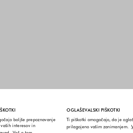
i so vedno vključeni.
IŠKOTKI
OGLAŠEVALSKI PIŠKOTKI
gočajo boljše prepoznavanje
Ti piškotki omogočajo, da je ogla
vaših interesov in
prilagojeno vašim zanimanjem.
navad.
Več o tem