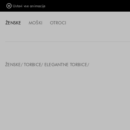
Ustavi vse animacije
ŽENSKE
MOŠKI
OTROCI
ŽENSKE
TORBICE
ELEGANTNE TORBICE