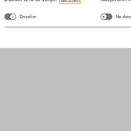
Dovolim
Ne dov