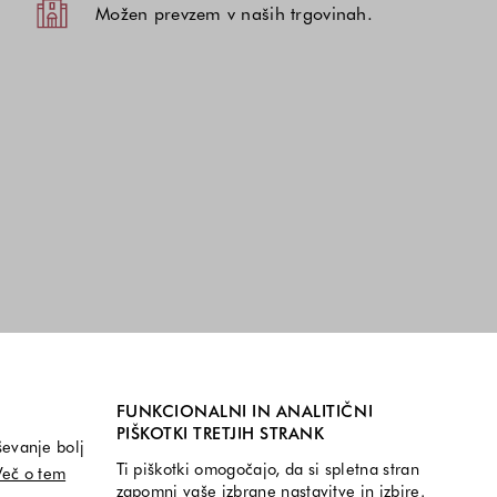
Možen prevzem v naših trgovinah.
FUNKCIONALNI IN ANALITIČNI
PIŠKOTKI TRETJIH STRANK
ševanje bolj
Ti piškotki omogočajo, da si spletna stran
Več o tem
zapomni vaše izbrane nastavitve in izbire.