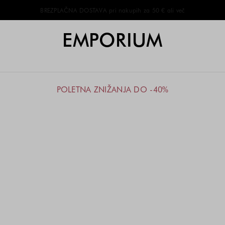
BREZPLAČNA DOSTAVA pri nakupih za 50 € ali več
EMPORIUM
POLETNA ZNIŽANJA DO -40%