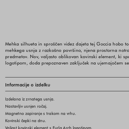
Mehka silhueta in sproščen videz dajeta tej Goccia hobo tor
mehkega usnja z razkošno površino, njena prostorna notra
predmetov. Nov, valjasto oblikovan kovinski element, ki sp
logotipom, doda prepoznaven zaključek na ujemajočem se
Informacije o izdelku
Izdelana iz zrnatega usnja.
Nastavljiv usnjen ročaj.
Magnetno zapiranje s trakom na vrhu.
Kovinski čepki na dnu.
Valjast kovinski element s Furla Arch logotipom.