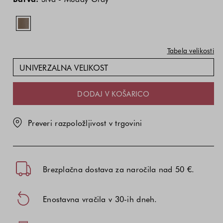
je
odvisna
od
kombinacije
Tabela velikosti
barve
in
UNIVERZALNA VELIKOST
velikosti
DODAJ V KOŠARICO
Preveri razpoložljivost v trgovini
Brezplačna dostava za naročila nad 50 €.
Enostavna vračila v 30-ih dneh.