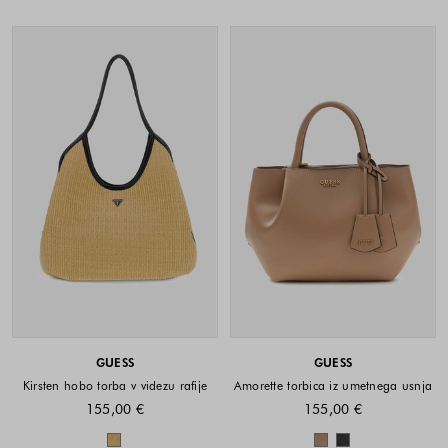
GUESS
GUESS
Kirsten hobo torba v videzu rafije
Amorette torbica iz umetnega usnja
155,00 €
155,00 €
Barve na voljo
Barve na voljo