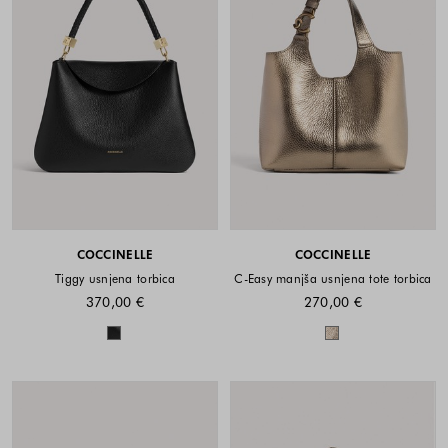
COCCINELLE
COCCINELLE
Tiggy usnjena torbica
C-Easy manjša usnjena tote torbica
370,00 €
270,00 €
Barve na voljo
Barve na voljo