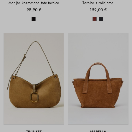
Manjša kosmatena tote torbica
Torbica z ročajema
98,90 €
159,00 €
Barve na voljo
Barve na voljo
TWINSET
MARELLA