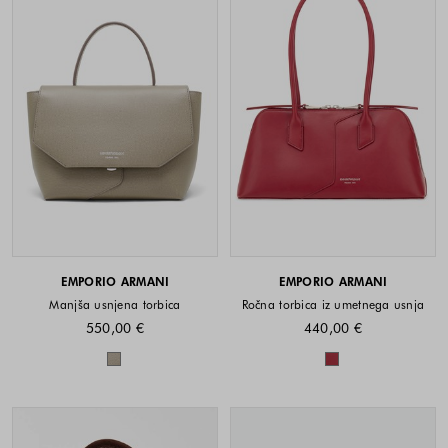
EMPORIO ARMANI
EMPORIO ARMANI
Manjša usnjena torbica
Ročna torbica iz umetnega usnja
550,00 €
440,00 €
Barve na voljo
Barve na voljo