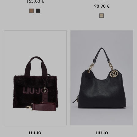
155,00 €
98,90 €
Barve na voljo
Barve na voljo
LIU JO
LIU JO