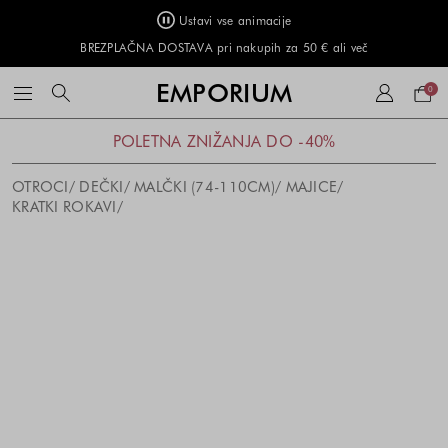
Ustavi vse animacije
BREZPLAČNA DOSTAVA pri nakupih za 50 € ali več
Naku
EMPORIUM
0
košar
POLETNA ZNIŽANJA DO -40%
OTROCI
DEČKI
MALČKI (74-110CM)
MAJICE
KRATKI ROKAVI