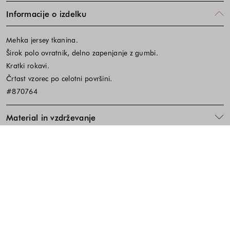
Informacije o izdelku
Mehka jersey tkanina.
Širok polo ovratnik, delno zapenjanje z gumbi.
Kratki rokavi.
Črtast vzorec po celotni površini.
#870764
Material in vzdrževanje
Koda izdelka:645799
Noga strani - hitre povezave, kont
BREZPLAČNA DOSTAVA
ENOSTAVNA VRAČILA