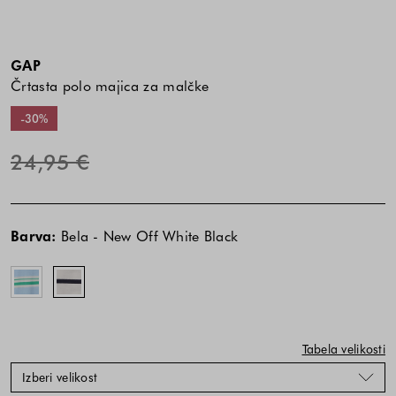
GAP
Črtasta polo majica za malčke
-30%
24,95 €
Cena
Cena
Modra
Bela
izdelka
izdelka
-
-
Barva:
Bela - New Off White Black
je
je
Cerulean
New
odvisna
odvisna
Blue
Off
od
od
White
kombinacije
kombinacije
Black
barve
barve
in
in
Tabela velikosti
velikosti
velikosti
Izberi velikost