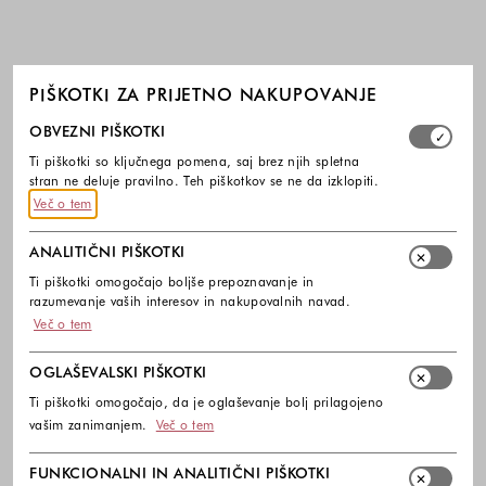
PIŠKOTKI ZA PRIJETNO NAKUPOVANJE
Izberite, katere skupine piškotkov dovolite. Obvezni piško
OBVEZNI PIŠKOTKI
Ti piškotki so ključnega pomena, saj brez njih spletna
stran ne deluje pravilno. Teh piškotkov se ne da izklopiti.
Več o tem
ANALITIČNI PIŠKOTKI
Ti piškotki omogočajo boljše prepoznavanje in
razumevanje vaših interesov in nakupovalnih navad.
Več o tem
OGLAŠEVALSKI PIŠKOTKI
Ti piškotki omogočajo, da je oglaševanje bolj prilagojeno
vašim zanimanjem.
Več o tem
FUNKCIONALNI IN ANALITIČNI PIŠKOTKI