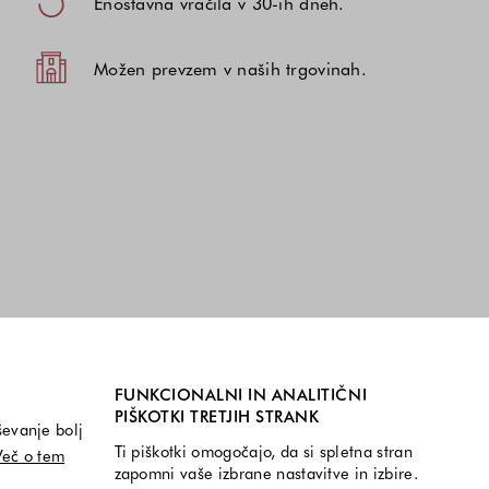
Enostavna vračila v 30-ih dneh.
Možen prevzem v naših trgovinah.
FUNKCIONALNI IN ANALITIČNI
PIŠKOTKI TRETJIH STRANK
ševanje bolj
Ti piškotki omogočajo, da si spletna stran
Več o tem
zapomni vaše izbrane nastavitve in izbire.