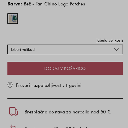
izdelka
izdelka
-
Barva:
Bež - Tan Chino Logo Patches
je
je
Tan
odvisna
odvisna
Chino
od
od
Logo
kombinacije
kombinacije
Patches
barve
barve
in
in
Tabela velikosti
velikosti
velikosti
Izberi velikost
DODAJ V KOŠARICO
Preveri razpoložljivost v trgovini
Brezplačna dostava za naročila nad 50 €.