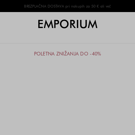
BREZPLAČNA DOSTAVA pri nakupih za 50 € ali več
EMPORIUM
POLETNA ZNIŽANJA DO -40%