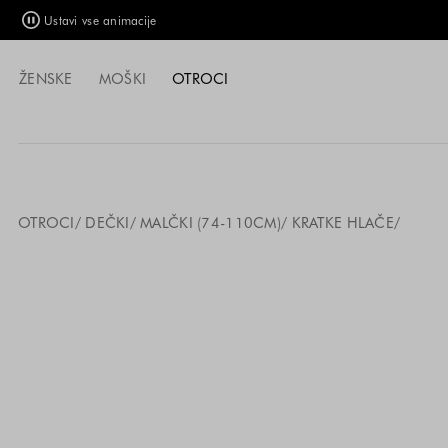
Ustavi vse animacije
ŽENSKE
MOŠKI
OTROCI
OTROCI
DEČKI
MALČKI (74-110CM)
KRATKE HLAČE