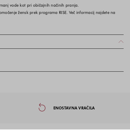
anj vode kot pri običajnih načinih pranja.
olnomočenje žensk prek programa RISE. Več informacij najdete na
taktne informacije in socialna omre
ENOSTAVNA VRAČILA