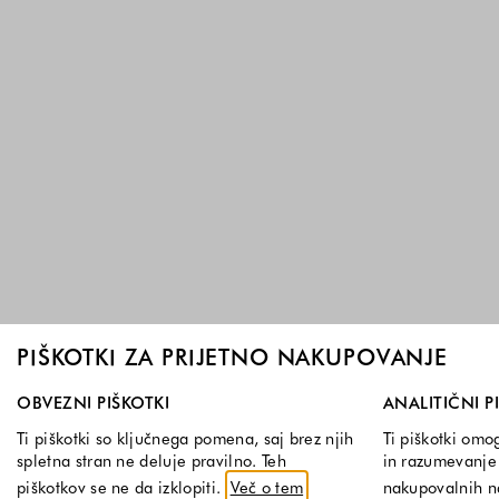
PIŠKOTKI ZA PRIJETNO NAKUPOVANJE
Izberite, katere skupine piškotkov dovolite. Obvezni piškotk
OBVEZNI PIŠKOTKI
ANALITIČNI P
Ti piškotki so ključnega pomena, saj brez njih
Ti piškotki omo
spletna stran ne deluje pravilno. Teh
in razumevanje 
piškotkov se ne da izklopiti.
Več o tem
nakupovalnih 