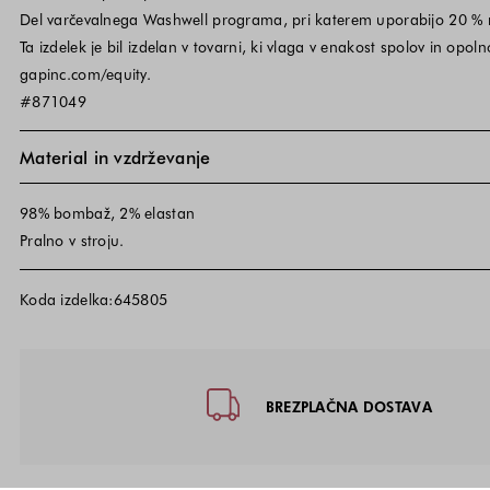
Del varčevalnega Washwell programa, pri katerem uporabijo 20 % m
Ta izdelek je bil izdelan v tovarni, ki vlaga v enakost spolov in op
gapinc.com/equity.
#871049
Material in vzdrževanje
98% bombaž, 2% elastan
Pralno v stroju.
Koda izdelka:645805
Noga strani - hitre povezave, kon
BREZPLAČNA DOSTAVA