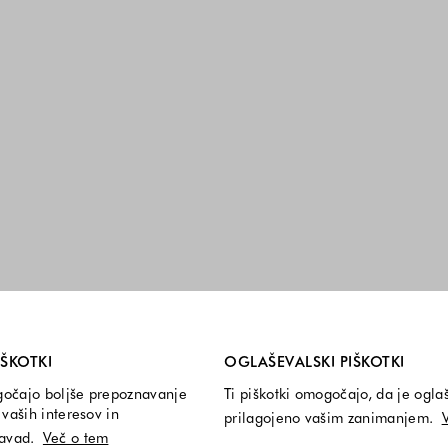
i so vedno vključeni.
IŠKOTKI
OGLAŠEVALSKI PIŠKOTKI
gočajo boljše prepoznavanje
Ti piškotki omogočajo, da je ogla
vaših interesov in
prilagojeno vašim zanimanjem.
navad.
Več o tem