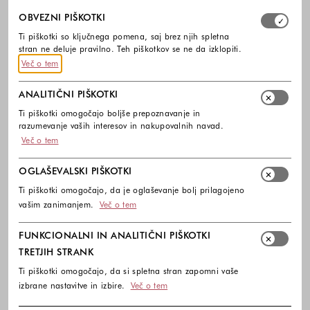
Izberite, katere skupine piškotkov dovolite. Obvezni piško
OBVEZNI PIŠKOTKI
Ti piškotki so ključnega pomena, saj brez njih spletna
stran ne deluje pravilno. Teh piškotkov se ne da izklopiti.
Več o tem
ANALITIČNI PIŠKOTKI
Ti piškotki omogočajo boljše prepoznavanje in
razumevanje vaših interesov in nakupovalnih navad.
Več o tem
OGLAŠEVALSKI PIŠKOTKI
Ti piškotki omogočajo, da je oglaševanje bolj prilagojeno
vašim zanimanjem.
Več o tem
FUNKCIONALNI IN ANALITIČNI PIŠKOTKI
TRETJIH STRANK
Ti piškotki omogočajo, da si spletna stran zapomni vaše
izbrane nastavitve in izbire.
Več o tem