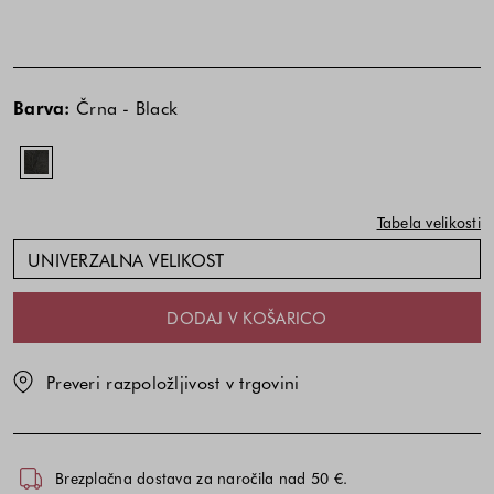
Cena
izdelka
Barva:
Črna - Black
je
odvisna
od
kombinacije
Tabela velikosti
barve
in
UNIVERZALNA VELIKOST
velikosti
DODAJ V KOŠARICO
Preveri razpoložljivost v trgovini
Brezplačna dostava za naročila nad 50 €.