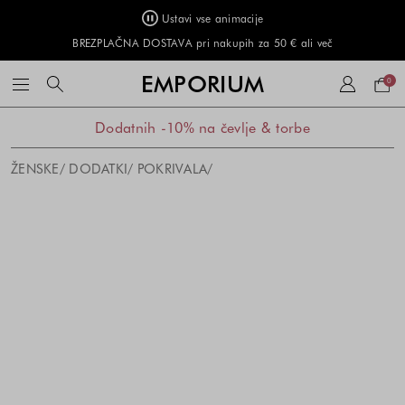
Ustavi vse animacije
BREZPLAČNA DOSTAVA pri nakupih za 50 € ali več
Naku
EMPORIUM
0
košar
Dodatnih -10% na čevlje & torbe
ŽENSKE
DODATKI
POKRIVALA