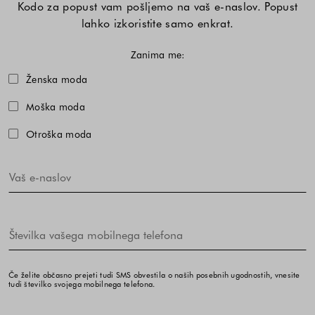
Kodo za popust vam pošljemo na vaš e-naslov. Popust
lahko izkoristite samo enkrat.
Zanima me:
Izberite eno ali več modnih kolekcij,
Ženska moda
Moška moda
Otroška moda
Če želite občasno prejeti tudi SMS obvestila o naših posebnih ugodnostih, vnesite
tudi številko svojega mobilnega telefona.