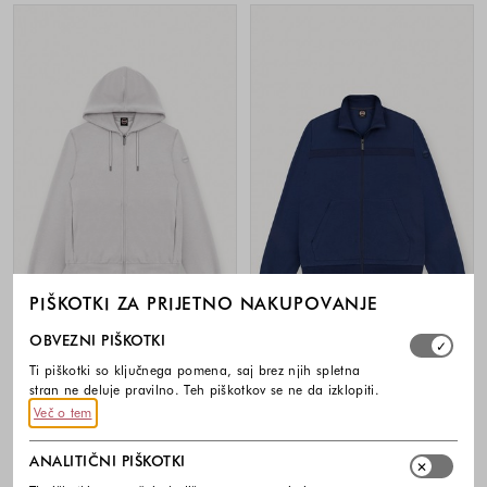
PIŠKOTKI ZA PRIJETNO NAKUPOVANJE
-30%
-30%
Izberite, katere skupine piškotkov dovolite. Obvezni piško
OBVEZNI PIŠKOTKI
COLMAR
COLMAR
Ti piškotki so ključnega pomena, saj brez njih spletna
stran ne deluje pravilno. Teh piškotkov se ne da izklopiti.
Jopa s kapuco iz bombažne
Jopa iz pikéja
mešanice
Več o tem
169,99 €
118,99 €
169,99 €
118,99 €
Barve na voljo
ANALITIČNI PIŠKOTKI
Barve na voljo