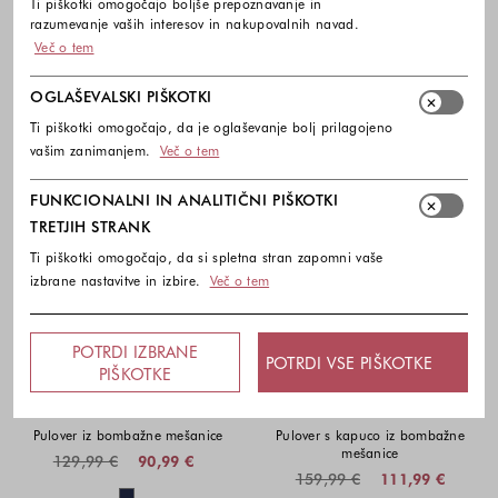
Ti piškotki omogočajo boljše prepoznavanje in
razumevanje vaših interesov in nakupovalnih navad.
Več o tem
OGLAŠEVALSKI PIŠKOTKI
Ti piškotki omogočajo, da je oglaševanje bolj prilagojeno
vašim zanimanjem.
Več o tem
FUNKCIONALNI IN ANALITIČNI PIŠKOTKI
TRETJIH STRANK
Ti piškotki omogočajo, da si spletna stran zapomni vaše
izbrane nastavitve in izbire.
Več o tem
POTRDI IZBRANE
POTRDI VSE PIŠKOTKE
-30%
-30%
PIŠKOTKE
COLMAR
COLMAR
Pulover iz bombažne mešanice
Pulover s kapuco iz bombažne
mešanice
129,99 €
90,99 €
159,99 €
111,99 €
Barve na voljo