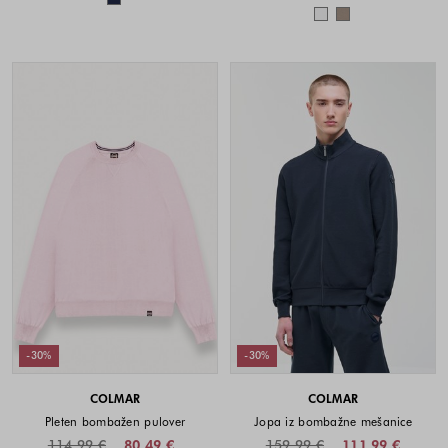
Barve na voljo
-30%
-30%
COLMAR
COLMAR
Pleten bombažen pulover
Jopa iz bombažne mešanice
114,99 €
80,49 €
159,99 €
111,99 €