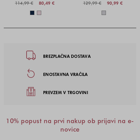
114,99 €
80,49 €
129,99 €
90,99 €
Barve na voljo
Barve na voljo
Noga strani - hitre povezave, kont
BREZPLAČNA DOSTAVA
ENOSTAVNA VRAČILA
PREVZEM V TRGOVINI
10% popust na prvi nakup ob prijavi na e-
novice