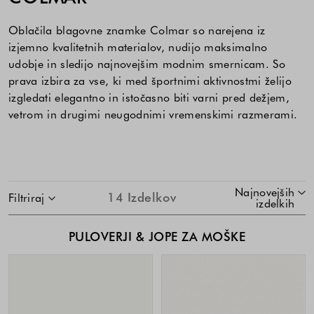
Oblačila blagovne znamke Colmar so narejena iz
izjemno kvalitetnih materialov, nudijo maksimalno
udobje in sledijo najnovejšim modnim smernicam. So
prava izbira za vse, ki med športnimi aktivnostmi želijo
izgledati elegantno in istočasno biti varni pred dežjem,
vetrom in drugimi neugodnimi vremenskimi razmerami.
SKOČI NA SEZNAM IZDELKOV
Najnovejših
14
Izdelkov
Filtriraj
izdelkih
PULOVERJI & JOPE ZA MOŠKE