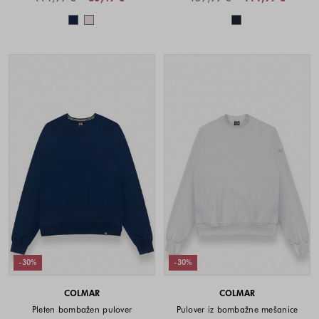
Barve na voljo
Barve na voljo
-30%
-30%
COLMAR
COLMAR
Pleten bombažen pulover
Pulover iz bombažne mešanice