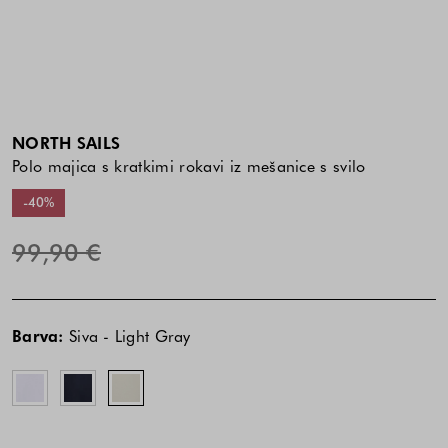
NORTH SAILS
Polo majica s kratkimi rokavi iz mešanice s svilo
-40%
99,90 €
Cena
Cena
Bela
Modra
Siva
izdelka
izdelka
-
-
-
Barva:
Siva - Light Gray
je
je
White
Navy
Light
odvisna
odvisna
Blue
Gray
od
od
kombinacije
kombinacije
barve
barve