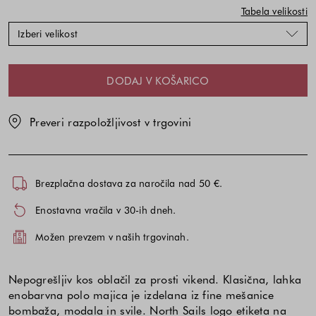
in
in
Tabela velikosti
velikosti
velikosti
Izberi velikost
DODAJ V KOŠARICO
Preveri razpoložljivost v trgovini
Brezplačna dostava za naročila nad 50 €.
Enostavna vračila v 30-ih dneh.
Možen prevzem v naših trgovinah.
Nepogrešljiv kos oblačil za prosti vikend. Klasična, lahka
enobarvna polo majica je izdelana iz fine mešanice
bombaža, modala in svile. North Sails logo etiketa na