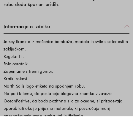
robu doda športen pridih.
Informacije o izdelku
Jersey tkanina iz mešanice bombaža, modala in svile s satenastim
zaključkom.
Regular fit.
Polo ovratnik.
Zapenjanje s tremi gumbi.
Kratki rokavi.
North Sails logo etiketa na spodnjem robu.
Na poti k temu, da postanejo blagovna znamka z zavezo
OceanPositive, da bodo pozitivna sila za oceane, si prizadevajo
uporabljati okolju prijazne materiale, ki povzročajo manj
onesnaževanja vode, zraka, tal in življenja.
#692725