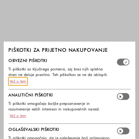
PIŠKOTKI ZA PRIJETNO NAKUPOVANJE
Izberite, katere skupine piškotkov dovolite. Obvezni piško
OBVEZNI PIŠKOTKI
Ti piškotki so ključnega pomena, saj brez njih spletna
stran ne deluje pravilno. Teh piškotkov se ne da izklopiti.
Več o tem
ANALITIČNI PIŠKOTKI
Ti piškotki omogočajo boljše prepoznavanje in
razumevanje vaših interesov in nakupovalnih navad.
Več o tem
OGLAŠEVALSKI PIŠKOTKI
Ti piškotki omogočajo, da je oglaševanje bolj prilagojeno