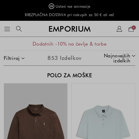
Ustavi vse animacije
BREZPLAČNA DOSTAVA pri nakupih za 50 € ali več
Naku
EMPORIUM
0
košar
Bela
Zelena
Zelena
Zelena
Bež
Bela
Rjava
Rjava
Rjava
Modra
Bela
Črna
Zelena
Črna
Črna
Črna
Modra
Modra
Modra
Modra
Bela
Zelena
Bela
Oranžna
Rjava
Bela
Črna
Bela
Modra
Bež
Modra
Modra
Modra
Modra
Bela
Modra
Bež
Modra
Bež
Bež
Bež
Zelena
Modra
Zelena
Zelena
Črna
Črna
Bela
Rjava
Rjava
Črna
Bela
Črna
Črna
Bela
Bela
Bela
Bela
Modra
Črna
Črna
Bela
Modra
Modra
Bela
Modra
Siva
Modra
Bež
Bela
Modra
Bela
Modra
Modra
Zelena
Zelena
Modra
Modra
Modra
Bež
Modra
Bež
Bež
Modra
Modra
Bež
Bež
Seznam
Cena
Cena
Cena
Cena
Cena
Cena
Cena
Cena
Cena
Cena
Cena
Cena
Cena
Cena
Cena
Cena
Cena
Cena
Cena
Cena
Cena
Cena
Cena
Cena
Cena
Cena
Cena
Cena
Cena
Cena
Cena
Cena
Cena
Cena
Cena
Cena
Cena
Cena
Cena
Cena
Cena
Cena
Cena
Cena
Cena
Cena
Cena
Cena
Cena
Cena
Cena
Cena
Cena
Cena
Cena
Cena
Cena
Cena
Cena
Cena
Cena
Cena
Cena
Cena
Cena
Cena
Cena
Cena
Cena
Cena
Cena
Cena
Dodatnih -10% na čevlje & torbe
-
-
-
-
-
-
-
-
-
-
-
-
-
-
-
-
-
-
-
-
-
-
-
-
-
-
-
-
-
-
-
-
-
-
-
-
-
-
-
-
-
-
-
-
-
-
-
-
-
-
-
-
-
-
-
-
-
-
-
-
-
-
-
-
-
-
-
-
-
-
-
-
-
-
-
-
-
-
-
-
-
-
-
-
-
-
-
izdelkov
izdelka
izdelka
izdelka
izdelka
izdelka
izdelka
izdelka
izdelka
izdelka
izdelka
izdelka
izdelka
izdelka
izdelka
izdelka
izdelka
izdelka
izdelka
izdelka
izdelka
izdelka
izdelka
izdelka
izdelka
izdelka
izdelka
izdelka
izdelka
izdelka
izdelka
izdelka
izdelka
izdelka
izdelka
izdelka
izdelka
izdelka
izdelka
izdelka
izdelka
izdelka
izdelka
izdelka
izdelka
izdelka
izdelka
izdelka
izdelka
izdelka
izdelka
izdelka
izdelka
izdelka
izdelka
izdelka
izdelka
izdelka
izdelka
izdelka
izdelka
izdelka
izdelka
izdelka
izdelka
izdelka
izdelka
izdelka
izdelka
izdelka
izdelka
izdelka
izdelka
White
Company
Company
Company
Coastal
Natural
Nutmeg
Nutmeg
Nutmeg
Office
Natural
Black
Khaki
Polo
Polo
Polo
Cruise
Dark
Blue
Blue
White
Military
White
Dark
Dark
Natural
Black
White
Blue/Natural
Beige
Dark
Refined
Refined
Refined
Pale
Open
Khaki
Open
Classic
Classic
Classic
Greenery
Isle
Company
Company
Black
Black
Natural
Nutmeg
Nutmeg
Black
Natural
Black
Black
White
White
Natural
Natural
Dark
Polo
Polo
Natural
Dark
Dark
White
Navy
Grey/Beige
Navy
Sand
Natural
Navy
Natural
Dark
Dark
Khaki
Khaki
Open
Refined
Refined
Beige
Open
Khaki
Khaki
Dark
Dark
Classic
Classic
SKOČI NA SEZNAM IZDELKOV
Najnovejših
je
je
je
je
je
je
je
je
je
je
je
je
je
je
je
je
je
je
je
je
je
je
je
je
je
je
je
je
je
je
je
je
je
je
je
je
je
je
je
je
je
je
je
je
je
je
je
je
je
je
je
je
je
je
je
je
je
je
je
je
je
je
je
je
je
je
je
je
je
je
je
je
Olive
Olive
Olive
Beige
Brown
Brown
Brown
Blue
Black
Black
Black
Navy
Blue
/
Green
Orange
Brown
Blue
Navy
Navy
Navy
Cream
Blue
Blue
Camel
Camel
Camel
Heather
Heather
Olive
Olive
Brown
Brown
Blue
Black
Black
Navy
Blue
Blue
Blue
Blue
Navy
Navy
Blue
Blue
Blue
Camel
Camel
853
Izdelkov
Filtriraj
izdelkih
/
/
/
/
/
/
White
/
/
/
/
odvisna
odvisna
odvisna
odvisna
odvisna
odvisna
odvisna
odvisna
odvisna
odvisna
odvisna
odvisna
odvisna
odvisna
odvisna
odvisna
odvisna
odvisna
odvisna
odvisna
odvisna
odvisna
odvisna
odvisna
odvisna
odvisna
odvisna
odvisna
odvisna
odvisna
odvisna
odvisna
odvisna
odvisna
odvisna
odvisna
odvisna
odvisna
odvisna
odvisna
odvisna
odvisna
odvisna
odvisna
odvisna
odvisna
odvisna
odvisna
odvisna
odvisna
odvisna
odvisna
odvisna
odvisna
odvisna
odvisna
odvisna
odvisna
odvisna
odvisna
odvisna
odvisna
odvisna
odvisna
odvisna
odvisna
odvisna
odvisna
odvisna
odvisna
odvisna
odvisna
Smoke
Smoke
Smoke
Smoke
Smoke
Smoke
Smoke
Smoke
Smoke
Smoke
od
od
od
od
od
od
od
od
od
od
od
od
od
od
od
od
od
od
od
od
od
od
od
od
od
od
od
od
od
od
od
od
od
od
od
od
od
od
od
od
od
od
od
od
od
od
od
od
od
od
od
od
od
od
od
od
od
od
od
od
od
od
od
od
od
od
od
od
od
od
od
od
POLO ZA MOŠKE
kombinacije
kombinacije
kombinacije
kombinacije
kombinacije
kombinacije
kombinacije
kombinacije
kombinacije
kombinacije
kombinacije
kombinacije
kombinacije
kombinacije
kombinacije
kombinacije
kombinacije
kombinacije
kombinacije
kombinacije
kombinacije
kombinacije
kombinacije
kombinacije
kombinacije
kombinacije
kombinacije
kombinacije
kombinacije
kombinacije
kombinacije
kombinacije
kombinacije
kombinacije
kombinacije
kombinacije
kombinacije
kombinacije
kombinacije
kombinacije
kombinacije
kombinacije
kombinacije
kombinacije
kombinacije
kombinacije
kombinacije
kombinacije
kombinacije
kombinacije
kombinacije
kombinacije
kombinacije
kombinacije
kombinacije
kombinacije
kombinacije
kombinacije
kombinacije
kombinacije
kombinacije
kombinacije
kombinacije
kombinacije
kombinacije
kombinacije
kombinacije
kombinacije
kombinacije
kombinacije
kombinacije
kombinacije
barve
barve
barve
barve
barve
barve
barve
barve
barve
barve
barve
barve
barve
barve
barve
barve
barve
barve
barve
barve
barve
barve
barve
barve
barve
barve
barve
barve
barve
barve
barve
barve
barve
barve
barve
barve
barve
barve
barve
barve
barve
barve
barve
barve
barve
barve
barve
barve
barve
barve
barve
barve
barve
barve
barve
barve
barve
barve
barve
barve
barve
barve
barve
barve
barve
barve
barve
barve
barve
barve
barve
barve
in
in
in
in
in
in
in
in
in
in
in
in
in
in
in
in
in
in
in
in
in
in
in
in
in
in
in
in
in
in
in
in
in
in
in
in
in
in
in
in
in
in
in
in
in
in
in
in
in
in
in
in
in
in
in
in
in
in
in
in
in
in
in
in
in
in
in
in
in
in
in
in
velikosti
velikosti
velikosti
velikosti
velikosti
velikosti
velikosti
velikosti
velikosti
velikosti
velikosti
velikosti
velikosti
velikosti
velikosti
velikosti
velikosti
velikosti
velikosti
velikosti
velikosti
velikosti
velikosti
velikosti
velikosti
velikosti
velikosti
velikosti
velikosti
velikosti
velikosti
velikosti
velikosti
velikosti
velikosti
velikosti
velikosti
velikosti
velikosti
velikosti
velikosti
velikosti
velikosti
velikosti
velikosti
velikosti
velikosti
velikosti
velikosti
velikosti
velikosti
velikosti
velikosti
velikosti
velikosti
velikosti
velikosti
velikosti
velikosti
velikosti
velikosti
velikosti
velikosti
velikosti
velikosti
velikosti
velikosti
velikosti
velikosti
velikosti
velikosti
velikosti