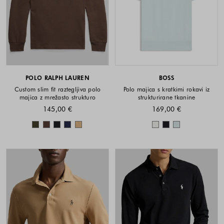
POLO RALPH LAUREN
BOSS
Custom slim fit raztegljiva polo
Polo majica s kratkimi rokavi iz
majica z mrežasto strukturo
strukturirane tkanine
145,00 €
169,00 €
Barve na voljo
Barve na voljo