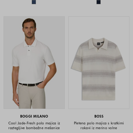
Barve na voljo
Barve na voljo
BOGGI MILANO
BOSS
Cool Jade-Fresh polo majica iz
Pletena polo majica s kratkimi
raztegljive bombažne mešanice
rokavi iz merino volne