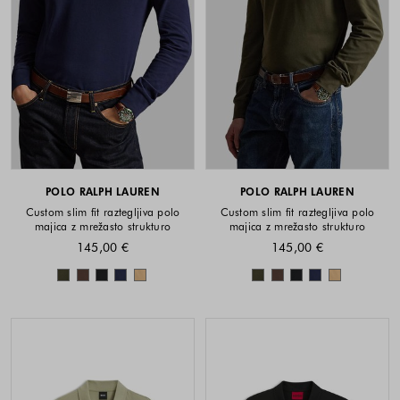
POLO RALPH LAUREN
POLO RALPH LAUREN
Custom slim fit raztegljiva polo
Custom slim fit raztegljiva polo
majica z mrežasto strukturo
majica z mrežasto strukturo
145,00 €
145,00 €
Barve na voljo
Barve na voljo