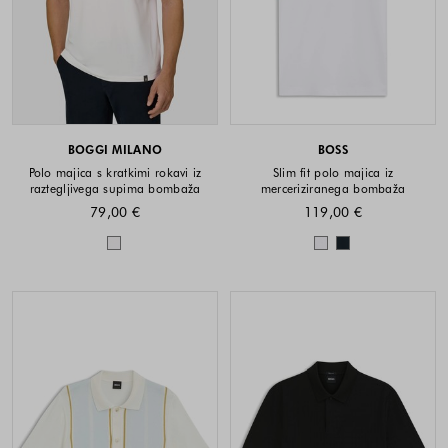
BOGGI MILANO
BOSS
Polo majica s kratkimi rokavi iz
Slim fit polo majica iz
raztegljivega supima bombaža
merceriziranega bombaža
79,00 €
119,00 €
Barve na voljo
Barve na voljo