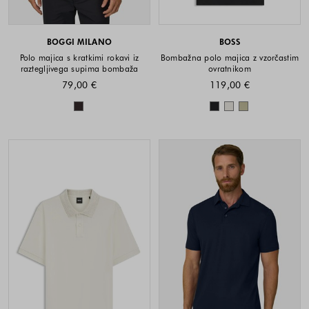
BOGGI MILANO
BOSS
Polo majica s kratkimi rokavi iz
Bombažna polo majica z vzorčastim
raztegljivega supima bombaža
ovratnikom
79,00 €
119,00 €
Barve na voljo
Barve na voljo