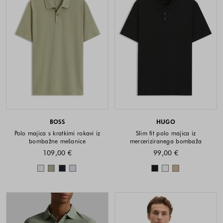
BOSS
HUGO
Polo majica s kratkimi rokavi iz
Slim fit polo majica iz
bombažne mešanice
merceriziranega bombaža
109,00 €
99,00 €
Barve na voljo
Barve na voljo