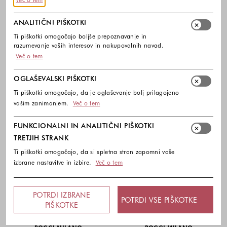
raztegljive bombažne mešanice
raztegljive bombažne mešanice
99,00 €
99,00 €
ANALITIČNI PIŠKOTKI
Barve na voljo
Barve na voljo
Ti piškotki omogočajo boljše prepoznavanje in
razumevanje vaših interesov in nakupovalnih navad.
Več o tem
OGLAŠEVALSKI PIŠKOTKI
Ti piškotki omogočajo, da je oglaševanje bolj prilagojeno
vašim zanimanjem.
Več o tem
FUNKCIONALNI IN ANALITIČNI PIŠKOTKI
TRETJIH STRANK
Ti piškotki omogočajo, da si spletna stran zapomni vaše
izbrane nastavitve in izbire.
Več o tem
POTRDI IZBRANE
POTRDI VSE PIŠKOTKE
PIŠKOTKE