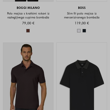
BOGGI MILANO
BOSS
Polo majica s kratkimi rokavi iz
Slim fit polo majica iz
raztegljivega supima bombaža
merceriziranega bombaža
79,00 €
119,00 €
Barve na voljo
Barve na voljo