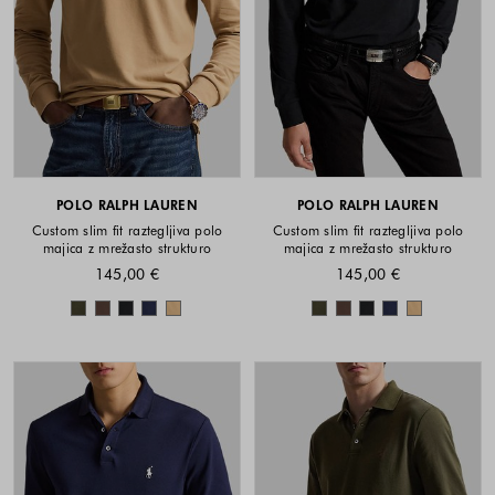
POLO RALPH LAUREN
POLO RALPH LAUREN
Custom slim fit raztegljiva polo
Custom slim fit raztegljiva polo
majica z mrežasto strukturo
majica z mrežasto strukturo
145,00 €
145,00 €
Barve na voljo
Barve na voljo