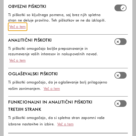
Izberite, katere skupine piškotkov dovolite. Obvezni piško
OBVEZNI PIŠKOTKI
Ti piškotki so ključnega pomena, saj brez njih spletna
stran ne deluje pravilno. Teh piškotkov se ne da izklopiti.
Več o tem
ANALITIČNI PIŠKOTKI
Ti piškotki omogočajo boljše prepoznavanje in
razumevanje vaših interesov in nakupovalnih navad.
Več o tem
OGLAŠEVALSKI PIŠKOTKI
Ti piškotki omogočajo, da je oglaševanje bolj prilagojeno
vašim zanimanjem.
Več o tem
FUNKCIONALNI IN ANALITIČNI PIŠKOTKI
TRETJIH STRANK
Ti piškotki omogočajo, da si spletna stran zapomni vaše
izbrane nastavitve in izbire.
Več o tem