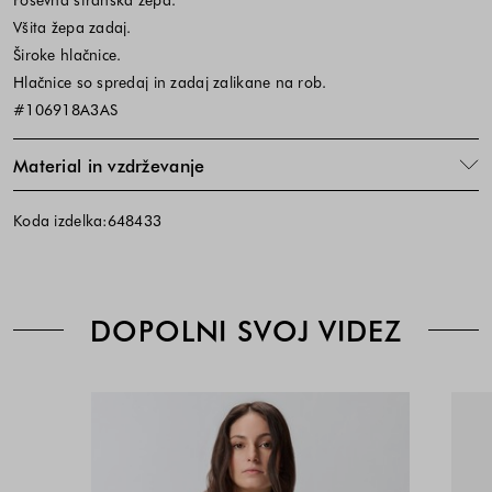
Všita žepa zadaj.
Široke hlačnice.
Hlačnice so spredaj in zadaj zalikane na rob.
#106918A3AS
Material in vzdrževanje
Koda izdelka:648433
DOPOLNI SVOJ VIDEZ
Siva
Cena
Cena
-
izdelka
izdelka
Gray
je
je
odvisna
odvisna