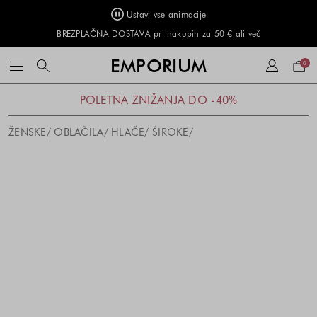
Ustavi vse animacije
BREZPLAČNA DOSTAVA pri nakupih za 50 € ali več
Naku
EMPORIUM
0
košar
POLETNA ZNIŽANJA DO -40%
ŽENSKE
OBLAČILA
HLAČE
ŠIROKE