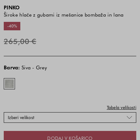
PINKO
Široke hlače z gubami iz mešanice bombaža in lana
-40%
265,00 €
Cena
Cena
Siva
izdelka
izdelka
-
Barva:
Siva - Grey
je
je
Grey
odvisna
odvisna
od
od
kombinacije
kombinacije
barve
barve
in
in
Tabela velikosti
velikosti
velikosti
Izberi velikost
DODAJ V KOŠARICO