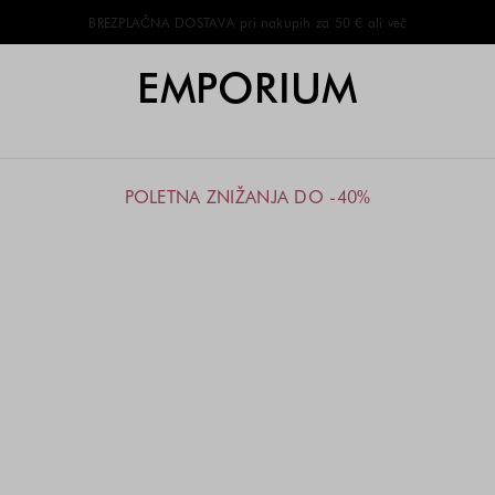
BREZPLAČNA DOSTAVA pri nakupih za 50 € ali več
EMPORIUM
POLETNA ZNIŽANJA DO -40%