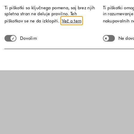
Ti piškotki so ključnega pomena, saj brez njih
Ti piškotki omo
spletna stran ne deluje pravilno. Teh
in razumevanje 
piškotkov se ne da izklopiti.
Več o tem
nakupovalnih 
Dovolim
Ne dov