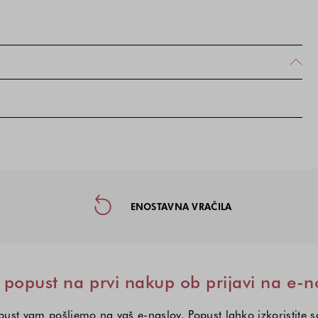
taktne informacije in socialna omre
ENOSTAVNA VRAČILA
popust na prvi nakup ob prijavi na e-n
ust vam pošljemo na vaš e-naslov. Popust lahko izkoristite 