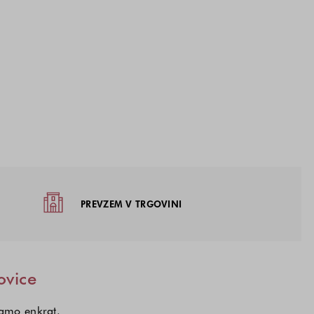
žja
PREVZEM V TRGOVINI
ovice
samo enkrat.