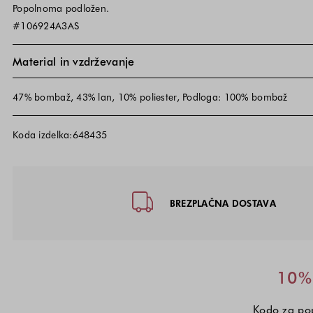
Popolnoma podložen.
#106924A3AS
Material in vzdrževanje
47% bombaž, 43% lan, 10% poliester, Podloga: 100% bombaž
Koda izdelka:648435
Noga strani - hitre povezave, kon
BREZPLAČNA DOSTAVA
10% 
Kodo za pop