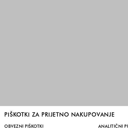
PIŠKOTKI ZA PRIJETNO NAKUPOVANJE
Izberite, katere skupine piškotkov dovolite. Obvezni piškotk
OBVEZNI PIŠKOTKI
ANALITIČNI P