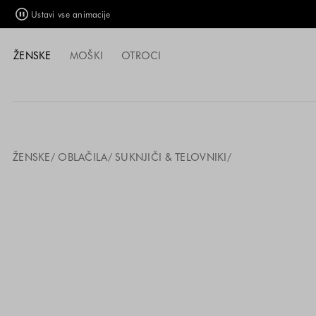
Ustavi vse animacije
ŽENSKE
MOŠKI
OTROCI
ŽENSKE
OBLAČILA
SUKNJIČI & TELOVNIKI