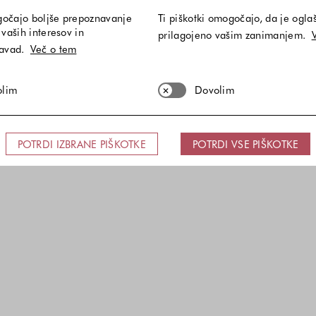
gočajo boljše prepoznavanje
Ti piškotki omogočajo, da je ogla
vaših interesov in
prilagojeno vašim zanimanjem.
navad.
Več o tem
olim
Dovolim
POTRDI IZBRANE PIŠKOTKE
POTRDI VSE PIŠKOTKE