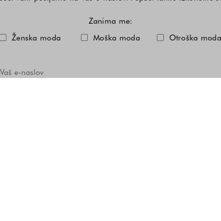
Zanima me:
Izberite eno ali več modnih kole
Ženska moda
Moška moda
Otroška mod
Če želite občasno prejeti tudi SMS obvestila o naših posebnih ugodnostih,
vnesite tudi številko svojega mobilnega telefona.
Prebral/a sem in se strinjam s
Pravilnikom o zasebnosti
.
* Popust velja samo na redne cene izdelkov in ni združljiv z drugimi popusti.
POŠLJI