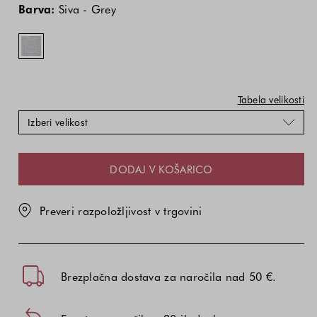
izdelka
izdelka
-
Barva:
Siva - Grey
je
je
Grey
odvisna
odvisna
od
od
kombinacije
kombinacije
barve
barve
in
in
Tabela velikosti
velikosti
velikosti
Izberi velikost
DODAJ V KOŠARICO
Preveri razpoložljivost v trgovini
Brezplačna dostava za naročila nad 50 €.