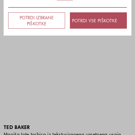
POTRDI IZBRANE
POTRDI VSE PIŠKOTKE
PIŠKOTKE
TED BAKER
Manjša tote torbica iz teksturiranega umetnega usnja