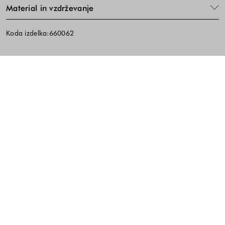
Material in vzdrževanje
Koda izdelka:660062
Noga strani - hitre povezave, kont
BREZPLAČNA DOSTAVA
ENOSTAVNA VRAČILA
PREVZEM V TRGOVINI
10% popust na prvi nakup ob prijavi na e-
novice