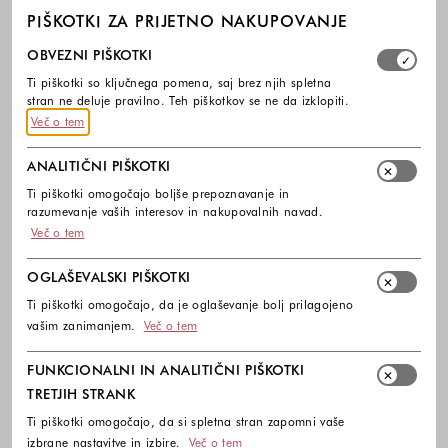
PIŠKOTKI ZA PRIJETNO NAKUPOVANJE
Izberite, katere skupine piškotkov dovolite. Obvezni piško
OBVEZNI PIŠKOTKI
Ti piškotki so ključnega pomena, saj brez njih spletna
stran ne deluje pravilno. Teh piškotkov se ne da izklopiti.
Več o tem
ANALITIČNI PIŠKOTKI
Ti piškotki omogočajo boljše prepoznavanje in
razumevanje vaših interesov in nakupovalnih navad.
Več o tem
OGLAŠEVALSKI PIŠKOTKI
Ti piškotki omogočajo, da je oglaševanje bolj prilagojeno
vašim zanimanjem.
Več o tem
FUNKCIONALNI IN ANALITIČNI PIŠKOTKI
TRETJIH STRANK
Ti piškotki omogočajo, da si spletna stran zapomni vaše
izbrane nastavitve in izbire.
Več o tem