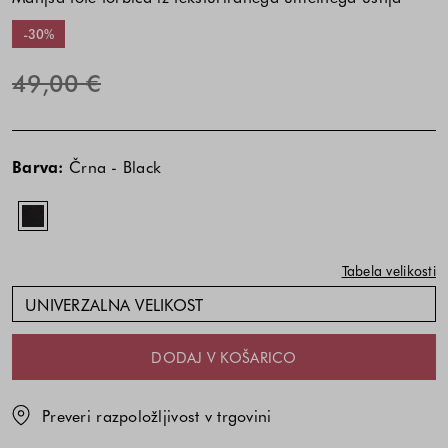
-30%
49,00 €
Cena
izdelka
Barva:
Črna - Black
je
odvisna
od
kombinacije
Tabela velikosti
barve
in
UNIVERZALNA VELIKOST
velikosti
DODAJ V KOŠARICO
Preveri razpoložljivost v trgovini