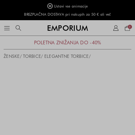
Ustavi vse animacije
BREZPLAČNA DOSTAVA pri nakupih za 50 € ali več
Naku
EMPORIUM
0
košar
POLETNA ZNIŽANJA DO -40%
ŽENSKE
TORBICE
ELEGANTNE TORBICE