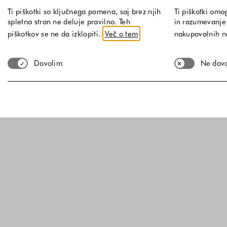
Ti piškotki so ključnega pomena, saj brez njih
Ti piškotki omo
spletna stran ne deluje pravilno. Teh
in razumevanje 
piškotkov se ne da izklopiti.
Več o tem
nakupovalnih 
Dovolim
Ne dov