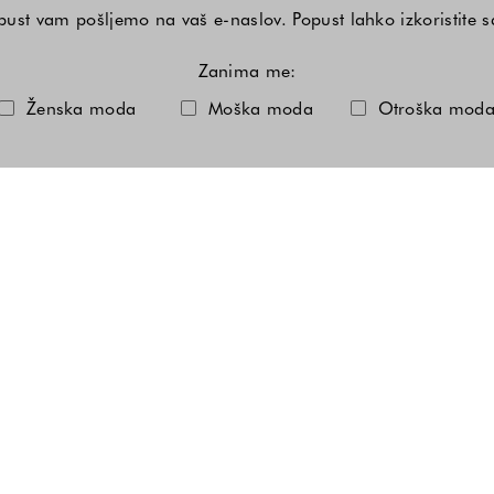
ust vam pošljemo na vaš e-naslov. Popust lahko izkoristite 
Zanima me:
Izberite eno ali več modnih kole
Ženska moda
Moška moda
Otroška mod
Če želite občasno prejeti tudi SMS obvestila o naših posebnih ugodnostih,
vnesite tudi številko svojega mobilnega telefona.
Prebral/a sem in se strinjam s
Pravilnikom o zasebnosti
.
* Popust velja samo na redne cene izdelkov in ni združljiv z drugimi popusti.
POŠLJI