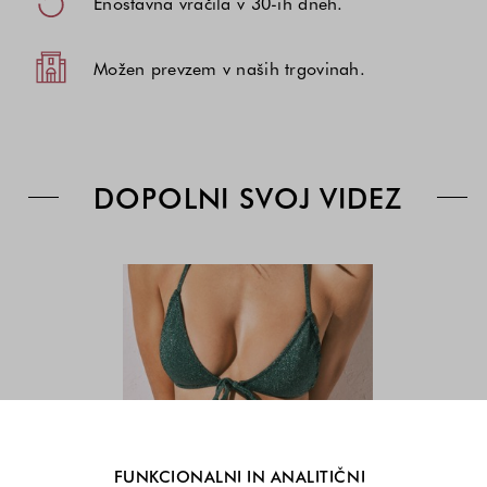
Enostavna vračila v 30-ih dneh.
Možen prevzem v naših trgovinah.
DOPOLNI SVOJ VIDEZ
Zelena
Cena
Cena
-
izdelka
izdelka
Green
je
je
odvisna
odvisna
od
od
kombinacije
kombinacije
barve
barve
in
in
velikosti
velikosti
FUNKCIONALNI IN ANALITIČNI