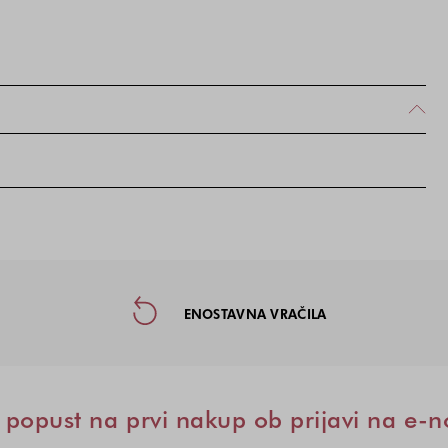
taktne informacije in socialna omre
ENOSTAVNA VRAČILA
popust na prvi nakup ob prijavi na e-n