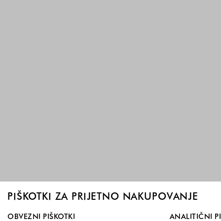
PIŠKOTKI ZA PRIJETNO NAKUPOVANJE
Izberite, katere skupine piškotkov dovolite. Obvezni piškotk
OBVEZNI PIŠKOTKI
ANALITIČNI P