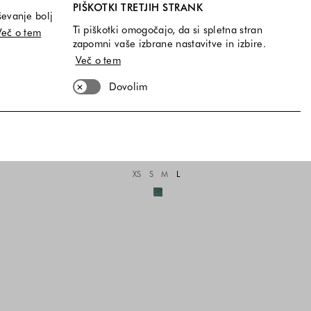
PIŠKOTKI TRETJIH STRANK
ševanje bolj
Ti piškotki omogočajo, da si spletna stran
Več o tem
zapomni vaše izbrane nastavitve in izbire.
Več o tem
Dovolim
-40%
WOMEN'SECRET
Lureks spodnji del kopalk z zasnovo brazilk
24,99 €
14,99 €
Velikosti na voljo
XS
S
M
L
Barve na voljo