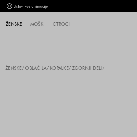
Ustavi vse animacije
ŽENSKE
MOŠKI
OTROCI
ŽENSKE
OBLAČILA
KOPALKE
ZGORNJI DELI