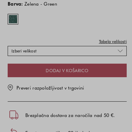
izdelka
izdelka
-
Barva:
Zelena - Green
je
je
Green
odvisna
odvisna
od
od
kombinacije
kombinacije
barve
barve
in
in
Tabela velikosti
velikosti
velikosti
Izberi velikost
DODAJ V KOŠARICO
Preveri razpoložljivost v trgovini
Brezplačna dostava za naročila nad 50 €.