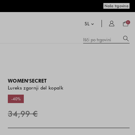
Naša trgovina
Nakup
košari
SL
0
Me
Išči
po
pr
trgovi
vs
me
in
zg
is
WOMEN'SECRET
Lureks zgornji del kopalk
-40%
34,99 €
Cena
Cena
Zelena