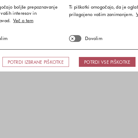
gočajo boljše prepoznavanje
Ti piškotki omogočajo, da je ogla
vaših interesov in
prilagojeno vašim zanimanjem.
navad.
Več o tem
olim
Dovolim
POTRDI IZBRANE PIŠKOTKE
POTRDI VSE PIŠKOTKE