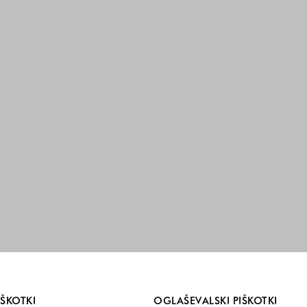
i so vedno vključeni.
IŠKOTKI
OGLAŠEVALSKI PIŠKOTKI