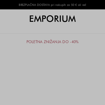
BREZPLAČNA DOSTAVA pri nakupih za 50 € ali več
EMPORIUM
POLETNA ZNIŽANJA DO -40%