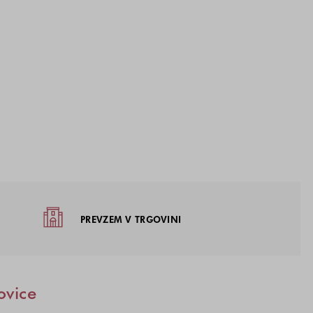
žja
PREVZEM V TRGOVINI
ovice