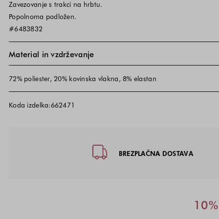
Zavezovanje s trakci na hrbtu.
Popolnoma podložen.
#6483832
Material in vzdrževanje
72% poliester, 20% kovinska vlakna, 8% elastan
Koda izdelka:662471
Noga strani - hitre povezave, kon
BREZPLAČNA DOSTAVA
10% 