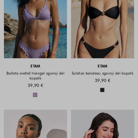
ETAM
ETAM
Ballota svetleč triangel zgornji del
Solstice bandeau zgornji del kopalk
kopalk
39,90 €
39,90 €
Barve na voljo
Barve na voljo