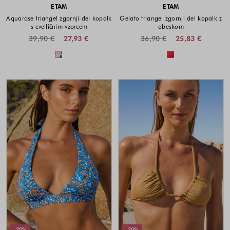
ETAM
ETAM
Aquarose triangel zgornji del kopalk
Gelato triangel zgornji del kopalk z
s cvetličnim vzorcem
obeskom
39,90 €
27,93 €
36,90 €
25,83 €
Barve na voljo
Barve na voljo
-30%
-30%