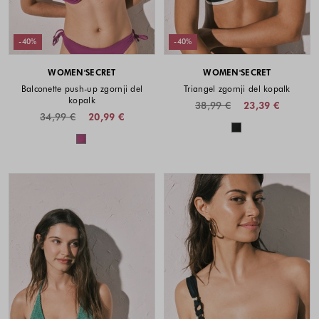
-40%
-40%
WOMEN'SECRET
WOMEN'SECRET
Balconette push-up zgornji del
Triangel zgornji del kopalk
kopalk
38,99 €
23,39 €
34,99 €
20,99 €
Barve na voljo
Barve na voljo