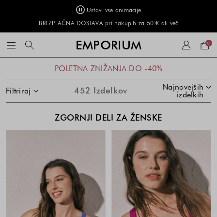
Ustavi vse animacije
BREZPLAČNA DOSTAVA pri nakupih za 50 € ali več
Naku
EMPORIUM
0
košar
Škrlatna
Modra
Modra
Škrlatna
Črna
Modra
Večbarvna
Večbarvna
Roza
Zelena
Črna
Rjava
Zlata
Večbarvna
Modra
Škrlatna
Zelena
Modra
Zelena
Škrlatna
Roza
Večbarvna
Črna
Modra
Modra
Črna
Večbarvna
Rdeča
Bež
Modra
Zelena
Rumena
Rdeča
Zlata
Črna
Črna
Rdeča
Zelena
Seznam
Cena
Cena
Cena
Cena
Cena
Cena
Cena
Cena
Cena
Cena
Cena
Cena
Cena
Cena
Cena
Cena
Cena
Cena
Cena
Cena
Cena
Cena
Cena
Cena
Cena
Cena
Cena
Cena
Cena
Cena
Cena
Cena
Cena
Cena
Cena
Cena
Cena
Cena
Cena
Cena
Cena
Cena
Cena
Cena
Cena
Cena
Cena
Cena
Cena
Cena
Cena
Cena
Cena
Cena
Cena
Cena
Cena
Cena
Cena
Cena
Cena
Cena
Cena
Cena
Cena
Cena
Cena
Cena
Cena
Cena
Cena
Cena
POLETNA ZNIŽANJA DO -40%
-
-
-
-
-
-
-
-
-
-
-
-
-
-
-
-
-
-
-
-
-
-
-
-
-
-
-
-
-
-
-
-
-
-
-
-
-
-
izdelkov
izdelka
izdelka
izdelka
izdelka
izdelka
izdelka
izdelka
izdelka
izdelka
izdelka
izdelka
izdelka
izdelka
izdelka
izdelka
izdelka
izdelka
izdelka
izdelka
izdelka
izdelka
izdelka
izdelka
izdelka
izdelka
izdelka
izdelka
izdelka
izdelka
izdelka
izdelka
izdelka
izdelka
izdelka
izdelka
izdelka
izdelka
izdelka
izdelka
izdelka
izdelka
izdelka
izdelka
izdelka
izdelka
izdelka
izdelka
izdelka
izdelka
izdelka
izdelka
izdelka
izdelka
izdelka
izdelka
izdelka
izdelka
izdelka
izdelka
izdelka
izdelka
izdelka
izdelka
izdelka
izdelka
izdelka
izdelka
izdelka
izdelka
izdelka
izdelka
izdelka
Purple
Blue
Blue
Purple
Black
Blue
Multi
Multi
Pink/Multi
Green
Black
Brown
Gold
Multi
Blue
Purple
Green
Blue
Green
Purple
Pink
Multi
Black
Blue
Blue
Black
Multi
Red
Light
Dark
Green
Yellow
Red
Gold
Black
Black
Red
Green
SKOČI NA SEZNAM IZDELKOV
Najnovejših
je
je
je
je
je
je
je
je
je
je
je
je
je
je
je
je
je
je
je
je
je
je
je
je
je
je
je
je
je
je
je
je
je
je
je
je
je
je
je
je
je
je
je
je
je
je
je
je
je
je
je
je
je
je
je
je
je
je
je
je
je
je
je
je
je
je
je
je
je
je
je
je
/
/
/
/
Beige
Blue
/
452
Izdelkov
Filtriraj
izdelkih
White
Multi
Multi
White
Multi
odvisna
odvisna
odvisna
odvisna
odvisna
odvisna
odvisna
odvisna
odvisna
odvisna
odvisna
odvisna
odvisna
odvisna
odvisna
odvisna
odvisna
odvisna
odvisna
odvisna
odvisna
odvisna
odvisna
odvisna
odvisna
odvisna
odvisna
odvisna
odvisna
odvisna
odvisna
odvisna
odvisna
odvisna
odvisna
odvisna
odvisna
odvisna
odvisna
odvisna
odvisna
odvisna
odvisna
odvisna
odvisna
odvisna
odvisna
odvisna
odvisna
odvisna
odvisna
odvisna
odvisna
odvisna
odvisna
odvisna
odvisna
odvisna
odvisna
odvisna
odvisna
odvisna
odvisna
odvisna
odvisna
odvisna
odvisna
odvisna
odvisna
odvisna
odvisna
odvisna
od
od
od
od
od
od
od
od
od
od
od
od
od
od
od
od
od
od
od
od
od
od
od
od
od
od
od
od
od
od
od
od
od
od
od
od
od
od
od
od
od
od
od
od
od
od
od
od
od
od
od
od
od
od
od
od
od
od
od
od
od
od
od
od
od
od
od
od
od
od
od
od
ZGORNJI DELI ZA ŽENSKE
kombinacije
kombinacije
kombinacije
kombinacije
kombinacije
kombinacije
kombinacije
kombinacije
kombinacije
kombinacije
kombinacije
kombinacije
kombinacije
kombinacije
kombinacije
kombinacije
kombinacije
kombinacije
kombinacije
kombinacije
kombinacije
kombinacije
kombinacije
kombinacije
kombinacije
kombinacije
kombinacije
kombinacije
kombinacije
kombinacije
kombinacije
kombinacije
kombinacije
kombinacije
kombinacije
kombinacije
kombinacije
kombinacije
kombinacije
kombinacije
kombinacije
kombinacije
kombinacije
kombinacije
kombinacije
kombinacije
kombinacije
kombinacije
kombinacije
kombinacije
kombinacije
kombinacije
kombinacije
kombinacije
kombinacije
kombinacije
kombinacije
kombinacije
kombinacije
kombinacije
kombinacije
kombinacije
kombinacije
kombinacije
kombinacije
kombinacije
kombinacije
kombinacije
kombinacije
kombinacije
kombinacije
kombinacije
barve
barve
barve
barve
barve
barve
barve
barve
barve
barve
barve
barve
barve
barve
barve
barve
barve
barve
barve
barve
barve
barve
barve
barve
barve
barve
barve
barve
barve
barve
barve
barve
barve
barve
barve
barve
barve
barve
barve
barve
barve
barve
barve
barve
barve
barve
barve
barve
barve
barve
barve
barve
barve
barve
barve
barve
barve
barve
barve
barve
barve
barve
barve
barve
barve
barve
barve
barve
barve
barve
barve
barve
in
in
in
in
in
in
in
in
in
in
in
in
in
in
in
in
in
in
in
in
in
in
in
in
in
in
in
in
in
in
in
in
in
in
in
in
in
in
in
in
in
in
in
in
in
in
in
in
in
in
in
in
in
in
in
in
in
in
in
in
in
in
in
in
in
in
in
in
in
in
in
in
velikosti
velikosti
velikosti
velikosti
velikosti
velikosti
velikosti
velikosti
velikosti
velikosti
velikosti
velikosti
velikosti
velikosti
velikosti
velikosti
velikosti
velikosti
velikosti
velikosti
velikosti
velikosti
velikosti
velikosti
velikosti
velikosti
velikosti
velikosti
velikosti
velikosti
velikosti
velikosti
velikosti
velikosti
velikosti
velikosti
velikosti
velikosti
velikosti
velikosti
velikosti
velikosti
velikosti
velikosti
velikosti
velikosti
velikosti
velikosti
velikosti
velikosti
velikosti
velikosti
velikosti
velikosti
velikosti
velikosti
velikosti
velikosti
velikosti
velikosti
velikosti
velikosti
velikosti
velikosti
velikosti
velikosti
velikosti
velikosti
velikosti
velikosti
velikosti
velikosti