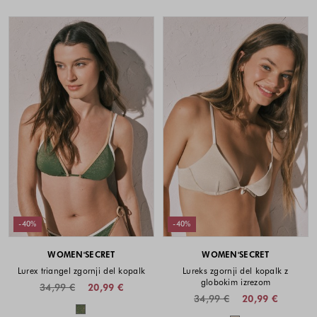
-40%
-40%
WOMEN'SECRET
WOMEN'SECRET
Lurex triangel zgornji del kopalk
Lureks zgornji del kopalk z
globokim izrezom
34,99 €
20,99 €
34,99 €
20,99 €
Barve na voljo