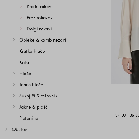
Kratki rokavi
Brez rokavov
Dolgi rokavi
Obleke & kombinezoni
Kratke hlače
Krila
Hlače
Jeans hlače
Suknjiči & telovniki
Jakne & plašči
34 EU
36 E
Pletenine
Obutev