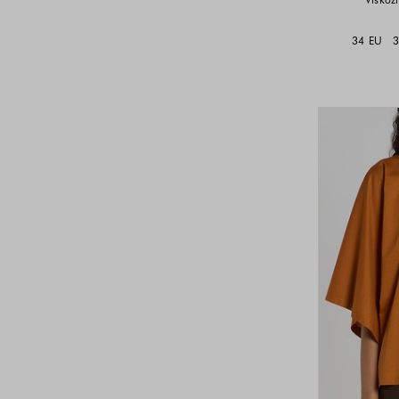
34 EU
3