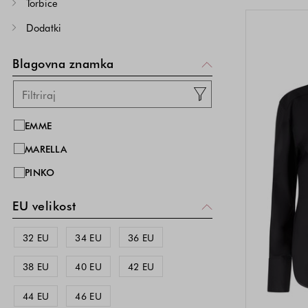
Torbice
Dodatki
Blagovna znamka
EMME
MARELLA
PINKO
EU velikost
32 EU
34 EU
36 EU
38 EU
40 EU
42 EU
44 EU
46 EU