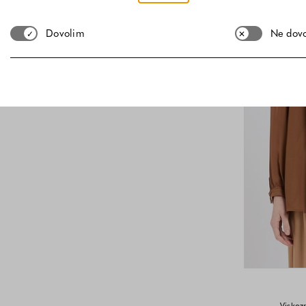
Dovolim
Ne dov
Viskoz