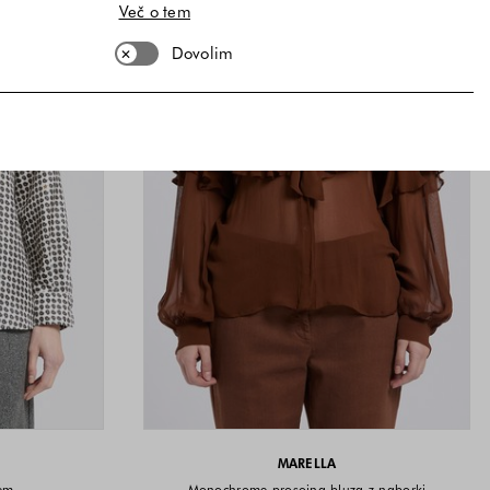
Več o tem
Dovolim
MARELLA
cem
Monochrome prosojna bluza z naborki