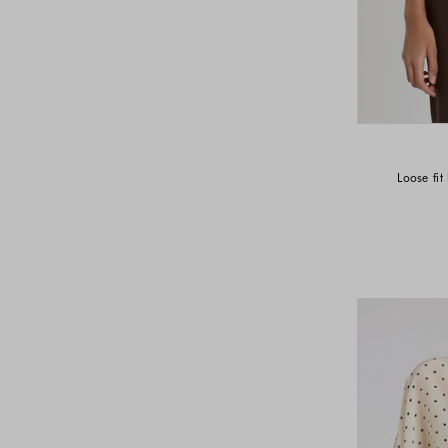
Loose fi