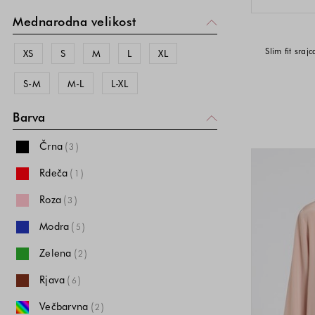
Mednarodna velikost
Slim fit sra
XS
S
M
L
XL
S-M
M-L
L-XL
Barva
Črna
(
)
3
Rdeča
(
)
1
Roza
(
)
3
Modra
(
)
5
Zelena
(
)
2
Rjava
(
)
6
Večbarvna
(
)
2