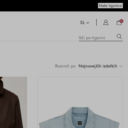
Naša trgovina
Nakup
košari
SL
0
Me
Išči
po
pr
trgovi
vs
Rjava
Modra
Večbarvna
Zelena
Roza
Rjava
Bež
Zelena
Modra
Bež
Bela
Zelena
Bela
Cena
Cena
Cena
Cena
Cena
Cena
Cena
Cena
Cena
Cena
Cena
Cena
Cena
Cena
Cena
Cena
Cena
Cena
Cena
Cena
Cena
Cena
Cena
Cena
-
-
-
-
-
-
-
-
-
-
-
-
-
me
izdelka
izdelka
izdelka
izdelka
izdelka
izdelka
izdelka
izdelka
izdelka
izdelka
izdelka
izdelka
izdelka
izdelka
izdelka
izdelka
izdelka
izdelka
izdelka
izdelka
izdelka
izdelka
izdelka
izdelka
Gray
Brown
Blue
White
Green
Light
Dark
Beige
Aqua
Hillsten
Beige
White
Green
White
in
je
je
je
je
je
je
je
je
je
je
je
je
je
je
je
je
je
je
je
je
je
je
je
je
/
Pink
Brown
Wash
Razvrsti po
Najnovejših izdelkih
zg
Blue
odvisna
odvisna
odvisna
odvisna
odvisna
odvisna
odvisna
odvisna
odvisna
odvisna
odvisna
odvisna
odvisna
odvisna
odvisna
odvisna
odvisna
odvisna
odvisna
odvisna
odvisna
odvisna
odvisna
odvisna
is
od
od
od
od
od
od
od
od
od
od
od
od
od
od
od
od
od
od
od
od
od
od
od
od
kombinacije
kombinacije
kombinacije
kombinacije
kombinacije
kombinacije
kombinacije
kombinacije
kombinacije
kombinacije
kombinacije
kombinacije
kombinacije
kombinacije
kombinacije
kombinacije
kombinacije
kombinacije
kombinacije
kombinacije
kombinacije
kombinacije
kombinacije
kombinacije
barve
barve
barve
barve
barve
barve
barve
barve
barve
barve
barve
barve
barve
barve
barve
barve
barve
barve
barve
barve
barve
barve
barve
barve
in
in
in
in
in
in
in
in
in
in
in
in
in
in
in
in
in
in
in
in
in
in
in
in
velikosti
velikosti
velikosti
velikosti
velikosti
velikosti
velikosti
velikosti
velikosti
velikosti
velikosti
velikosti
velikosti
velikosti
velikosti
velikosti
velikosti
velikosti
velikosti
velikosti
velikosti
velikosti
velikosti
velikosti