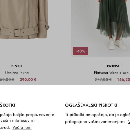
-40%
PINKO
TWINSET
Usnjena jakna
Platnena jakna s kap
50,00 €
390,00 €
277,00 €
166,20
Velikosti na voljo
Velikost
4 EU
36 EU
38 EU
XS
S
M
Barve na voljo
Barve n
i so vedno vključeni.
IŠKOTKI
OGLAŠEVALSKI PIŠKOTKI
gočajo boljše prepoznavanje
Ti piškotki omogočajo, da je ogla
vaših interesov in
prilagojeno vašim zanimanjem.
navad.
Več o tem