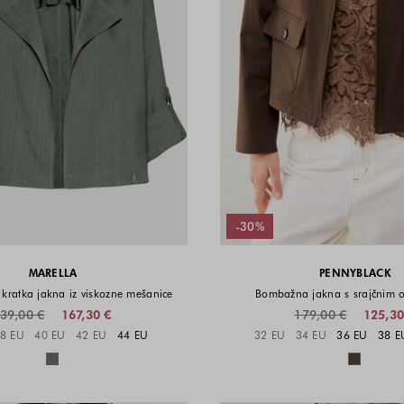
-30%
MARELLA
PENNYBLACK
ratka jakna iz viskozne mešanice
Bombažna jakna s srajčnim 
39,00 €
167,30 €
179,00 €
125,30
Velikosti na voljo
Velikost
8 EU
40 EU
42 EU
44 EU
32 EU
34 EU
36 EU
38 E
Barve na voljo
Barve n