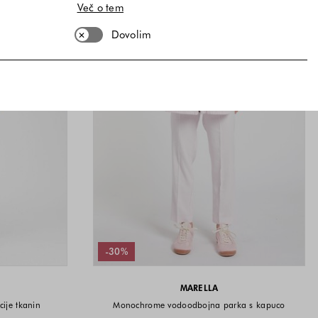
Več o tem
Dovolim
-30%
MARELLA
ije tkanin
Monochrome vodoodbojna parka s kapuco