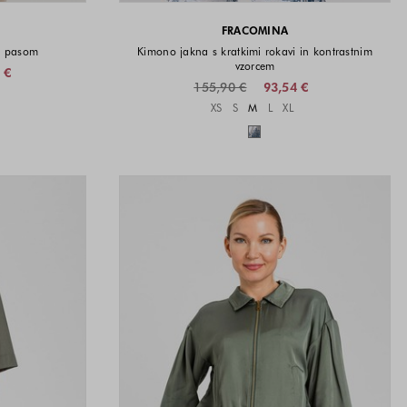
FRACOMINA
 s pasom
Kimono jakna s kratkimi rokavi in kontrastnim
vzorcem
 €
155,90 €
93,54 €
i na voljo
Velikosti na voljo
XS
S
M
L
XL
a voljo
Barve na voljo