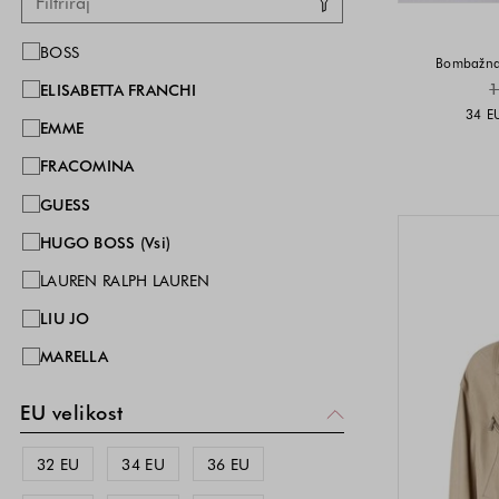
BOSS
Bombažna 
1
ELISABETTA FRANCHI
34 E
EMME
FRACOMINA
GUESS
HUGO BOSS (Vsi)
LAUREN RALPH LAUREN
LIU JO
MARELLA
PENNYBLACK
EU velikost
PINKO
32 EU
34 EU
36 EU
POLO RALPH LAUREN