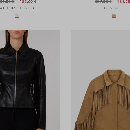
06,00 €
183,60 €
307,00 €
184,20
Velikosti na voljo
Velikost
4 EU
36 EU
38 EU
XS
S
M
L
Barve na voljo
Barve n