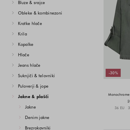
Bluze & srajce
Obleke & kombinezoni
Kratke hlače
Krila
Kopalke
Hlače
Jeans hlače
-30%
Suknjiči & telovniki
Puloverji & jope
Monochrome k
Jakne & plašči
2
Jakne
36 EU
3
Denim jakne
Brezrokavniki