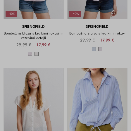
-40%
-40%
SPRINGFIELD
SPRINGFIELD
Bombažna bluza s kratkimi rokavi in
Bombažna srajca s kratkimi rokavi
vezenimi detajli
29,99 €
17,99 €
29,99 €
17,99 €
Barve na voljo
Barve na voljo