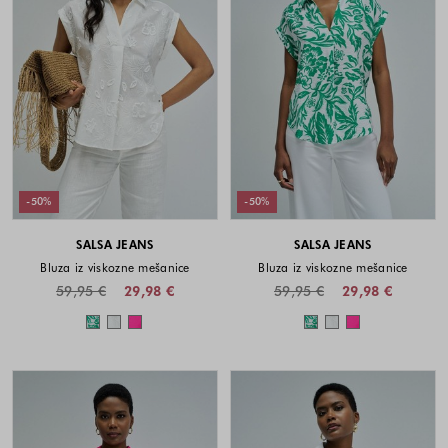
-50%
-50%
SALSA JEANS
SALSA JEANS
Bluza iz viskozne mešanice
Bluza iz viskozne mešanice
59,95 €
29,98 €
59,95 €
29,98 €
Barve na voljo
Barve na voljo