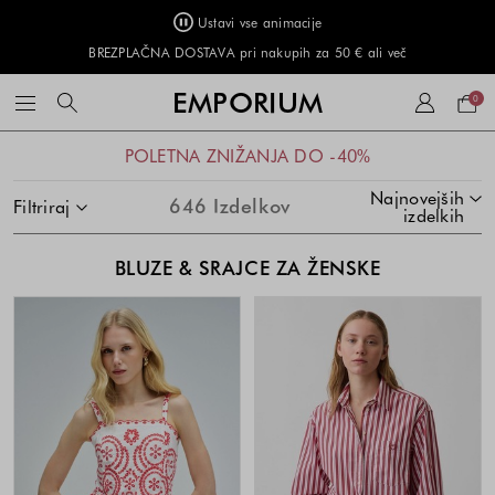
Ustavi vse animacije
BREZPLAČNA DOSTAVA pri nakupih za 50 € ali več
Naku
EMPORIUM
0
košar
Zelena
Zelena
Bela
Modra
Roza
Roza
Večbarvna
Bela
Bela
Bela
Večbarvna
Rjava
Modra
Bež
Modra
Večbarvna
Bela
Rjava
Siva
Rdeča
Roza
Roza
Bela
Bela
Roza
Roza
Zelena
Zelena
Rumena
Bela
Roza
Bela
Modra
Roza
Bela
Bela
Bela
Zelena
Bež
Roza
Večbarvna
Bež
Črna
Modra
Modra
Siva
Zelena
Roza
Večbarvna
Črna
Roza
Rdeča
Roza
Roza
Seznam
Cena
Cena
Cena
Cena
Cena
Cena
Cena
Cena
Cena
Cena
Cena
Cena
Cena
Cena
Cena
Cena
Cena
Cena
Cena
Cena
Cena
Cena
Cena
Cena
Cena
Cena
Cena
Cena
Cena
Cena
Cena
Cena
Cena
Cena
Cena
Cena
Cena
Cena
Cena
Cena
Cena
Cena
Cena
Cena
Cena
Cena
Cena
Cena
Cena
Cena
Cena
Cena
Cena
Cena
Cena
Cena
Cena
Cena
Cena
Cena
Cena
Cena
Cena
Cena
Cena
Cena
Cena
Cena
Cena
Cena
Cena
Cena
POLETNA ZNIŽANJA DO -40%
-
-
-
-
-
-
-
-
-
-
-
-
-
-
-
-
-
-
-
-
-
-
-
-
-
-
-
-
-
-
-
-
-
-
-
-
-
-
-
-
-
-
-
-
-
-
-
-
-
-
-
-
-
-
izdelkov
izdelka
izdelka
izdelka
izdelka
izdelka
izdelka
izdelka
izdelka
izdelka
izdelka
izdelka
izdelka
izdelka
izdelka
izdelka
izdelka
izdelka
izdelka
izdelka
izdelka
izdelka
izdelka
izdelka
izdelka
izdelka
izdelka
izdelka
izdelka
izdelka
izdelka
izdelka
izdelka
izdelka
izdelka
izdelka
izdelka
izdelka
izdelka
izdelka
izdelka
izdelka
izdelka
izdelka
izdelka
izdelka
izdelka
izdelka
izdelka
izdelka
izdelka
izdelka
izdelka
izdelka
izdelka
izdelka
izdelka
izdelka
izdelka
izdelka
izdelka
izdelka
izdelka
izdelka
izdelka
izdelka
izdelka
izdelka
izdelka
izdelka
izdelka
izdelka
izdelka
White
White
White
Light
Pink
Pink
White
White
White2
White2
Pink
Brown
Blue
Beige
Blue
Mocca
White
Brown
Dark
Red
Pink
Pink
White
White
Dark
Dark
Green
White
Yellow
White
French
White
Light
Pink
White
White2
White
Green
Beige
Pink
Olive
Mocca
Black
Blue
Blue
Slate
Green
Pink
Marine
Black
Pink
The
Dark
Pink
SKOČI NA SEZNAM IZDELKOV
Najnovejših
je
je
je
je
je
je
je
je
je
je
je
je
je
je
je
je
je
je
je
je
je
je
je
je
je
je
je
je
je
je
je
je
je
je
je
je
je
je
je
je
je
je
je
je
je
je
je
je
je
je
je
je
je
je
je
je
je
je
je
je
je
je
je
je
je
je
je
je
je
je
je
je
Blue
/
/
/
/
Pattern
Grey
Earth
Pink
Pink
Stripe
Rose
Blue
White
/
/
Pattern
Pattern
Grey
Pattern
Big
Pink
/
646
Izdelkov
Filtriraj
izdelkih
Red
Multi
Multicoloured
Multicoloured
Pattern
Stripe
Multi
Multicoloured
Melange
Shirt:211Rdw
White
odvisna
odvisna
odvisna
odvisna
odvisna
odvisna
odvisna
odvisna
odvisna
odvisna
odvisna
odvisna
odvisna
odvisna
odvisna
odvisna
odvisna
odvisna
odvisna
odvisna
odvisna
odvisna
odvisna
odvisna
odvisna
odvisna
odvisna
odvisna
odvisna
odvisna
odvisna
odvisna
odvisna
odvisna
odvisna
odvisna
odvisna
odvisna
odvisna
odvisna
odvisna
odvisna
odvisna
odvisna
odvisna
odvisna
odvisna
odvisna
odvisna
odvisna
odvisna
odvisna
odvisna
odvisna
odvisna
odvisna
odvisna
odvisna
odvisna
odvisna
odvisna
odvisna
odvisna
odvisna
odvisna
odvisna
odvisna
odvisna
odvisna
odvisna
odvisna
odvisna
od
od
od
od
od
od
od
od
od
od
od
od
od
od
od
od
od
od
od
od
od
od
od
od
od
od
od
od
od
od
od
od
od
od
od
od
od
od
od
od
od
od
od
od
od
od
od
od
od
od
od
od
od
od
od
od
od
od
od
od
od
od
od
od
od
od
od
od
od
od
od
od
BLUZE & SRAJCE ZA ŽENSKE
kombinacije
kombinacije
kombinacije
kombinacije
kombinacije
kombinacije
kombinacije
kombinacije
kombinacije
kombinacije
kombinacije
kombinacije
kombinacije
kombinacije
kombinacije
kombinacije
kombinacije
kombinacije
kombinacije
kombinacije
kombinacije
kombinacije
kombinacije
kombinacije
kombinacije
kombinacije
kombinacije
kombinacije
kombinacije
kombinacije
kombinacije
kombinacije
kombinacije
kombinacije
kombinacije
kombinacije
kombinacije
kombinacije
kombinacije
kombinacije
kombinacije
kombinacije
kombinacije
kombinacije
kombinacije
kombinacije
kombinacije
kombinacije
kombinacije
kombinacije
kombinacije
kombinacije
kombinacije
kombinacije
kombinacije
kombinacije
kombinacije
kombinacije
kombinacije
kombinacije
kombinacije
kombinacije
kombinacije
kombinacije
kombinacije
kombinacije
kombinacije
kombinacije
kombinacije
kombinacije
kombinacije
kombinacije
barve
barve
barve
barve
barve
barve
barve
barve
barve
barve
barve
barve
barve
barve
barve
barve
barve
barve
barve
barve
barve
barve
barve
barve
barve
barve
barve
barve
barve
barve
barve
barve
barve
barve
barve
barve
barve
barve
barve
barve
barve
barve
barve
barve
barve
barve
barve
barve
barve
barve
barve
barve
barve
barve
barve
barve
barve
barve
barve
barve
barve
barve
barve
barve
barve
barve
barve
barve
barve
barve
barve
barve
in
in
in
in
in
in
in
in
in
in
in
in
in
in
in
in
in
in
in
in
in
in
in
in
in
in
in
in
in
in
in
in
in
in
in
in
in
in
in
in
in
in
in
in
in
in
in
in
in
in
in
in
in
in
in
in
in
in
in
in
in
in
in
in
in
in
in
in
in
in
in
in
velikosti
velikosti
velikosti
velikosti
velikosti
velikosti
velikosti
velikosti
velikosti
velikosti
velikosti
velikosti
velikosti
velikosti
velikosti
velikosti
velikosti
velikosti
velikosti
velikosti
velikosti
velikosti
velikosti
velikosti
velikosti
velikosti
velikosti
velikosti
velikosti
velikosti
velikosti
velikosti
velikosti
velikosti
velikosti
velikosti
velikosti
velikosti
velikosti
velikosti
velikosti
velikosti
velikosti
velikosti
velikosti
velikosti
velikosti
velikosti
velikosti
velikosti
velikosti
velikosti
velikosti
velikosti
velikosti
velikosti
velikosti
velikosti
velikosti
velikosti
velikosti
velikosti
velikosti
velikosti
velikosti
velikosti
velikosti
velikosti
velikosti
velikosti
velikosti
velikosti