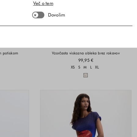
Več o tem
Dovolim
DESIGUAL
im potiskom
Vzorčasta viskozna obleka brez rokavov
99,95 €
i na voljo
Velikosti na voljo
XS
S
M
L
XL
a voljo
Barve na voljo