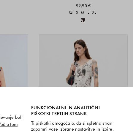
99,95 €
i na voljo
Velikosti na voljo
XS
S
M
L
XL
a voljo
Barve na voljo
FUNKCIONALNI IN ANALITIČNI
PIŠKOTKI TRETJIH STRANK
ševanje bolj
Ti piškotki omogočajo, da si spletna stran
Več o tem
zapomni vaše izbrane nastavitve in izbire.