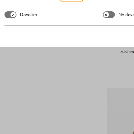
Dovolim
Ne dov
Mini sr