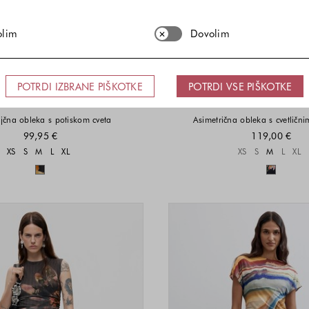
olim
Dovolim
POTRDI IZBRANE PIŠKOTKE
POTRDI VSE PIŠKOTKE
DESIGUAL
DESIGUAL
ajčna obleka s potiskom cveta
Asimetrična obleka s cvetličn
99,95 €
119,00 €
Velikosti na voljo
Velikost
XS
S
M
L
XL
XS
S
M
L
XL
Barve na voljo
Barve n