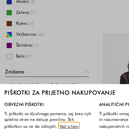
Modra
(
)
3
Zelena
(
)
1
Rjava
(
)
3
Večbarvna
(
)
26
Škrlatna
(
)
1
Bela
(
)
2
Rumena
(
)
1
Znižano
Oranžna
(
)
1
Neznižani izdelki
Znižani izdelki
PIŠKOTKI ZA PRIJETNO NAKUPOVANJE
Cena
Izberite, katere skupine piškotkov dovolite. Obvezni piškotk
OBVEZNI PIŠKOTKI
ANALITIČNI P
Ti piškotki so ključnega pomena, saj brez njih
Ti piškotki omo
Spodnja meja
Zgornja meja
€
€
-
spletna stran ne deluje pravilno. Teh
in razumevanje 
piškotkov se ne da izklopiti.
Več o tem
nakupovalnih 