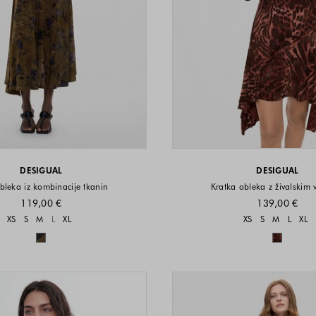
DESIGUAL
DESIGUAL
bleka iz kombinacije tkanin
Kratka obleka z živalskim 
119,00 €
139,00 €
Velikosti na voljo
Velikost
XS
S
M
L
XL
XS
S
M
L
XL
Barve na voljo
Barve n