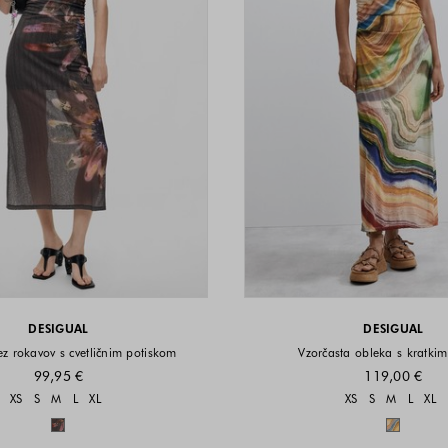
DESIGUAL
DESIGUAL
z rokavov s cvetličnim potiskom
Vzorčasta obleka s kratkim
99,95 €
119,00 €
Velikosti na voljo
Velikost
XS
S
M
L
XL
XS
S
M
L
XL
Barve na voljo
Barve n