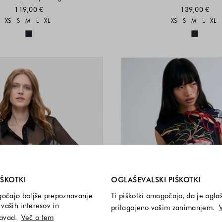
119,00 €
139,00 €
Velikosti na voljo
Velikost
XS
S
M
L
XL
XS
S
M
L
XL
Barve na voljo
Barve n
i so vedno vključeni.
IŠKOTKI
OGLAŠEVALSKI PIŠKOTKI
gočajo boljše prepoznavanje
Ti piškotki omogočajo, da je ogla
vaših interesov in
prilagojeno vašim zanimanjem.
navad.
Več o tem