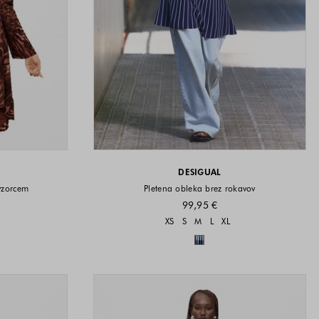
DESIGUAL
vzorcem
Pletena obleka brez rokavov
99,95 €
i na voljo
Velikosti na voljo
XS
S
M
L
XL
a voljo
Barve na voljo