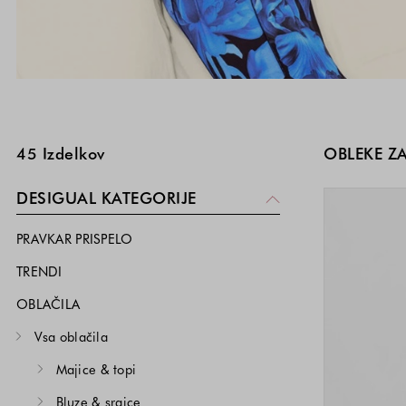
SKOČI NA SEZNAM IZDELKOV
45
Izdelkov
OBLEKE Z
DESIGUAL KATEGORIJE
PRAVKAR PRISPELO
TRENDI
OBLAČILA
Vsa oblačila
Majice & topi
Bluze & srajce