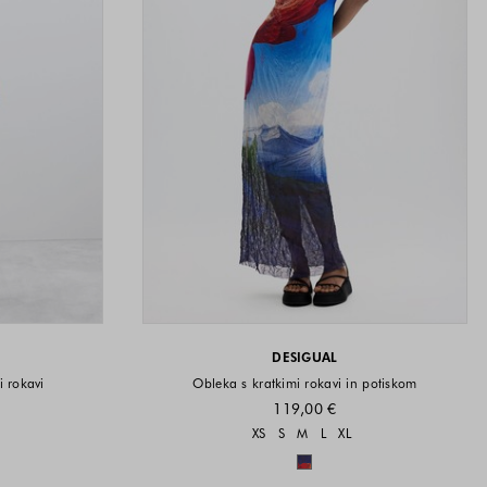
DESIGUAL
i rokavi
Obleka s kratkimi rokavi in potiskom
119,00 €
i na voljo
Velikosti na voljo
XS
S
M
L
XL
a voljo
Barve na voljo