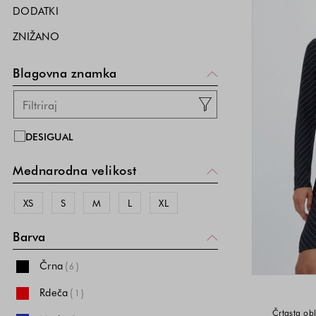
DODATKI
ZNIŽANO
Blagovna znamka
DESIGUAL
Mednarodna velikost
XS
S
M
L
XL
Barva
Črna
(
)
6
Rdeča
(
)
1
Črtasta ob