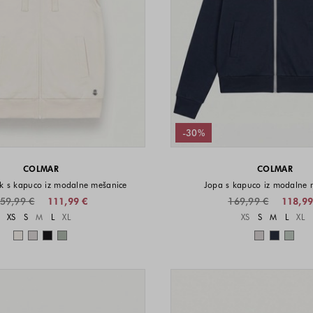
-30%
COLMAR
COLMAR
ik s kapuco iz modalne mešanice
Jopa s kapuco iz modalne 
59,99 €
111,99 €
169,99 €
118,99
Velikosti na voljo
Velikost
XS
S
M
L
XL
XS
S
M
L
XL
Barve na voljo
Barve n