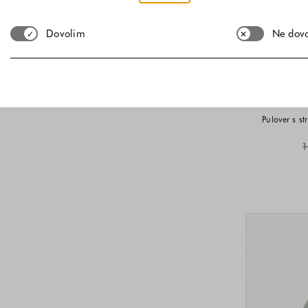
Dovolim
Ne dov
-30%
Pulover s s
1