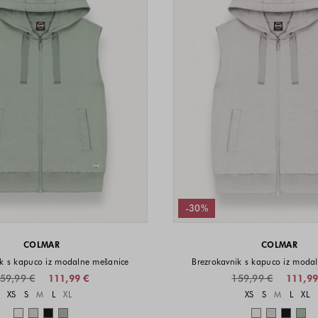
-30%
COLMAR
COLMAR
ik s kapuco iz modalne mešanice
Brezrokavnik s kapuco iz moda
59,99 €
111,99 €
159,99 €
111,99
Velikosti na voljo
Velikost
XS
S
M
L
XL
XS
S
M
L
XL
Barve na voljo
Barve n