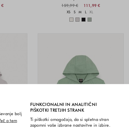
 €
159,99 €
111,99 €
i na voljo
Velikosti na voljo
XS
S
M
L
XL
a voljo
Barve na voljo
FUNKCIONALNI IN ANALITIČNI
PIŠKOTKI TRETJIH STRANK
ševanje bolj
Ti piškotki omogočajo, da si spletna stran
Več o tem
zapomni vaše izbrane nastavitve in izbire.