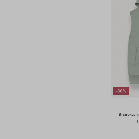
-30%
Brezrokavn
1