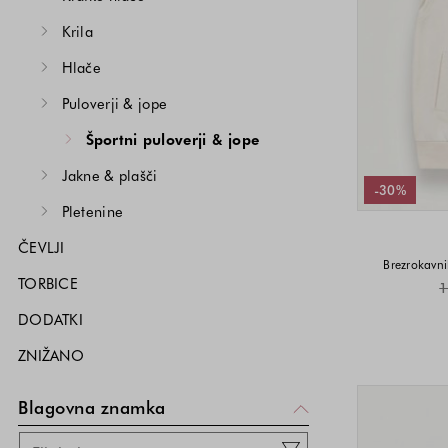
Krila
Hlače
Puloverji & jope
Športni puloverji & jope
Jakne & plašči
-30%
Pletenine
ČEVLJI
Brezrokavn
TORBICE
1
DODATKI
ZNIŽANO
Blagovna znamka