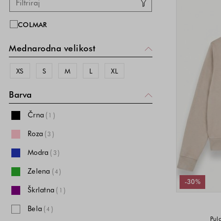
COLMAR
Mednarodna velikost
XS
S
M
L
XL
Barva
Črna
(
)
1
Roza
(
)
3
Modra
(
)
3
Zelena
(
)
4
-30%
Škrlatna
(
)
1
Bela
(
)
4
Pul