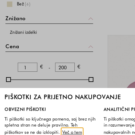
Bež
(
)
6
Znižano
Znižani izdelki
Cena
Spodnja meja
Zgornja meja
€
€
-
PIŠKOTKI ZA PRIJETNO NAKUPOVANJE
Izberite, katere skupine piškotkov dovolite. Obvezni piškotk
OBVEZNI PIŠKOTKI
ANALITIČNI P
Ti piškotki so ključnega pomena, saj brez njih
Ti piškotki omo
spletna stran ne deluje pravilno. Teh
in razumevanje 
piškotkov se ne da izklopiti.
Več o tem
nakupovalnih 