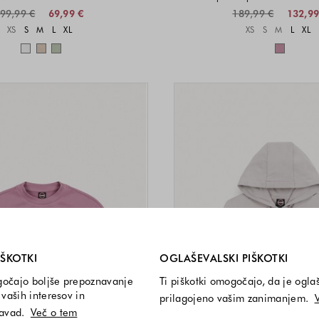
99,99 €
69,99 €
189,99 €
132,99
Velikosti na voljo
Velikost
XS
S
M
L
XL
XS
S
M
L
XL
Barve na voljo
Barve n
i so vedno vključeni.
IŠKOTKI
OGLAŠEVALSKI PIŠKOTKI
gočajo boljše prepoznavanje
Ti piškotki omogočajo, da je ogla
vaših interesov in
prilagojeno vašim zanimanjem.
navad.
Več o tem