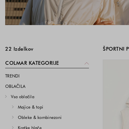
SKOČI NA SEZNAM IZDELKOV
22
Izdelkov
ŠPORTNI P
COLMAR KATEGORIJE
TRENDI
OBLAČILA
Vsa oblačila
Majice & topi
Obleke & kombinezoni
Kratke hlače