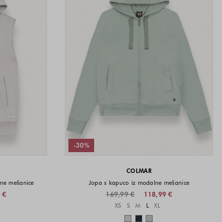
-30%
COLMAR
lne mešanice
Jopa s kapuco iz modalne mešanice
 €
169,99 €
118,99 €
i na voljo
Velikosti na voljo
XS
S
M
L
XL
a voljo
Barve na voljo