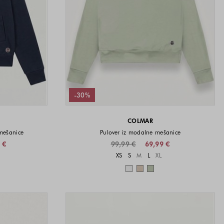
-30%
COLMAR
mešanice
Pulover iz modalne mešanice
 €
99,99 €
69,99 €
i na voljo
Velikosti na voljo
XS
S
M
L
XL
a voljo
Barve na voljo