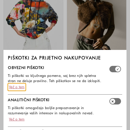
PIŠKOTKI ZA PRIJETNO NAKUPOVANJE
Izberite, katere skupine piškotkov dovolite. Obvezni piško
OBVEZNI PIŠKOTKI
DESIGUAL
DESIGUAL
Ti piškotki so ključnega pomena, saj brez njih spletna
Vzorčasta bombažna jopa s kapuco
Pletena jopa z umetnim krznom
stran ne deluje pravilno. Teh piškotkov se ne da izklopiti.
149,00 €
149,00 €
Več o tem
Barve na voljo
Barve na voljo
ANALITIČNI PIŠKOTKI
Ti piškotki omogočajo boljše prepoznavanje in
razumevanje vaših interesov in nakupovalnih navad.
Več o tem
Noga strani - hitre povezave, kont