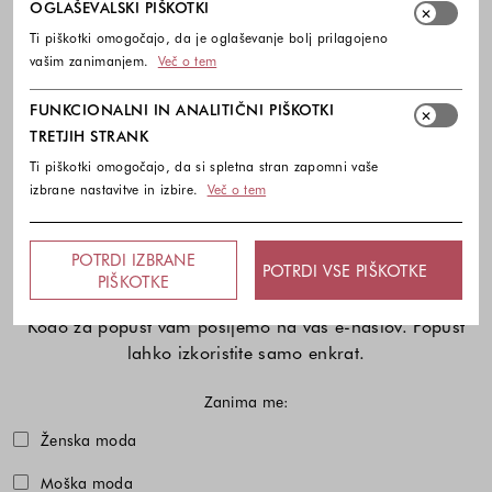
OGLAŠEVALSKI PIŠKOTKI
BREZPLAČNA DOSTAVA
Ti piškotki omogočajo, da je oglaševanje bolj prilagojeno
vašim zanimanjem.
Več o tem
ENOSTAVNA VRAČILA
FUNKCIONALNI IN ANALITIČNI PIŠKOTKI
TRETJIH STRANK
PREVZEM V TRGOVINI
Ti piškotki omogočajo, da si spletna stran zapomni vaše
izbrane nastavitve in izbire.
Več o tem
10% popust na prvi nakup ob prijavi na e-
POTRDI IZBRANE
POTRDI VSE PIŠKOTKE
novice
PIŠKOTKE
Kodo za popust vam pošljemo na vaš e-naslov. Popust
lahko izkoristite samo enkrat.
Zanima me:
Izberite eno ali več modnih kolekcij,
Ženska moda
Moška moda