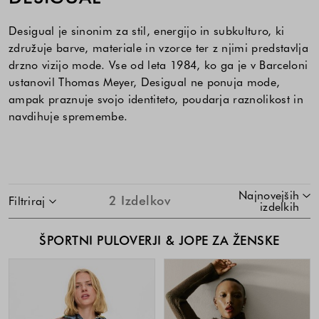
Desigual je sinonim za stil, energijo in subkulturo, ki
združuje barve, materiale in vzorce ter z njimi predstavlja
drzno vizijo mode. Vse od leta 1984, ko ga je v Barceloni
ustanovil Thomas Meyer, Desigual ne ponuja mode,
ampak praznuje svojo identiteto, poudarja raznolikost in
navdihuje spremembe.
SKOČI NA SEZNAM IZDELKOV
Najnovejših
2
Izdelkov
Filtriraj
izdelkih
ŠPORTNI PULOVERJI & JOPE ZA ŽENSKE