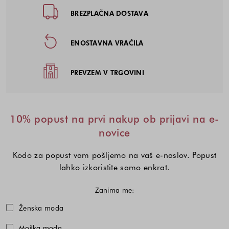
Noga strani - hitre povezave, kont
BREZPLAČNA DOSTAVA
ENOSTAVNA VRAČILA
PREVZEM V TRGOVINI
10% popust na prvi nakup ob prijavi na e-
novice
Kodo za popust vam pošljemo na vaš e-naslov. Popust
lahko izkoristite samo enkrat.
Zanima me:
Izberite eno ali več modnih kolekcij,
Ženska moda
Moška moda