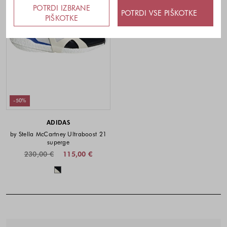
POTRDI IZBRANE
POTRDI VSE PIŠKOTKE
PIŠKOTKE
-50%
ADIDAS
by Stella McCartney Ultraboost 21
superge
230,00 €
115,00 €
Barve na voljo