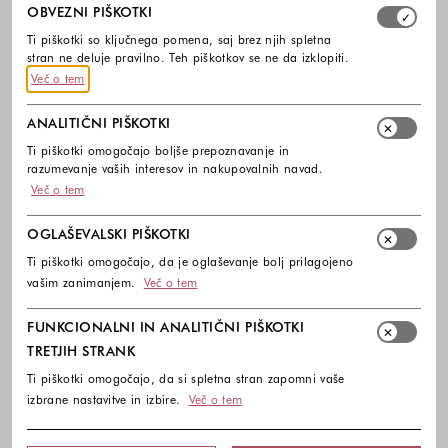
Izberite, katere skupine piškotkov dovolite. Obvezni piško
OBVEZNI PIŠKOTKI
Ti piškotki so ključnega pomena, saj brez njih spletna
stran ne deluje pravilno. Teh piškotkov se ne da izklopiti.
Več o tem
ANALITIČNI PIŠKOTKI
Ti piškotki omogočajo boljše prepoznavanje in
razumevanje vaših interesov in nakupovalnih navad.
-50%
-50%
Več o tem
ADIDAS
ADIDAS
OGLAŠEVALSKI PIŠKOTKI
by Stella McCartney Ultraboost 22
Ultraboost 22 COLD.RDY 2.0
superge
superge
Ti piškotki omogočajo, da je oglaševanje bolj prilagojeno
250,00 €
125,00 €
200,00 €
100,00 €
vašim zanimanjem.
Več o tem
Barve na voljo
Barve na voljo
FUNKCIONALNI IN ANALITIČNI PIŠKOTKI
TRETJIH STRANK
Ti piškotki omogočajo, da si spletna stran zapomni vaše
izbrane nastavitve in izbire.
Več o tem