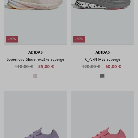
-50%
-50%
ADIDAS
ADIDAS
Supernova Stride tekaške superge
X_PLRPHASE superge
110,00 €
55,00 €
120,00 €
60,00 €
Barve na voljo
Barve na voljo