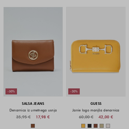
-50%
-30%
SALSA JEANS
GUESS
Denarnica iz umetnega usnja
Janie logo manjša denarnica
35,95 €
17,98 €
60,00 €
42,00 €
Barve na voljo
Barve na voljo