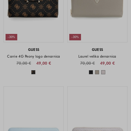
-30%
-30%
GUESS
GUESS
Carrie 4G Peony logo denarnica
Laurel velika denarnica
70,00 €
49,00 €
70,00 €
49,00 €
Barve na voljo
Barve na voljo