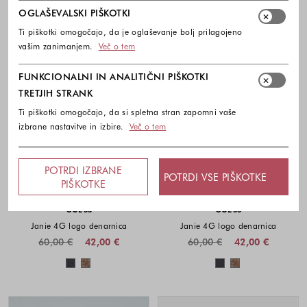
OGLAŠEVALSKI PIŠKOTKI
Ti piškotki omogočajo, da je oglaševanje bolj prilagojeno
vašim zanimanjem.
Več o tem
FUNKCIONALNI IN ANALITIČNI PIŠKOTKI
TRETJIH STRANK
Ti piškotki omogočajo, da si spletna stran zapomni vaše
izbrane nastavitve in izbire.
Več o tem
POTRDI IZBRANE
POTRDI VSE PIŠKOTKE
-30%
-30%
PIŠKOTKE
GUESS
GUESS
Janie 4G logo denarnica
Janie 4G logo denarnica
60,00 €
42,00 €
60,00 €
42,00 €
Barve na voljo
Barve na voljo