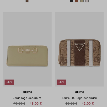
-30%
-30%
GUESS
GUESS
Janie logo denarnica
Laurel 4G logo denarnica
70,00 €
49,00 €
60,00 €
42,00 €