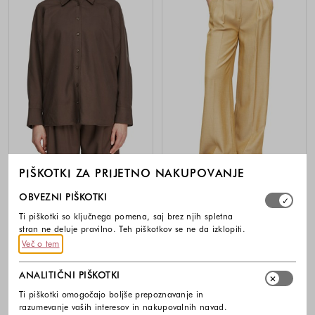
PIŠKOTKI ZA PRIJETNO NAKUPOVANJE
-30%
-30%
Izberite, katere skupine piškotkov dovolite. Obvezni piško
OBVEZNI PIŠKOTKI
COMMA
COMMA
Ti piškotki so ključnega pomena, saj brez njih spletna
Oversized fit srajca iz mešanice
Široke hlače z gubami
liocela in lana
stran ne deluje pravilno. Teh piškotkov se ne da izklopiti.
119,99 €
83,99 €
Več o tem
79,99 €
55,99 €
Barve na voljo
Barve na voljo
ANALITIČNI PIŠKOTKI
Ti piškotki omogočajo boljše prepoznavanje in
razumevanje vaših interesov in nakupovalnih navad.