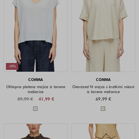
-30%
COMMA
COMMA
Ohlapna pletena majica iz lanene
Oversized fit srajca s kratkimi rokavi
mešanice
iz lanene mešanice
59,99 €
41,99 €
69,99 €
Barve na voljo
Barve na voljo