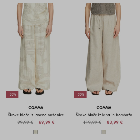
-30%
-30%
COMMA
COMMA
Široke hlače iz lanene mešanice
Široke hlače iz lana in bombaža
99,99 €
69,99 €
119,99 €
83,99 €
Barve na voljo
Barve na voljo