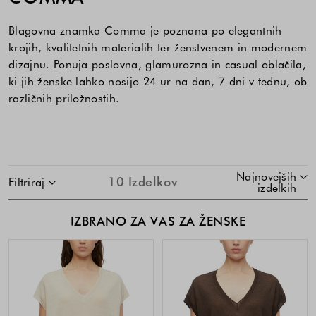
Blagovna znamka Comma je poznana po elegantnih
krojih, kvalitetnih materialih ter ženstvenem in modernem
dizajnu. Ponuja poslovna, glamurozna in casual oblačila,
ki jih ženske lahko nosijo 24 ur na dan, 7 dni v tednu, ob
različnih priložnostih.
SKOČI NA SEZNAM IZDELKOV
Najnovejših
10
Izdelkov
Filtriraj
izdelkih
IZBRANO ZA VAS ZA ŽENSKE