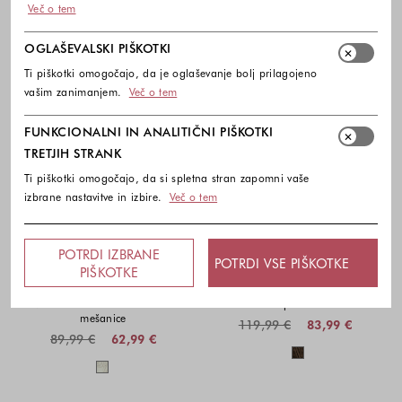
Več o tem
OGLAŠEVALSKI PIŠKOTKI
Ti piškotki omogočajo, da je oglaševanje bolj prilagojeno
vašim zanimanjem.
Več o tem
FUNKCIONALNI IN ANALITIČNI PIŠKOTKI
TRETJIH STRANK
Ti piškotki omogočajo, da si spletna stran zapomni vaše
izbrane nastavitve in izbire.
Več o tem
-30%
-30%
POTRDI IZBRANE
POTRDI VSE PIŠKOTKE
PIŠKOTKE
COMMA
COMMA
Zvončasto midi krilo iz lanene
Perforirane čipkaste široke hlače
mešanice
119,99 €
83,99 €
89,99 €
62,99 €
Barve na voljo
Barve na voljo