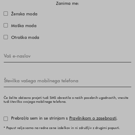
Zanima me:
Izberite eno ali več modnih kolekcij,
Ženska moda
Moška moda
Otroška moda
Če želite občasno prejeti tudi SMS obvestila o naših posebnih ugodnostih, vnesite
tudi številko svojega mobilnega telefona.
Prebral/a sem in se strinjam s
Pravilnikom o zasebnosti
.
* Popust velja samo na redne cene izdelkov in ni združljiv z drugimi popusti.