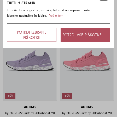
Barve na voljo
TRETJIH STRANK
Barve na voljo
Ti piškotki omogočajo, da si spletna stran zapomni vaše
izbrane nastavitve in izbire.
Več o tem
POTRDI IZBRANE
POTRDI VSE PIŠKOTKE
PIŠKOTKE
-50%
-50%
ADIDAS
ADIDAS
by Stella McCartney Ultraboost 20
by Stella McCartney Ultraboost 20
superge
superge