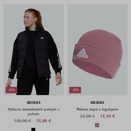
-50%
-50%
ADIDAS
ADIDAS
Helionic brezrokavnik polnjen s
Pletena kapa z logotipom
puhom
25,00 €
12,50 €
150,00 €
75,00 €
Barve na voljo
Barve na voljo