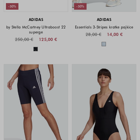
-50%
-50%
ADIDAS
ADIDAS
by Stella McCartney Ultraboost 22
Essentials 3-Stripes kratke pajkice
superge
28,00 €
14,00 €
250,00 €
125,00 €
Barve na voljo
Barve na voljo