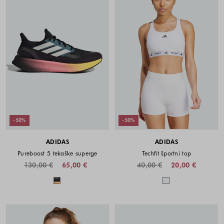
-50%
-50%
ADIDAS
ADIDAS
Pureboost 5 tekaške superge
Techfit športni top
130,00 €
65,00 €
40,00 €
20,00 €
Barve na voljo
Barve na voljo