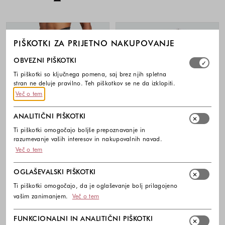
PIŠKOTKI ZA PRIJETNO NAKUPOVANJE
Izberite, katere skupine piškotkov dovolite. Obvezni piško
OBVEZNI PIŠKOTKI
Ti piškotki so ključnega pomena, saj brez njih spletna
stran ne deluje pravilno. Teh piškotkov se ne da izklopiti.
Več o tem
ANALITIČNI PIŠKOTKI
Ti piškotki omogočajo boljše prepoznavanje in
razumevanje vaših interesov in nakupovalnih navad.
Več o tem
-50%
-50%
OGLAŠEVALSKI PIŠKOTKI
Ti piškotki omogočajo, da je oglaševanje bolj prilagojeno
ADIDAS
ADIDAS
vašim zanimanjem.
Več o tem
Train Essentials kratke pajkice
Powerreact Training Medium-Support
športni top
35,00 €
17,50 €
FUNKCIONALNI IN ANALITIČNI PIŠKOTKI
38,00 €
19,00 €