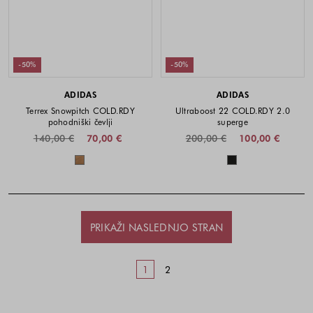
-50%
-50%
ADIDAS
ADIDAS
Terrex Snowpitch COLD.RDY
Ultraboost 22 COLD.RDY 2.0
pohodniški čevlji
superge
140,00 €
70,00 €
200,00 €
100,00 €
Barve na voljo
Barve na voljo
PRIKAŽI NASLEDNJO STRAN
1
2