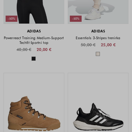
-50%
-50%
ADIDAS
ADIDAS
Powerreact Training Medium-Support
Essentials 3-Stripes trenirka
Techfit športni top
50,00 €
25,00 €
40,00 €
20,00 €
Barve na voljo
Barve na voljo