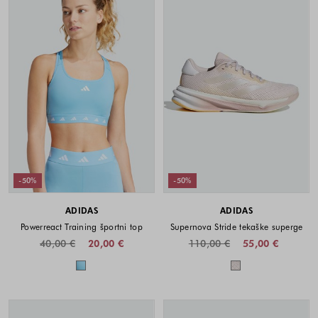
-50%
-50%
ADIDAS
ADIDAS
Powerreact Training športni top
Supernova Stride tekaške superge
40,00 €
20,00 €
110,00 €
55,00 €
Barve na voljo
Barve na voljo