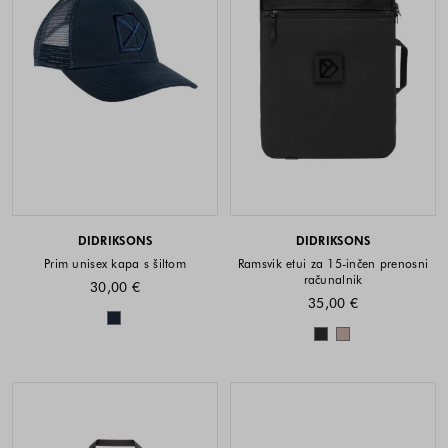
DIDRIKSONS
DIDRIKSONS
Prim unisex kapa s šiltom
Ramsvik etui za 15-inčen prenosni
računalnik
30,00 €
35,00 €
Barve na voljo
Barve na voljo