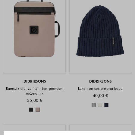
DIDRIKSONS
DIDRIKSONS
Ramsvik etui za 15-inčen prenosni
Laken unisex pletena kapa
računalnik
40,00 €
35,00 €
Barve na voljo
Barve na voljo