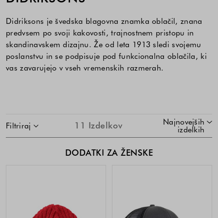
Didriksons je švedska blagovna znamka oblačil, znana
predvsem po svoji kakovosti, trajnostnem pristopu in
skandinavskem dizajnu. Že od leta 1913 sledi svojemu
poslanstvu in se podpisuje pod funkcionalna oblačila, ki
vas zavarujejo v vseh vremenskih razmerah.
SKOČI NA SEZNAM IZDELKOV
Najnovejših
11
Izdelkov
Filtriraj
izdelkih
DODATKI ZA ŽENSKE