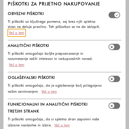
PIŠKOTKI ZA PRIJETNO NAKUPOVANJE
Izberite, katere skupine piškotkov dovolite. Obvezni piško
OBVEZNI PIŠKOTKI
Ti piškotki so ključnega pomena, saj brez njih spletna
stran ne deluje pravilno. Teh piškotkov se ne da izklopiti.
Več o tem
ANALITIČNI PIŠKOTKI
Ti piškotki omogočajo boljše prepoznavanje in
razumevanje vaših interesov in nakupovalnih navad.
Več o tem
OGLAŠEVALSKI PIŠKOTKI
Ti piškotki omogočajo, da je oglaševanje bolj prilagojeno
DIDRIKSONS
DIDRIKSONS
vašim zanimanjem.
Več o tem
Laken unisex pletena kapa
Unisex D kapa z ravnim šiltom
40,00 €
32,00 €
FUNKCIONALNI IN ANALITIČNI PIŠKOTKI
Barve na voljo
Barve na voljo
TRETJIH STRANK
Ti piškotki omogočajo, da si spletna stran zapomni vaše
izbrane nastavitve in izbire.
Več o tem