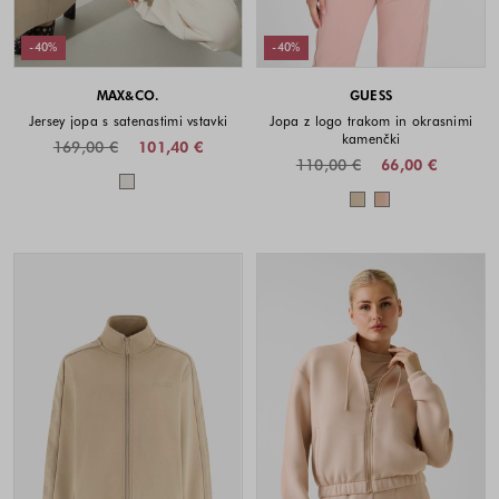
-40%
-40%
MAX&CO.
GUESS
Jersey jopa s satenastimi vstavki
Jopa z logo trakom in okrasnimi
kamenčki
169,00 €
101,40 €
110,00 €
66,00 €
Barve na voljo
Barve na voljo