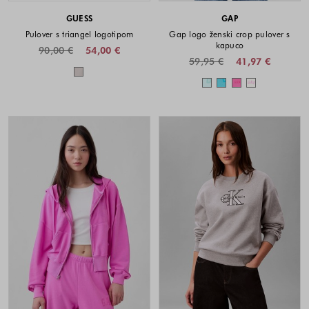
GUESS
GAP
Pulover s triangel logotipom
Gap logo ženski crop pulover s
kapuco
90,00 €
54,00 €
59,95 €
41,97 €
Barve na voljo
Barve na voljo