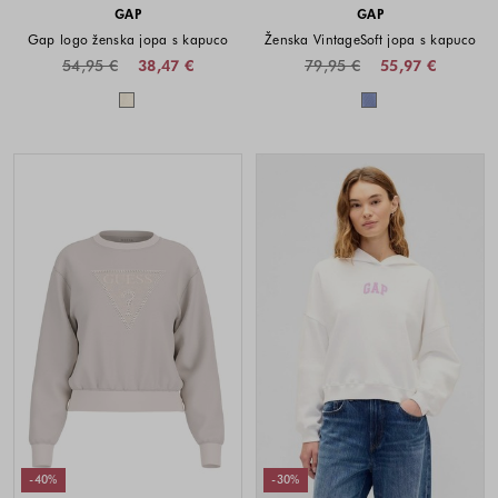
GAP
GAP
Gap logo ženska jopa s kapuco
Ženska VintageSoft jopa s kapuco
54,95 €
38,47 €
79,95 €
55,97 €
Barve na voljo
Barve na voljo
-40%
-30%