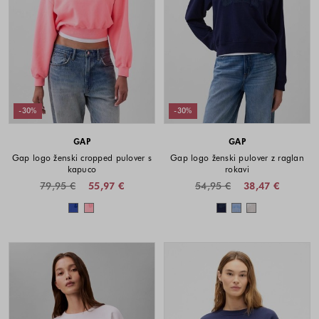
-30%
-30%
GAP
GAP
Gap logo ženski cropped pulover s
Gap logo ženski pulover z raglan
kapuco
rokavi
79,95 €
55,97 €
54,95 €
38,47 €
Barve na voljo
Barve na voljo