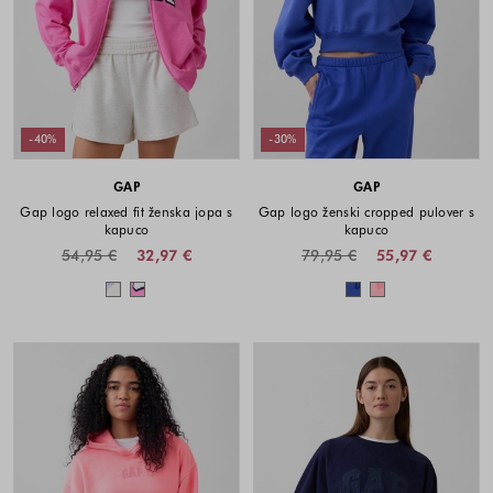
-40%
-30%
GAP
GAP
Gap logo relaxed fit ženska jopa s
Gap logo ženski cropped pulover s
kapuco
kapuco
54,95 €
32,97 €
79,95 €
55,97 €
Barve na voljo
Barve na voljo