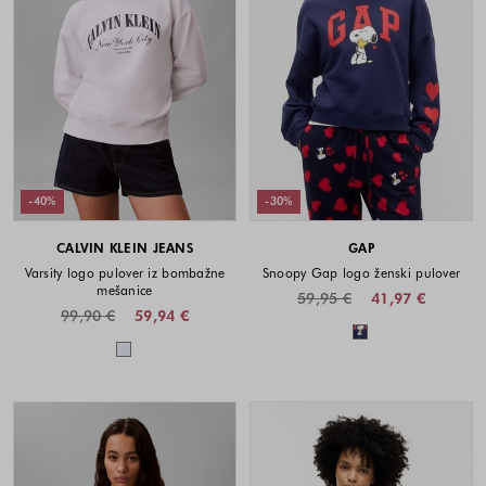
-40%
-30%
CALVIN KLEIN JEANS
GAP
Varsity logo pulover iz bombažne
Snoopy Gap logo ženski pulover
mešanice
59,95 €
41,97 €
99,90 €
59,94 €
Barve na voljo
Barve na voljo