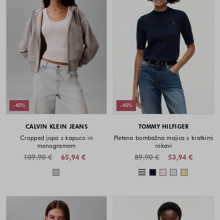
-40%
-40%
CALVIN KLEIN JEANS
TOMMY HILFIGER
Cropped jopa s kapuco in
Pletena bombažna majica s kratkimi
monogramom
rokavi
109,90 €
65,94 €
89,90 €
53,94 €
Barve na voljo
Barve na voljo