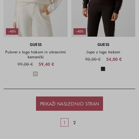
-40%
-40%
GUESS
GUESS
Pulover z logo trakom in okrasnimi
Jopa z logo trakom
kamenčki
90,00 €
54,00 €
99,00 €
59,40 €
Barve na voljo
Barve na voljo
PRIKAŽI NASLEDNJO STRAN
1
2