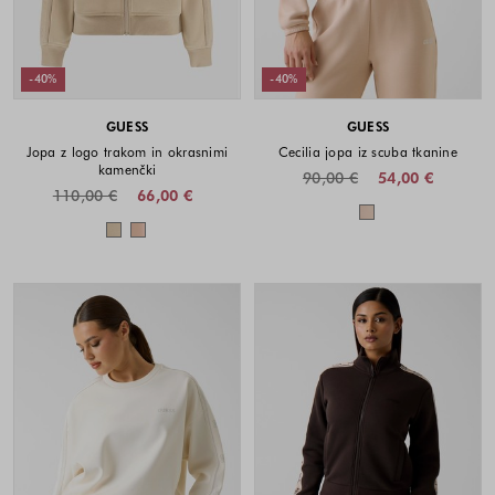
-40%
-40%
GUESS
GUESS
Jopa z logo trakom in okrasnimi
Cecilia jopa iz scuba tkanine
kamenčki
90,00 €
54,00 €
110,00 €
66,00 €
Barve na voljo
Barve na voljo