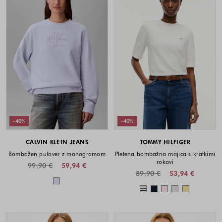
-40%
-40%
CALVIN KLEIN JEANS
TOMMY HILFIGER
Bombažen pulover z monogramom
Pletena bombažna majica s kratkimi
rokavi
99,90 €
59,94 €
89,90 €
53,94 €
Barve na voljo
Barve na voljo