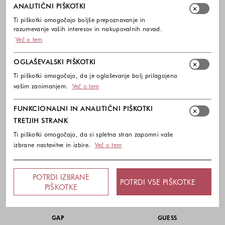
ANALITIČNI PIŠKOTKI
179,00 €
107,40 €
54,95 €
32,97 €
Ti piškotki omogočajo boljše prepoznavanje in
Barve na voljo
Barve na voljo
razumevanje vaših interesov in nakupovalnih navad.
Več o tem
OGLAŠEVALSKI PIŠKOTKI
Ti piškotki omogočajo, da je oglaševanje bolj prilagojeno
vašim zanimanjem.
Več o tem
FUNKCIONALNI IN ANALITIČNI PIŠKOTKI
TRETJIH STRANK
Ti piškotki omogočajo, da si spletna stran zapomni vaše
izbrane nastavitve in izbire.
Več o tem
POTRDI IZBRANE
POTRDI VSE PIŠKOTKE
PIŠKOTKE
-30%
-40%
GAP
GUESS