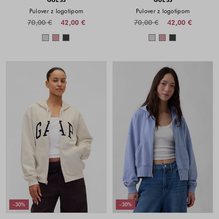
Pulover z logotipom
Pulover z logotipom
70,00 €
42,00 €
70,00 €
42,00 €
Barve na voljo
Barve na voljo
-30%
-30%