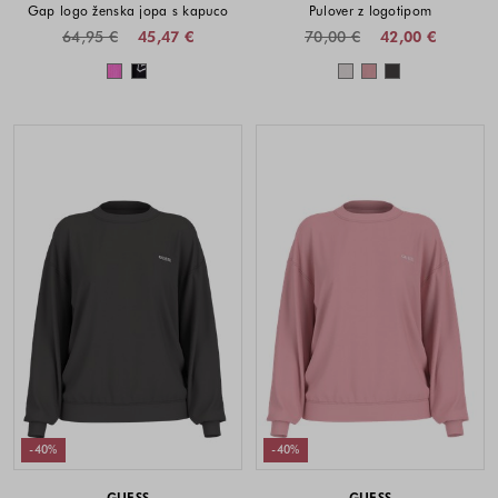
Gap logo ženska jopa s kapuco
Pulover z logotipom
64,95 €
45,47 €
70,00 €
42,00 €
Barve na voljo
Barve na voljo
-40%
-40%
GUESS
GUESS