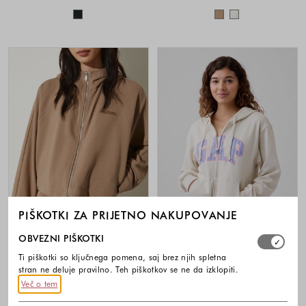
Barve na voljo
Barve na voljo
PIŠKOTKI ZA PRIJETNO NAKUPOVANJE
Izberite, katere skupine piškotkov dovolite. Obvezni piško
OBVEZNI PIŠKOTKI
-40%
-40%
Ti piškotki so ključnega pomena, saj brez njih spletna
stran ne deluje pravilno. Teh piškotkov se ne da izklopiti.
MAX&CO.
GAP
Več o tem
Oversized fit bombažna jopa s
Gap logo relaxed fit ženska jopa s
kapuco in kontrastnim vstavkom
kapuco