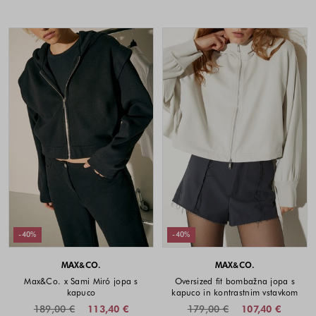
-40%
-40%
MAX&CO.
MAX&CO.
Max&Co. x Sami Miró jopa s
Oversized fit bombažna jopa s
kapuco
kapuco in kontrastnim vstavkom
189,00 €
113,40 €
179,00 €
107,40 €