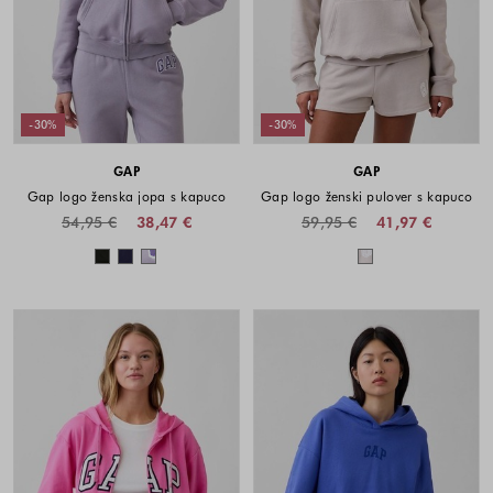
-30%
-30%
GAP
GAP
Gap logo ženska jopa s kapuco
Gap logo ženski pulover s kapuco
54,95 €
38,47 €
59,95 €
41,97 €
Barve na voljo
Barve na voljo