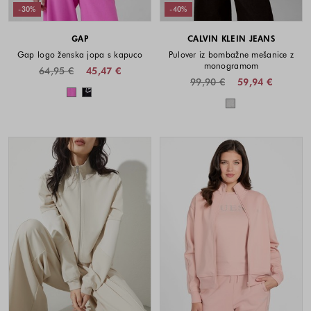
-30%
-40%
GAP
CALVIN KLEIN JEANS
Gap logo ženska jopa s kapuco
Pulover iz bombažne mešanice z
monogramom
64,95 €
45,47 €
99,90 €
59,94 €
Barve na voljo
Barve na voljo