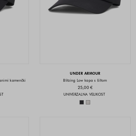
UNDER ARMOUR
asnimi kamenčki
Blitzing Low kapa s šiltom
25,00 €
i na voljo
Velikosti na voljo
ST
UNIVERZALNA VELIKOST
a voljo
Barve na voljo