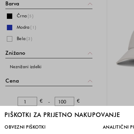
Barva
Črna
(
)
5
Modra
(
)
1
Bela
(
)
3
Znižano
Neznižani izdelki
Cena
Spodnja meja
Zgornja meja
€
€
-
PIŠKOTKI ZA PRIJETNO NAKUPOVANJE
Izberite, katere skupine piškotkov dovolite. Obvezni piškotk
OBVEZNI PIŠKOTKI
ANALITIČNI P
Bl