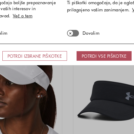
gočajo boljše prepoznavanje
Ti piškotki omogočajo, da je ogla
25,00 €
23,00 €
vaših interesov in
prilagojeno vašim zanimanjem.
Velikosti na voljo
Velikost
NIVERZALNA VELIKOST
UNIVERZALNA VELIKO
navad.
Več o tem
Barve na voljo
Barve n
olim
Dovolim
POTRDI IZBRANE PIŠKOTKE
POTRDI VSE PIŠKOTKE