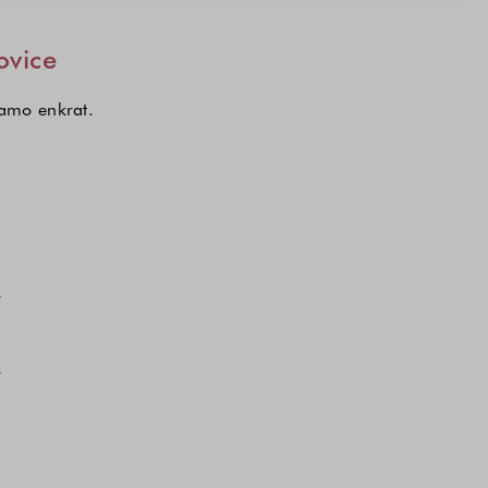
ovice
samo enkrat.
kcij, o katerih želite prejemati novice.
a