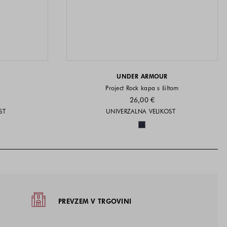
UNDER ARMOUR
Project Rock kapa s šiltom
26,00 €
i na voljo
Velikosti na voljo
ST
UNIVERZALNA VELIKOST
a voljo
Barve na voljo
žja
PREVZEM V TRGOVINI