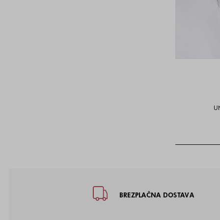
U
Noga strani - hitre povezave, kon
BREZPLAČNA DOSTAVA