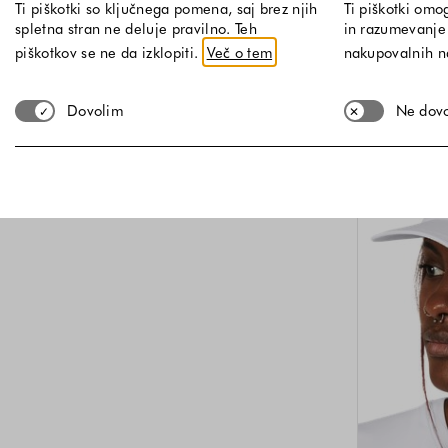
Ti piškotki so ključnega pomena, saj brez njih
Ti piškotki omo
spletna stran ne deluje pravilno. Teh
in razumevanje 
U
piškotkov se ne da izklopiti.
Več o tem
nakupovalnih 
Dovolim
Ne dov