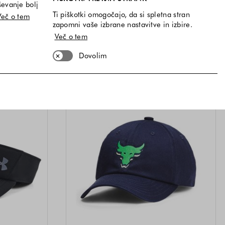
ševanje bolj
30,00 €
Ti piškotki omogočajo, da si spletna stran
Več o tem
i na voljo
Velikosti na voljo
ST
UNIVERZALNA VELIKOST
zapomni vaše izbrane nastavitve in izbire.
a voljo
Barve na voljo
Več o tem
Dovolim