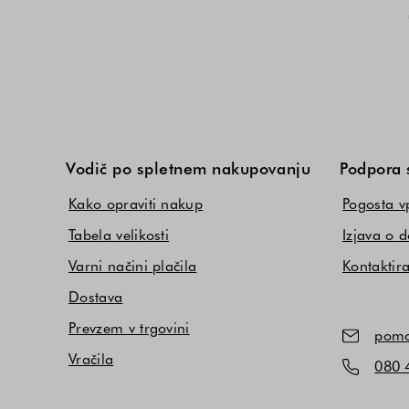
Vodič po spletnem nakupovanju
Podpora 
Kako opraviti nakup
Pogosta v
Tabela velikosti
Izjava o d
Varni načini plačila
Kontaktira
Dostava
Prevzem v trgovini
pomo
Vračila
080 