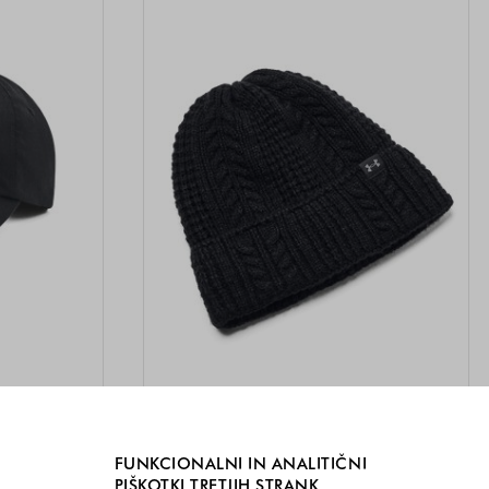
UNDER ARMOUR
FUNKCIONALNI IN ANALITIČNI
PIŠKOTKI TRETJIH STRANK
om
Halftime teksturirano pletena kapa