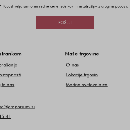
* Popust velja samo na redne cene izdelkov in ni združljiv z drugimi popusti.
POŠLJI
strankam
Naše trgovine
prašanja
O nas
ostopnosti
Lokacije trgovin
jte nas
Modna svetovalnica
c@emporium.si
45 41