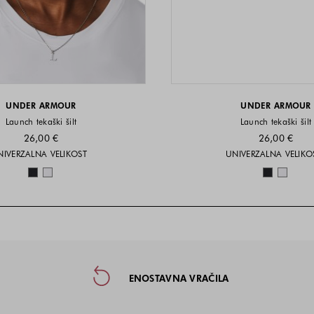
UNDER ARMOUR
UNDER ARMOUR
Launch tekaški šilt
Launch tekaški šilt
26,00 €
26,00 €
Velikosti na voljo
Velikost
NIVERZALNA VELIKOST
UNIVERZALNA VELIKO
Barve na voljo
Barve n
taktne informacije in socialna omre
ENOSTAVNA VRAČILA