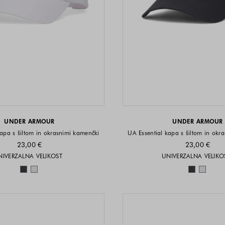
UNDER ARMOUR
UNDER ARMOUR
kapa s šiltom in okrasnimi kamenčki
UA Essential kapa s šiltom in okr
23,00 €
23,00 €
Velikosti na voljo
Velikost
NIVERZALNA VELIKOST
UNIVERZALNA VELIKO
Barve na voljo
Barve n