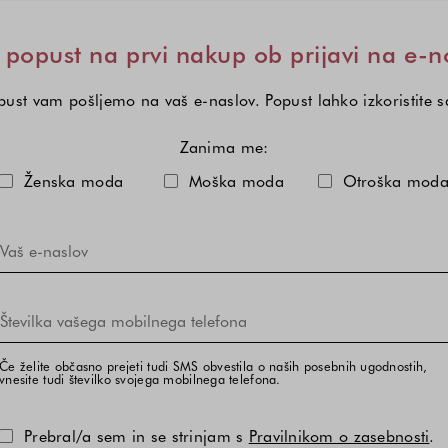
popust na prvi nakup ob prijavi na e-n
ust vam pošljemo na vaš e-naslov. Popust lahko izkoristite 
Zanima me:
Izberite eno ali več modnih kole
Ženska moda
Moška moda
Otroška mod
Če želite občasno prejeti tudi SMS obvestila o naših posebnih ugodnostih,
vnesite tudi številko svojega mobilnega telefona.
Prebral/a sem in se strinjam s
Pravilnikom o zasebnosti
.