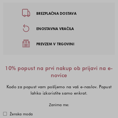
Noga strani - hitre povezave, kont
BREZPLAČNA DOSTAVA
ENOSTAVNA VRAČILA
PREVZEM V TRGOVINI
10% popust na prvi nakup ob prijavi na e-
novice
Kodo za popust vam pošljemo na vaš e-naslov. Popust
lahko izkoristite samo enkrat.
Zanima me:
Izberite eno ali več modnih kolekcij,
Ženska moda