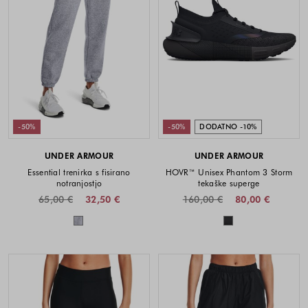
-50%
-50%
DODATNO -10%
UNDER ARMOUR
UNDER ARMOUR
Essential trenirka s fisirano
HOVR™ Unisex Phantom 3 Storm
notranjostjo
tekaške superge
65,00 €
32,50 €
160,00 €
80,00 €
Barve na voljo
Barve na voljo