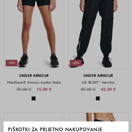
-50%
-50%
UNDER ARMOUR
UNDER ARMOUR
HeatGear® Armour kratke hlače
UA RUSH™ trenirka
30,00 €
15,00 €
85,00 €
42,50 €
Barve na voljo
Barve na voljo
PIŠKOTKI ZA PRIJETNO NAKUPOVANJE