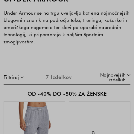
Under Armour se na trgu uveljavlja kot ena najmočnejših
blagovnih znamk na področju teka, treninga, košarke in
ameriškega nogometa ter slovi po uporabi naprednih
tehnologij, ki pripomorejo k boljšim športnim
zmogljivostim.
SKOČI NA SEZNAM IZDELKOV
Najnovejših
7
Izdelkov
Filtriraj
izdelkih
OD -40% DO -50% ZA ŽENSKE