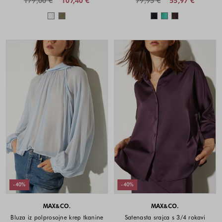
179,00 €
107,40 €
79,95 €
55,97 €
Barve na voljo
Barve na voljo
-40%
-40%
MAX&CO.
MAX&CO.
Bluza iz polprosojne krep tkanine
Satenasta srajca s 3/4 rokavi