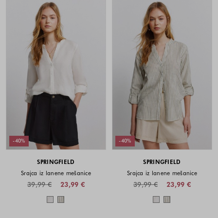
-40%
-40%
SPRINGFIELD
SPRINGFIELD
Srajca iz lanene mešanice
Srajca iz lanene mešanice
39,99 €
23,99 €
39,99 €
23,99 €
Barve na voljo
Barve na voljo