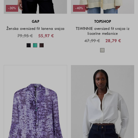
-30%
-40%
GAP
TOPSHOP
Ženska oversized fit lanena srajca
TSWINNIE oversized fit srajca iz
liocelne mešanice
79,95 €
55,97 €
47,99 €
28,79 €
Barve na voljo
Barve na voljo