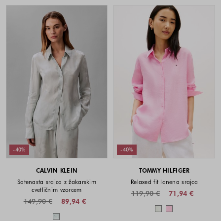
-40%
-40%
CALVIN KLEIN
TOMMY HILFIGER
Satenasta srajca z žakarskim
Relaxed fit lanena srajca
cvetličnim vzorcem
119,90 €
71,94 €
149,90 €
89,94 €
Barve na voljo
Barve na voljo