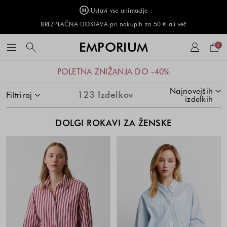
Ustavi vse animacije
BREZPLAČNA DOSTAVA pri nakupih za 50 € ali več
Naku
EMPORIUM
0
košar
Zelena
Modra
Modra
Črna
Črna
Bela
Roza
Roza
Bela
Oranžna
Bela
Roza
Bela
Bela
Siva
Večbarvna
Večbarvna
Zelena
Modra
Modra
Zelena
Zelena
Škrlatna
Večbarvna
Modra
Modra
Zelena
Večbarvna
Modra
Rdeča
Roza
Roza
Rjava
Rjava
Modra
Črna
Bela
Zelena
Zelena
Bela
Oranžna
Modra
Modra
Bela
Modra
Bela
Zelena
Večbarvna
Modra
Modra
Zelena
Škrlatna
Bela
Bela
Večbarvna
Roza
Roza
Zelena
Večbarvna
Bež
Bež
Modra
Roza
Rjava
Seznam
Cena
Cena
Cena
Cena
Cena
Cena
Cena
Cena
Cena
Cena
Cena
Cena
Cena
Cena
Cena
Cena
Cena
Cena
Cena
Cena
Cena
Cena
Cena
Cena
Cena
Cena
Cena
Cena
Cena
Cena
Cena
Cena
Cena
Cena
Cena
Cena
Cena
Cena
Cena
Cena
Cena
Cena
Cena
Cena
Cena
Cena
Cena
Cena
Cena
Cena
Cena
Cena
Cena
Cena
Cena
Cena
Cena
Cena
Cena
Cena
Cena
Cena
Cena
Cena
Cena
Cena
Cena
Cena
Cena
Cena
Cena
Cena
POLETNA ZNIŽANJA DO -40%
-
-
-
-
-
-
-
-
-
-
-
-
-
-
-
-
-
-
-
-
-
-
-
-
-
-
-
-
-
-
-
-
-
-
-
-
-
-
-
-
-
-
-
-
-
-
-
-
-
-
-
-
-
-
-
-
-
-
-
-
-
-
-
-
izdelkov
izdelka
izdelka
izdelka
izdelka
izdelka
izdelka
izdelka
izdelka
izdelka
izdelka
izdelka
izdelka
izdelka
izdelka
izdelka
izdelka
izdelka
izdelka
izdelka
izdelka
izdelka
izdelka
izdelka
izdelka
izdelka
izdelka
izdelka
izdelka
izdelka
izdelka
izdelka
izdelka
izdelka
izdelka
izdelka
izdelka
izdelka
izdelka
izdelka
izdelka
izdelka
izdelka
izdelka
izdelka
izdelka
izdelka
izdelka
izdelka
izdelka
izdelka
izdelka
izdelka
izdelka
izdelka
izdelka
izdelka
izdelka
izdelka
izdelka
izdelka
izdelka
izdelka
izdelka
izdelka
izdelka
izdelka
izdelka
izdelka
izdelka
izdelka
izdelka
izdelka
Green
Navy
Navy
Black
Black
White
Chalk
Chalk
White
Peach
Optical
Pink
Snow
Snow
Dove
Multi
White
Light
Light
Blue
Bright
Bright
Purple
Multi
Chalk
Chalk
Green
Multi
Blue
The
Hot
Hot
Terra
Terra
Navy
Black
White
Light
Light
White
Peach
Blue
Blue
Optical
Blue
Snow
Lime
Green
Blue
Blue
Bright
Purple
Birch
White
Multi
Pink
Pink
Green
Multi
Flax
Flax
Blue
Hot
Terra
SKOČI NA SEZNAM IZDELKOV
Najnovejših
je
je
je
je
je
je
je
je
je
je
je
je
je
je
je
je
je
je
je
je
je
je
je
je
je
je
je
je
je
je
je
je
je
je
je
je
je
je
je
je
je
je
je
je
je
je
je
je
je
je
je
je
je
je
je
je
je
je
je
je
je
je
je
je
je
je
je
je
je
je
je
je
Stripe
Blazer
Blazer
Stp
Stp
White
White
White
White
Grey
/
Green
Blue
/
Meadow
Meadow
Stp
Stp
Big
Pink
Pink
Brown
Brown
Blazer
Green
Green
Chambray
Chambray
White
White
Green
/
/
Meadow
Linen
Linen
Pink
Brown
123
Izdelkov
Filtriraj
izdelkih
Ecru
Ecru
Stripe
Blue
White
Green
Green
Ecru
Ecru
Shirt:211Rdwts
Black
White
Green
Beige
Beige
odvisna
odvisna
odvisna
odvisna
odvisna
odvisna
odvisna
odvisna
odvisna
odvisna
odvisna
odvisna
odvisna
odvisna
odvisna
odvisna
odvisna
odvisna
odvisna
odvisna
odvisna
odvisna
odvisna
odvisna
odvisna
odvisna
odvisna
odvisna
odvisna
odvisna
odvisna
odvisna
odvisna
odvisna
odvisna
odvisna
odvisna
odvisna
odvisna
odvisna
odvisna
odvisna
odvisna
odvisna
odvisna
odvisna
odvisna
odvisna
odvisna
odvisna
odvisna
odvisna
odvisna
odvisna
odvisna
odvisna
odvisna
odvisna
odvisna
odvisna
odvisna
odvisna
odvisna
odvisna
odvisna
odvisna
odvisna
odvisna
odvisna
odvisna
odvisna
odvisna
Fireworks
Fireworks
Blue
Blue
od
od
od
od
od
od
od
od
od
od
od
od
od
od
od
od
od
od
od
od
od
od
od
od
od
od
od
od
od
od
od
od
od
od
od
od
od
od
od
od
od
od
od
od
od
od
od
od
od
od
od
od
od
od
od
od
od
od
od
od
od
od
od
od
od
od
od
od
od
od
od
od
Orbit
Orbit
DOLGI ROKAVI ZA ŽENSKE
kombinacije
kombinacije
kombinacije
kombinacije
kombinacije
kombinacije
kombinacije
kombinacije
kombinacije
kombinacije
kombinacije
kombinacije
kombinacije
kombinacije
kombinacije
kombinacije
kombinacije
kombinacije
kombinacije
kombinacije
kombinacije
kombinacije
kombinacije
kombinacije
kombinacije
kombinacije
kombinacije
kombinacije
kombinacije
kombinacije
kombinacije
kombinacije
kombinacije
kombinacije
kombinacije
kombinacije
kombinacije
kombinacije
kombinacije
kombinacije
kombinacije
kombinacije
kombinacije
kombinacije
kombinacije
kombinacije
kombinacije
kombinacije
kombinacije
kombinacije
kombinacije
kombinacije
kombinacije
kombinacije
kombinacije
kombinacije
kombinacije
kombinacije
kombinacije
kombinacije
kombinacije
kombinacije
kombinacije
kombinacije
kombinacije
kombinacije
kombinacije
kombinacije
kombinacije
kombinacije
kombinacije
kombinacije
barve
barve
barve
barve
barve
barve
barve
barve
barve
barve
barve
barve
barve
barve
barve
barve
barve
barve
barve
barve
barve
barve
barve
barve
barve
barve
barve
barve
barve
barve
barve
barve
barve
barve
barve
barve
barve
barve
barve
barve
barve
barve
barve
barve
barve
barve
barve
barve
barve
barve
barve
barve
barve
barve
barve
barve
barve
barve
barve
barve
barve
barve
barve
barve
barve
barve
barve
barve
barve
barve
barve
barve
in
in
in
in
in
in
in
in
in
in
in
in
in
in
in
in
in
in
in
in
in
in
in
in
in
in
in
in
in
in
in
in
in
in
in
in
in
in
in
in
in
in
in
in
in
in
in
in
in
in
in
in
in
in
in
in
in
in
in
in
in
in
in
in
in
in
in
in
in
in
in
in
velikosti
velikosti
velikosti
velikosti
velikosti
velikosti
velikosti
velikosti
velikosti
velikosti
velikosti
velikosti
velikosti
velikosti
velikosti
velikosti
velikosti
velikosti
velikosti
velikosti
velikosti
velikosti
velikosti
velikosti
velikosti
velikosti
velikosti
velikosti
velikosti
velikosti
velikosti
velikosti
velikosti
velikosti
velikosti
velikosti
velikosti
velikosti
velikosti
velikosti
velikosti
velikosti
velikosti
velikosti
velikosti
velikosti
velikosti
velikosti
velikosti
velikosti
velikosti
velikosti
velikosti
velikosti
velikosti
velikosti
velikosti
velikosti
velikosti
velikosti
velikosti
velikosti
velikosti
velikosti
velikosti
velikosti
velikosti
velikosti
velikosti
velikosti
velikosti
velikosti