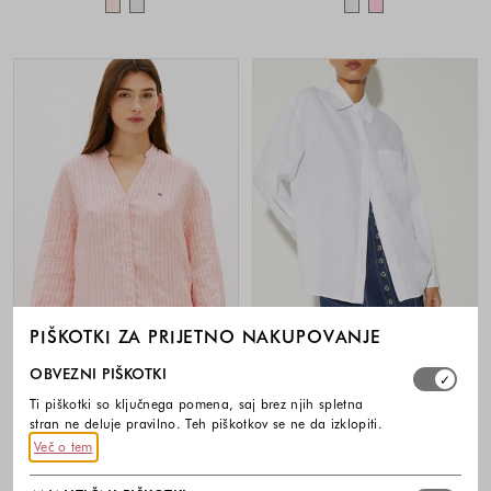
Barve na voljo
Barve na voljo
PIŠKOTKI ZA PRIJETNO NAKUPOVANJE
Izberite, katere skupine piškotkov dovolite. Obvezni piško
OBVEZNI PIŠKOTKI
-40%
-40%
Ti piškotki so ključnega pomena, saj brez njih spletna
stran ne deluje pravilno. Teh piškotkov se ne da izklopiti.
TOMMY HILFIGER
MAX&CO.
Več o tem
Relaxed fit črtasta lanena srajca
Relaxed fit lanena srajca
119,90 €
71,94 €
179,00 €
107,40 €