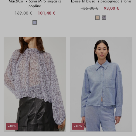
Max&Co. x Sami Miró srajca iz
Loose fit bluza iz prosojnega šifona
poplina
155,00 €
93,00 €
169,00 €
101,40 €
Barve na voljo
Barve na voljo
-40%
-40%