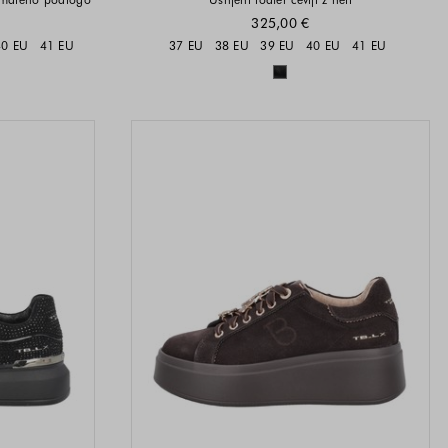
325,00 €
i na voljo
Velikosti na voljo
40 EU
41 EU
37 EU
38 EU
39 EU
40 EU
41 EU
a voljo
Barve na voljo