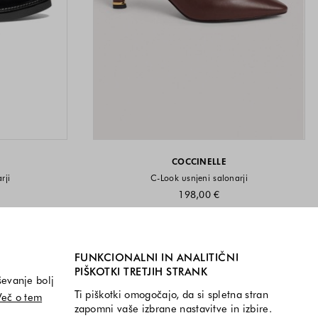
COCCINELLE
rji
C-Look usnjeni salonarji
198,00 €
i na voljo
Velikosti na voljo
40 EU
41 EU
36 EU
37 EU
38 EU
39 EU
40 EU
41 EU
Barve na voljo
a voljo
FUNKCIONALNI IN ANALITIČNI
PIŠKOTKI TRETJIH STRANK
ševanje bolj
Ti piškotki omogočajo, da si spletna stran
Več o tem
zapomni vaše izbrane nastavitve in izbire.