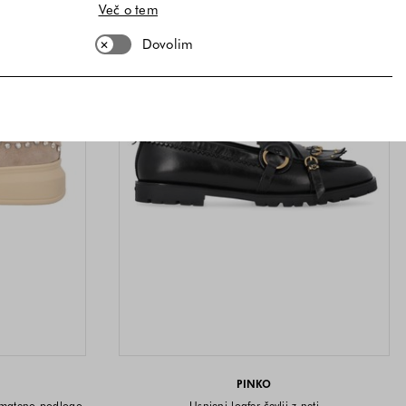
Več o tem
Dovolim
PINKO
osmateno podlogo
Usnjeni loafer čevlji z neti