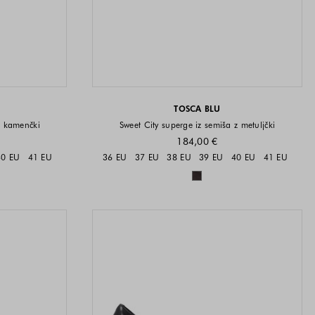
TOSCA BLU
i kamenčki
Sweet City superge iz semiša z metuljčki
184,00 €
i na voljo
Velikosti na voljo
40 EU
41 EU
36 EU
37 EU
38 EU
39 EU
40 EU
41 EU
a voljo
Barve na voljo