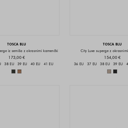
TOSCA BLU
TOSCA BLU
perge iz semiša z okrasnimi kamenčki
City Luxe superge z okrasnim
173,00 €
154,00 €
Velikosti na voljo
Velikost
U
38 EU
39 EU
40 EU
41 EU
36 EU
37 EU
38 EU
39 EU
Barve na voljo
Barve n