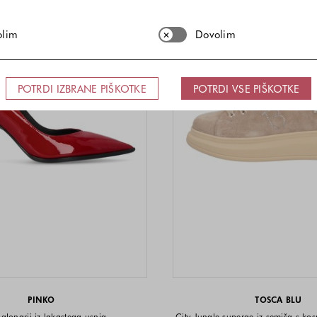
olim
Dovolim
POTRDI IZBRANE PIŠKOTKE
POTRDI VSE PIŠKOTKE
PINKO
TOSCA BLU
salonarji iz lakastega usnja
City Jungle superge iz semiša s k