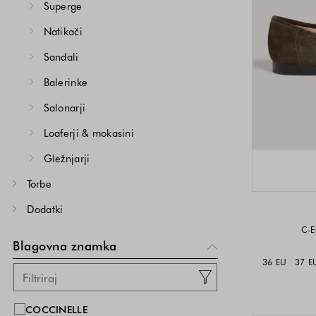
Superge
Natikači
Sandali
Balerinke
Salonarji
Loaferji & mokasini
Gležnjarji
Torbe
Dodatki
C-E
Blagovna znamka
36 EU
37 E
COCCINELLE