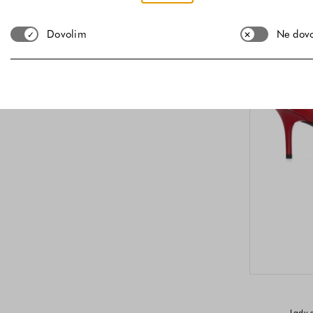
Dovolim
Ne dov
Lady 