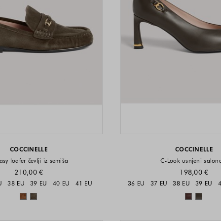
COCCINELLE
COCCINELLE
asy loafer čevlji iz semiša
C-Look usnjeni salona
210,00 €
198,00 €
Velikosti na voljo
Velikost
U
38 EU
39 EU
40 EU
41 EU
36 EU
37 EU
38 EU
39 EU
Barve na voljo
Barve n