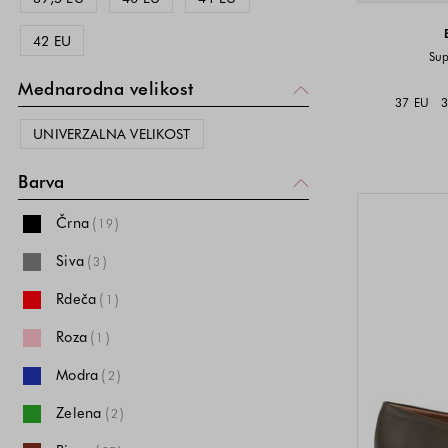
42 EU
Sup
Mednarodna velikost
37 EU
3
UNIVERZALNA VELIKOST
Barva
Črna
(
)
19
Siva
(
)
3
Rdeča
(
)
1
Roza
(
)
1
Modra
(
)
2
Zelena
(
)
2