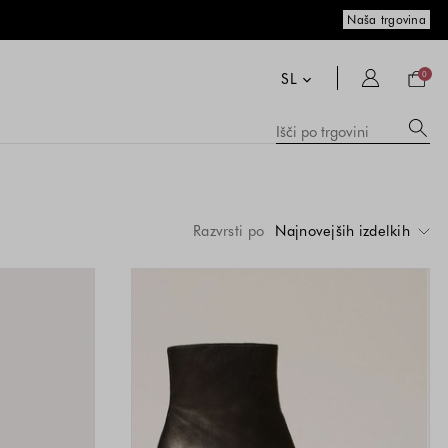
Naša trgovina
Nakup
košari
SL
0
Me
Išči
po
pr
trgovi
vs
a
Rjava
Rjava
Rjava
Bela
Črna
Črna
Črna
Rjava
Črna
Črna
Rjava
Roza
Siva
Zelena
Črna
Črna
Cena
Cena
Cena
Cena
Cena
Cena
Cena
Cena
Cena
Cena
Cena
Cena
Cena
Cena
Cena
Cena
Cena
Cena
Cena
Cena
Cena
Cena
Cena
Cena
-
-
-
-
-
-
-
-
-
-
-
-
-
-
-
-
me
izdelka
izdelka
izdelka
izdelka
izdelka
izdelka
izdelka
izdelka
izdelka
izdelka
izdelka
izdelka
izdelka
izdelka
izdelka
izdelka
izdelka
izdelka
izdelka
izdelka
izdelka
izdelka
izdelka
izdelka
n
Brown
Brown
T.Moro
White
Black
Black
Black
Dark
Black
Black
Brown
Pink
Fango
Green
Black
Black
in
je
je
je
je
je
je
je
je
je
je
je
je
je
je
je
je
je
je
je
je
je
je
je
je
/
/
Brown
/
/
/
Razvrsti po
Najnovejših izdelkih
zg
Beige
Brown
Fango
White
Tan
odvisna
odvisna
odvisna
odvisna
odvisna
odvisna
odvisna
odvisna
odvisna
odvisna
odvisna
odvisna
odvisna
odvisna
odvisna
odvisna
odvisna
odvisna
odvisna
odvisna
odvisna
odvisna
odvisna
odvisna
is
od
od
od
od
od
od
od
od
od
od
od
od
od
od
od
od
od
od
od
od
od
od
od
od
kombinacije
kombinacije
kombinacije
kombinacije
kombinacije
kombinacije
kombinacije
kombinacije
kombinacije
kombinacije
kombinacije
kombinacije
kombinacije
kombinacije
kombinacije
kombinacije
kombinacije
kombinacije
kombinacije
kombinacije
kombinacije
kombinacije
kombinacije
kombinacije
barve
barve
barve
barve
barve
barve
barve
barve
barve
barve
barve
barve
barve
barve
barve
barve
barve
barve
barve
barve
barve
barve
barve
barve
in
in
in
in
in
in
in
in
in
in
in
in
in
in
in
in
in
in
in
in
in
in
in
in
velikosti
velikosti
velikosti
velikosti
velikosti
velikosti
velikosti
velikosti
velikosti
velikosti
velikosti
velikosti
velikosti
velikosti
velikosti
velikosti
velikosti
velikosti
velikosti
velikosti
velikosti
velikosti
velikosti
velikosti