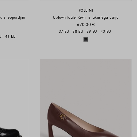
POLLINI
ja z leopardjim
Uptown loafer čevlji iz lakastega usnja
670,00 €
Velikosti na voljo
37 EU
38 EU
39 EU
40 EU
i na voljo
U
41 EU
Barve na voljo
a voljo