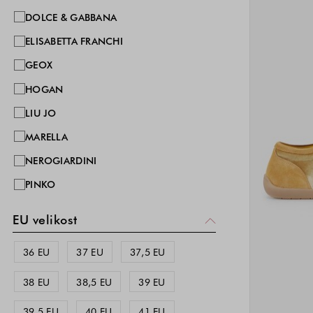
DOLCE & GABBANA
ELISABETTA FRANCHI
GEOX
HOGAN
LIU JO
MARELLA
NEROGIARDINI
PINKO
POLLINI
EU velikost
TOSCA BLU
36 EU
37 EU
37,5 EU
TWINSET
38 EU
38,5 EU
39 EU
39,5 EU
40 EU
41 EU