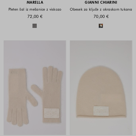
MARELLA
GIANNI CHIARINI
Pleten šal iz mešanice z viskozo
Obesek za ključe z okraskom tukana
72,00 €
70,00 €
Barve na voljo
Barve na voljo