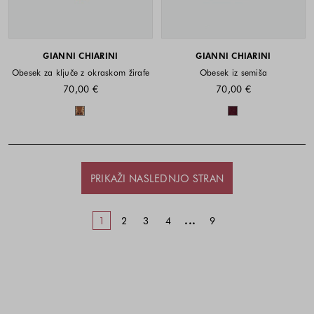
GIANNI CHIARINI
GIANNI CHIARINI
Obesek za ključe z okraskom žirafe
Obesek iz semiša
70,00 €
70,00 €
Barve na voljo
Barve na voljo
PRIKAŽI NASLEDNJO STRAN
...
1
2
3
4
9