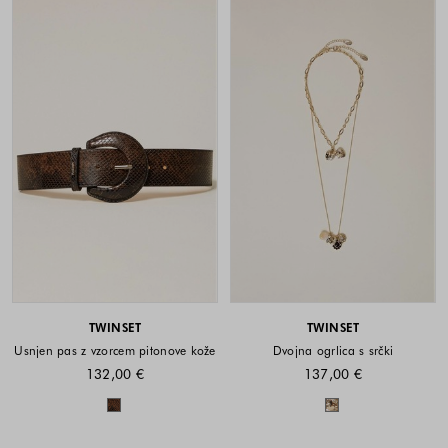
TWINSET
TWINSET
Usnjen pas z vzorcem pitonove kože
Dvojna ogrlica s srčki
132,00 €
137,00 €
Barve na voljo
Barve na voljo