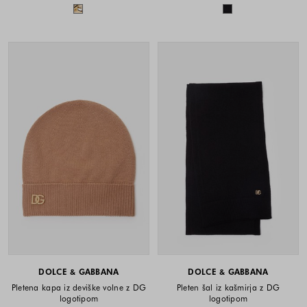
Barve na voljo
Barve na voljo
DOLCE & GABBANA
DOLCE & GABBANA
Pletena kapa iz deviške volne z DG
Pleten šal iz kašmirja z DG
logotipom
logotipom