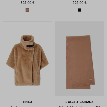
395,00 €
595,00 €
Barve na voljo
Barve na voljo
PINKO
DOLCE & GABBANA