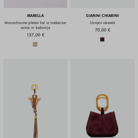
MARELLA
GIANNI CHIARINI
Monochrome pleten šal iz mešanice
Usnjen obesek
volne in kašmirja
70,00 €
157,00 €
Barve na voljo
Barve na voljo