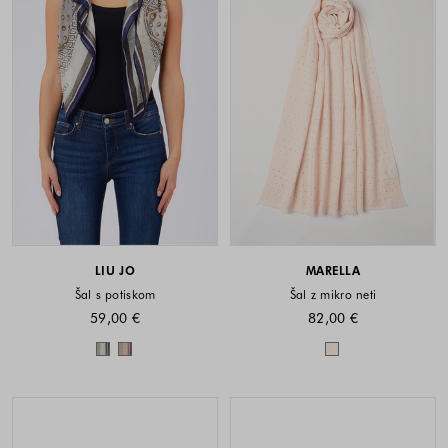
LIU JO
MARELLA
Šal s potiskom
Šal z mikro neti
59,00 €
82,00 €
Barve na voljo
Barve na voljo