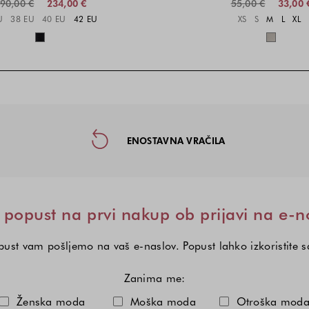
90,00 €
234,00 €
55,00 €
33,00 
Velikosti na voljo
Velikost
U
38 EU
40 EU
42 EU
XS
S
M
L
XL
Barve na voljo
Barve n
taktne informacije in socialna omre
ENOSTAVNA VRAČILA
popust na prvi nakup ob prijavi na e-n
ust vam pošljemo na vaš e-naslov. Popust lahko izkoristite 
Zanima me:
Izberite eno ali več modnih kole
Ženska moda
Moška moda
Otroška mod