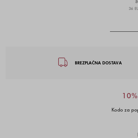
3
36 E
Noga strani - hitre povezave, kon
BREZPLAČNA DOSTAVA
10% 
Kodo za pop