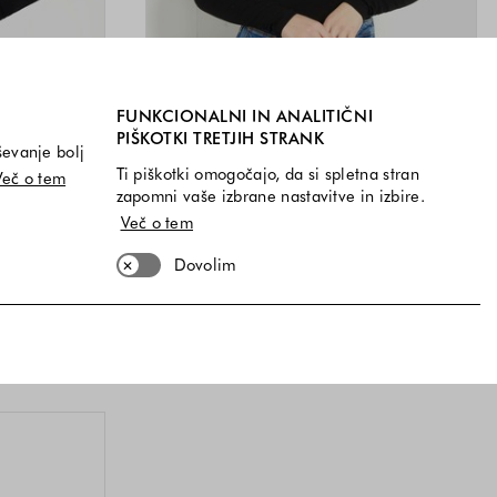
FUNKCIONALNI IN ANALITIČNI
PIŠKOTKI TRETJIH STRANK
ševanje bolj
Ti piškotki omogočajo, da si spletna stran
Več o tem
-40%
zapomni vaše izbrane nastavitve in izbire.
Več o tem
GUESS
nčki
Bodi iz raztegljive viskoze z logotipom iz okrasnih
Dovolim
kamenčkov
€
55,00 €
33,00 €
i na voljo
Velikosti na voljo
XS
S
M
L
a voljo
Barve na voljo