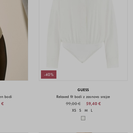
-40%
GUESS
en bodi
Relaxed fit bodi z zasnovo srajce
 €
99,00 €
59,40 €
i na voljo
Velikosti na voljo
XS
S
M
L
a voljo
Barve na voljo