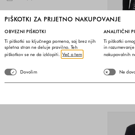
Znižano
PIŠKOTKI ZA PRIJETNO NAKUPOVANJE
Znižani izdelki
Izberite, katere skupine piškotkov dovolite. Obvezni piškotk
OBVEZNI PIŠKOTKI
ANALITIČNI P
Cena
Ti piškotki so ključnega pomena, saj brez njih
Ti piškotki omo
spletna stran ne deluje pravilno. Teh
in razumevanje 
-30%
piškotkov se ne da izklopiti.
Več o tem
nakupovalnih 
Spodnja meja
Zgornja meja
€
€
-
Pleten
Dovolim
Ne dov
5
34 E