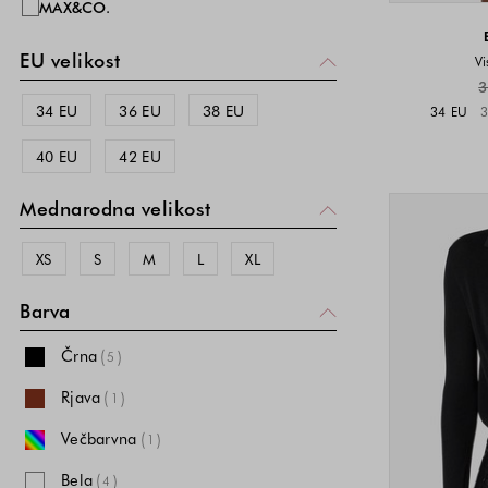
MAX&CO.
EU velikost
Vi
3
34 EU
36 EU
38 EU
34 EU
3
40 EU
42 EU
Mednarodna velikost
XS
S
M
L
XL
Barva
Črna
(
)
5
Rjava
(
)
1
Večbarvna
(
)
1
Bela
(
)
4