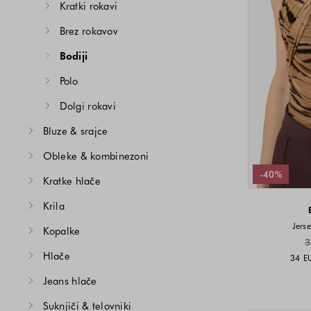
Kratki rokavi
Brez rokavov
Bodiji
Polo
Dolgi rokavi
Bluze & srajce
Obleke & kombinezoni
-40%
Kratke hlače
Krila
Jers
Kopalke
3
Hlače
34 E
Jeans hlače
Suknjiči & telovniki