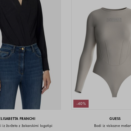
-40%
ELISABETTA FRANCHI
GUESS
i iz žoržeta z žakarskimi logotipi
Bodi iz viskozne meša