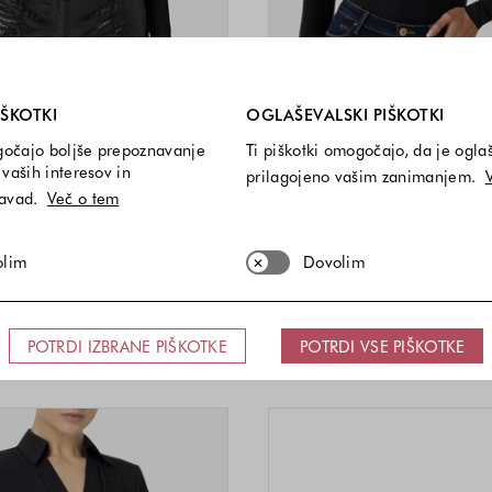
i so vedno vključeni.
IŠKOTKI
OGLAŠEVALSKI PIŠKOTKI
gočajo boljše prepoznavanje
Ti piškotki omogočajo, da je ogla
vaših interesov in
prilagojeno vašim zanimanjem.
-40%
navad.
Več o tem
ELISABETTA FRANCHI
GUESS
 bodi z dekorativno verižico
Bodi z okrasnimi kame
olim
Dovolim
50,00 €
385,00 €
90,00 €
54,00 
Velikosti na voljo
Velikost
U
36 EU
38 EU
40 EU
XS
S
M
L
Barve na voljo
Barve n
POTRDI IZBRANE PIŠKOTKE
POTRDI VSE PIŠKOTKE