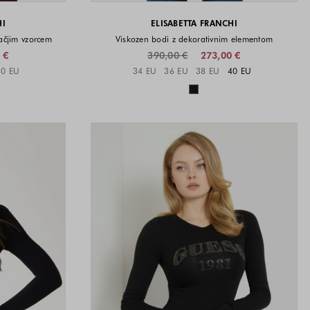
HI
ELISABETTA FRANCHI
kačjim vzorcem
Viskozen bodi z dekorativnim elementom
 €
390,00 €
273,00 €
i na voljo
Velikosti na voljo
40 EU
34 EU
36 EU
38 EU
40 EU
a voljo
Barve na voljo