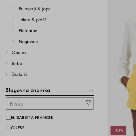
Puloverji & jope
Jakne & plašči
Pletenine
Nogavice
Obutev
Torbe
Dodatki
Blagovna znamka
ELISABETTA FRANCHI
GUESS
-40%