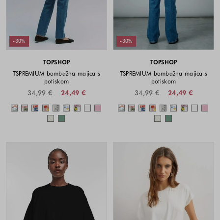
-30%
-30%
TOPSHOP
TOPSHOP
TSPREMIUM bombažna majica s
TSPREMIUM bombažna majica s
potiskom
potiskom
34,99 €
24,49 €
34,99 €
24,49 €
Barve na voljo
Barve na voljo