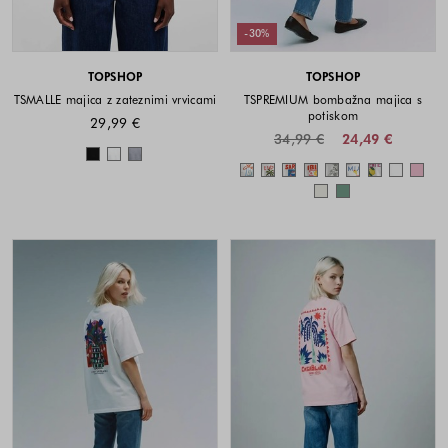
-30%
TOPSHOP
TOPSHOP
TSMALLE majica z zateznimi vrvicami
TSPREMIUM bombažna majica s
potiskom
29,99 €
34,99 €
24,49 €
Barve na voljo
Barve na voljo