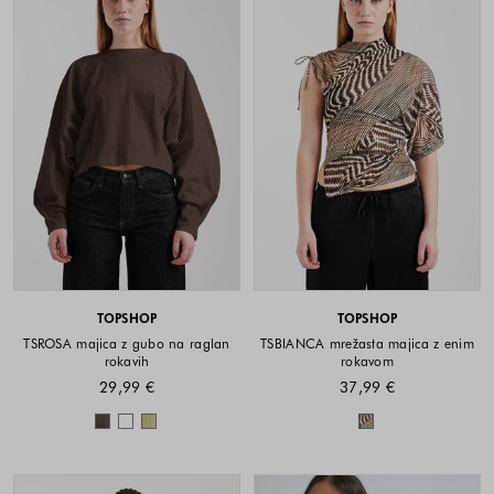
TOPSHOP
TOPSHOP
TSROSA majica z gubo na raglan
TSBIANCA mrežasta majica z enim
rokavih
rokavom
29,99 €
37,99 €
Barve na voljo
Barve na voljo