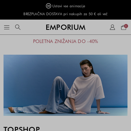
Ustavi vse animacije
BREZPLAČNA DOSTAVA pri nakupih za 50 € ali več
Naku
EMPORIUM
0
košar
Zelena
Zelena
Bela
Črna
Črna
Bela
Rjava
Rjava
Rjava
Siva
Siva
Bela
Črna
Črna
Črna
Rjava
Bela
Bela
Črna
Bela
Črna
Črna
Črna
Bela
Bela
Črna
Bela
Bela
Rjava
Bela
Bela
Rjava
Rjava
Bež
Bež
Črna
Bela
Bela
Bela
Bela
Bež
Bela
Siva
Zelena
Bela
Bež
Bež
Zelena
Siva
Siva
Siva
Bela
Siva
Siva
Rjava
Rjava
Rjava
Bež
Bež
Bela
Rjava
Zelena
Zelena
Bela
Rjava
Rjava
Roza
Zelena
Bela
Bela
Bela
Črna
Bela
Bela
Bela
Rjava
Rjava
Rjava
Rjava
Rjava
Siva
Bela
Bela
Bela
Črna
Črna
Bela
Črna
Črna
Črna
Rjava
Bela
Rjava
Bela
Bela
Bela
Črna
Bela
Bela
Črna
Bela
Bela
Bela
Bela
Rumena
Bela
Bela
Bela
Rjava
Bela
Črna
Bež
Bela
Bela
Bela
Bela
Bela
Siva
Siva
Bela
Zelena
Zelena
Siva
Zelena
Črna
Bež
Bež
Bež
Zelena
Siva
Zelena
Bela
Bela
Bela
Rjava
Rjava
Siva
Rjava
Rjava
Rjava
Bež
Bela
Bela
Bela
Rjava
Rjava
Zelena
Bela
Bela
Bela
Rja
Roz
Roz
Roz
Seznam
Cena
Cena
Cena
Cena
Cena
Cena
Cena
Cena
Cena
Cena
Cena
Cena
Cena
Cena
Cena
Cena
Cena
Cena
Cena
Cena
Cena
Cena
Cena
Cena
Cena
Cena
Cena
Cena
Cena
Cena
Cena
Cena
Cena
Cena
Cena
Cena
Cena
Cena
Cena
Cena
Cena
Cena
Cena
Cena
Cena
Cena
Cena
Cena
Cena
Cena
Cena
Cena
Cena
Cena
Cena
Cena
Cena
Cena
Cena
Cena
Cena
Cena
Cena
Cena
Cena
Cena
Cena
Cena
Cena
Cena
POLETNA ZNIŽANJA DO -40%
-
-
-
-
-
-
-
-
-
-
-
-
-
-
-
-
-
-
-
-
-
-
-
-
-
-
-
-
-
-
-
-
-
-
-
-
-
-
-
-
-
-
-
-
-
-
-
-
-
-
-
-
-
-
-
-
-
-
-
-
-
-
-
-
-
-
-
-
-
-
-
-
-
-
-
-
-
-
-
-
-
-
-
-
-
-
-
-
-
-
-
-
-
-
-
-
-
-
-
-
-
-
-
-
-
-
-
-
-
-
-
-
-
-
-
-
-
-
-
-
-
-
-
-
-
-
-
-
-
-
-
-
-
-
-
-
-
-
-
-
-
-
-
-
-
-
-
-
-
-
-
-
-
-
izdelkov
izdelka
izdelka
izdelka
izdelka
izdelka
izdelka
izdelka
izdelka
izdelka
izdelka
izdelka
izdelka
izdelka
izdelka
izdelka
izdelka
izdelka
izdelka
izdelka
izdelka
izdelka
izdelka
izdelka
izdelka
izdelka
izdelka
izdelka
izdelka
izdelka
izdelka
izdelka
izdelka
izdelka
izdelka
izdelka
izdelka
izdelka
izdelka
izdelka
izdelka
izdelka
izdelka
izdelka
izdelka
izdelka
izdelka
izdelka
izdelka
izdelka
izdelka
izdelka
izdelka
izdelka
izdelka
izdelka
izdelka
izdelka
izdelka
izdelka
izdelka
izdelka
izdelka
izdelka
izdelka
izdelka
izdelka
izdelka
izdelka
izdelka
izdelka
Bright
Bright
White
Black
Black
White
Chocolate
Chocolate
Chocolate
Light
Light
White
Black
Black
Black
Chocolate
Snow
Snow
Black
White
Black
Black
Black
Snow
White
Black
Snow
Snow
Chocolate
Ivory
Snow
Brown
Chocolate
Beige
Beige
Black
Ivory
Bright
Ivory
Ivory
Beige
Ivory
Abbey
Creme
Ivory
Simply
Simply
Pale
Charcoal
Charcoal
Grey
White
Grey
Grey
Earth
Deep
Deep
Abbey
Abbey
White
Huckleberry
Khaki
Khaki
White
Deep
Deep
Fairy
Bright
White
White
White
Black
White
White
White
Chocolate
Chocolate
Chocolate
Chocolate
Chocolate
Light
White
White
White
Black
Black
Snow
Black
Black
Black
Chocolate
Snow
Chocolate
White
White
White
Black
Snow
Snow
Black
White
White
Snow
White
Pale
Snow
Snow
Snow
Chocolate
Ivory
Jet
Beige
Ivory
Bright
Bright
Bright
Ivory
Abbey
Abbey
Ivory
Creme
Creme
Grey
Creme
Black
Simply
Simply
Simply
Pale
Charcoal
Pale
White
White
White
Earth
Earth
Light
Deep
Deep
Deep
Abbey
White
White
White
Huckleb
Huckleb
Khaki
White
White
White
Dee
Fair
Fair
Fair
je
je
je
je
je
je
je
je
je
je
je
je
je
je
je
je
je
je
je
je
je
je
je
je
je
je
je
je
je
je
je
je
je
je
je
je
je
je
je
je
je
je
je
je
je
je
je
je
je
je
je
je
je
je
je
je
je
je
je
je
je
je
je
je
je
je
je
je
je
je
Green
Green
Shellfish
Endless
Brown
Brown
Brown
Grey
Grey
Sardines
Brown
White
White
Ibiza
White
White
White
Brown
Cream
White
Brown
Cream
White
Cream
Cream
Cream
Stone
De
Cream
Taupe
Taupe
Khaki
Gray
Gray
Miami
Brown
Mahogany
Mahogany
Stone
Stone
La
Studio
Mahogany
Mahogany
Tale
Green
Shellfish
Shellfish
Shellfish
Endless
Endless
Endless
Brown
Brown
Brown
Brown
Brown
Grey
Sardines
Sardines
Sardines
White
Brown
White
Brown
Ibiza
Ibiza
Ibiza
White
White
White
Banana
White
White
White
Brown
Cream
Black
Cream
White
White
White
Cream
Stone
Stone
Cream
De
De
Melange
De
Taupe
Taupe
Taupe
Khaki
Gray
Khaki
Miami
Miami
Miami
Brown
Brown
Grey
Mahogan
Mahogan
Mahogan
Stone
La
La
La
Studio
Studio
Studio
Mah
Tale
Tale
Tale
Melange
Melange
Menthe
Vice
Dolce
Vase
Melange
Menthe
Menthe
Menthe
Vice
Vice
Vice
Melange
Dolce
Dolce
Dolce
Vase
Vase
Vase
odvisna
odvisna
odvisna
odvisna
odvisna
odvisna
odvisna
odvisna
odvisna
odvisna
odvisna
odvisna
odvisna
odvisna
odvisna
odvisna
odvisna
odvisna
odvisna
odvisna
odvisna
odvisna
odvisna
odvisna
odvisna
odvisna
odvisna
odvisna
odvisna
odvisna
odvisna
odvisna
odvisna
odvisna
odvisna
odvisna
odvisna
odvisna
odvisna
odvisna
odvisna
odvisna
odvisna
odvisna
odvisna
odvisna
odvisna
odvisna
odvisna
odvisna
odvisna
odvisna
odvisna
odvisna
odvisna
odvisna
odvisna
odvisna
odvisna
odvisna
odvisna
odvisna
odvisna
odvisna
odvisna
odvisna
odvisna
odvisna
odvisna
odvisna
od
od
od
od
od
od
od
od
od
od
od
od
od
od
od
od
od
od
od
od
od
od
od
od
od
od
od
od
od
od
od
od
od
od
od
od
od
od
od
od
od
od
od
od
od
od
od
od
od
od
od
od
od
od
od
od
od
od
od
od
od
od
od
od
od
od
od
od
od
od
kombinacije
kombinacije
kombinacije
kombinacije
kombinacije
kombinacije
kombinacije
kombinacije
kombinacije
kombinacije
kombinacije
kombinacije
kombinacije
kombinacije
kombinacije
kombinacije
kombinacije
kombinacije
kombinacije
kombinacije
kombinacije
kombinacije
kombinacije
kombinacije
kombinacije
kombinacije
kombinacije
kombinacije
kombinacije
kombinacije
kombinacije
kombinacije
kombinacije
kombinacije
kombinacije
kombinacije
kombinacije
kombinacije
kombinacije
kombinacije
kombinacije
kombinacije
kombinacije
kombinacije
kombinacije
kombinacije
kombinacije
kombinacije
kombinacije
kombinacije
kombinacije
kombinacije
kombinacije
kombinacije
kombinacije
kombinacije
kombinacije
kombinacije
kombinacije
kombinacije
kombinacije
kombinacije
kombinacije
kombinacije
kombinacije
kombinacije
kombinacije
kombinacije
kombinacije
kombinacije
barve
barve
barve
barve
barve
barve
barve
barve
barve
barve
barve
barve
barve
barve
barve
barve
barve
barve
barve
barve
barve
barve
barve
barve
barve
barve
barve
barve
barve
barve
barve
barve
barve
barve
barve
barve
barve
barve
barve
barve
barve
barve
barve
barve
barve
barve
barve
barve
barve
barve
barve
barve
barve
barve
barve
barve
barve
barve
barve
barve
barve
barve
barve
barve
barve
barve
barve
barve
barve
barve
in
in
in
in
in
in
in
in
in
in
in
in
in
in
in
in
in
in
in
in
in
in
in
in
in
in
in
in
in
in
in
in
in
in
in
in
in
in
in
in
in
in
in
in
in
in
in
in
in
in
in
in
in
in
in
in
in
in
in
in
in
in
in
in
in
in
in
in
in
in
velikosti
velikosti
velikosti
velikosti
velikosti
velikosti
velikosti
velikosti
velikosti
velikosti
velikosti
velikosti
velikosti
velikosti
velikosti
velikosti
velikosti
velikosti
velikosti
velikosti
velikosti
velikosti
velikosti
velikosti
velikosti
velikosti
velikosti
velikosti
velikosti
velikosti
velikosti
velikosti
velikosti
velikosti
velikosti
velikosti
velikosti
velikosti
velikosti
velikosti
velikosti
velikosti
velikosti
velikosti
velikosti
velikosti
velikosti
velikosti
velikosti
velikosti
velikosti
velikosti
velikosti
velikosti
velikosti
velikosti
velikosti
velikosti
velikosti
velikosti
velikosti
velikosti
velikosti
velikosti
velikosti
velikosti
velikosti
velikosti
velikosti
velikosti
TOPSHOP