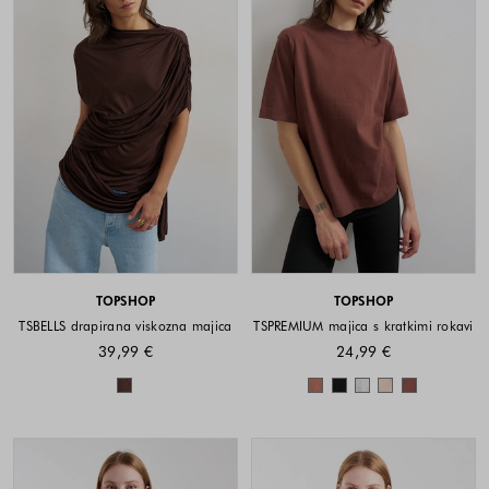
TOPSHOP
TOPSHOP
TSBELLS drapirana viskozna majica
TSPREMIUM majica s kratkimi rokavi
39,99 €
24,99 €
Barve na voljo
Barve na voljo