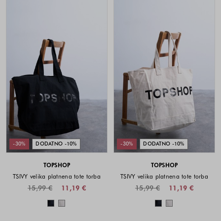
-30%
DODATNO -10%
-30%
DODATNO -10%
TOPSHOP
TOPSHOP
TSIVY velika platnena tote torba
TSIVY velika platnena tote torba
15,99 €
11,19 €
15,99 €
11,19 €
Barve na voljo
Barve na voljo