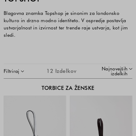
Blagovna znamka Topshop je sinonim za londonsko
kulturo in drzno modno identiteto. V ospredje postavlja
ustvarjalnost in izvirnost ter trende raje ustvarja, kot jim
sledi.
SKOČI NA SEZNAM IZDELKOV
Najnovejših
12
Izdelkov
Filtriraj
izdelkih
TORBICE ZA ŽENSKE