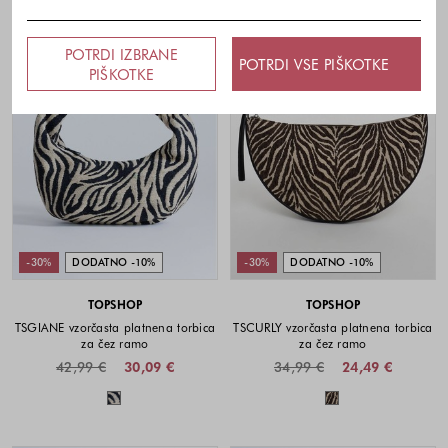
POTRDI IZBRANE
POTRDI VSE PIŠKOTKE
PIŠKOTKE
-30%
DODATNO -10%
-30%
DODATNO -10%
TOPSHOP
TOPSHOP
TSGIANE vzorčasta platnena torbica
TSCURLY vzorčasta platnena torbica
za čez ramo
za čez ramo
42,99 €
30,09 €
34,99 €
24,49 €
Barve na voljo
Barve na voljo