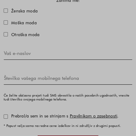
Zanima me:
Izberite eno ali več modnih kolekcij,
Ženska moda
Moška moda
Otroška moda
Če želite občasno prejeti tudi SMS obvestila o naših posebnih ugodnostih, vnesite
tudi številko svojega mobilnega telefona.
Prebral/a sem in se strinjam s
Pravilnikom o zasebnosti
.
* Popust velja samo na redne cene izdelkov in ni združljiv z drugimi popusti.