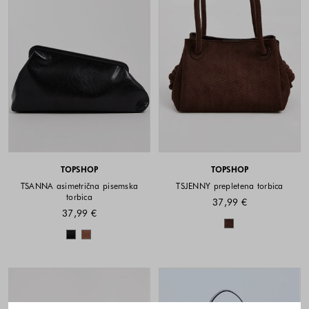
TOPSHOP
TOPSHOP
TSANNA asimetrična pisemska
TSJENNY prepletena torbica
torbica
37,99 €
37,99 €
Barve na voljo
Barve na voljo