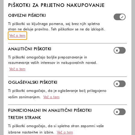
PIŠKOTKI ZA PRIJETNO NAKUPOVANJE
Izberite, katere skupine piškotkov dovolite. Obvezni piško
OBVEZNI PIŠKOTKI
Ti piškotki so ključnega pomena, saj brez njih spletna
stran ne deluje pravilno. Teh piškotkov se ne da izklopiti.
Več o tem
ANALITIČNI PIŠKOTKI
Ti piškotki omogočajo boljše prepoznavanje in
razumevanje vaših interesov in nakupovalnih navad.
Več o tem
-30%
DODATNO -10%
-30%
DODATNO -10%
OGLAŠEVALSKI PIŠKOTKI
TOPSHOP
TOPSHOP
TSGEORGE pisemska torbica
TSSIMONE torbica iz kovinsko
Ti piškotki omogočajo, da je oglaševanje bolj prilagojeno
svetlečega umetnega usnja
37,99 €
26,59 €
vašim zanimanjem.
Več o tem
34,99 €
24,49 €
Barve na voljo
Barve na voljo
FUNKCIONALNI IN ANALITIČNI PIŠKOTKI
TRETJIH STRANK
Ti piškotki omogočajo, da si spletna stran zapomni vaše
izbrane nastavitve in izbire.
Več o tem