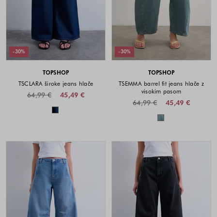
-30%
-30%
TOPSHOP
TOPSHOP
TSCLARA široke jeans hlače
TSEMMA barrel fit jeans hlače z
visokim pasom
64,99 €
45,49 €
64,99 €
45,49 €
Barve na voljo
Barve na voljo