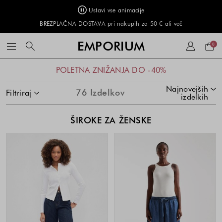
Ustavi vse animacije
BREZPLAČNA DOSTAVA pri nakupih za 50 € ali več
Naku
EMPORIUM
0
košar
Modra
Bela
Črna
Modra
Modra
Modra
Modra
Modra
Modra
Bela
Modra
Modra
Modra
Modra
Modra
Modra
Modra
Škrlatna
Modra
Modra
Modra
Modra
Modra
Siva
Bela
Modra
Modra
Modra
Modra
Modra
Modra
Modra
Rjava
Siva
Črna
Modra
Modra
Seznam
Cena
Cena
Cena
Cena
Cena
Cena
Cena
Cena
Cena
Cena
Cena
Cena
Cena
Cena
Cena
Cena
Cena
Cena
Cena
Cena
Cena
Cena
Cena
Cena
Cena
Cena
Cena
Cena
Cena
Cena
Cena
Cena
Cena
Cena
Cena
Cena
Cena
Cena
Cena
Cena
Cena
Cena
Cena
Cena
Cena
Cena
Cena
Cena
Cena
Cena
Cena
Cena
Cena
Cena
Cena
Cena
Cena
Cena
Cena
Cena
Cena
Cena
Cena
Cena
Cena
Cena
Cena
Cena
Cena
Cena
Cena
Cena
POLETNA ZNIŽANJA DO -40%
-
-
-
-
-
-
-
-
-
-
-
-
-
-
-
-
-
-
-
-
-
-
-
-
-
-
-
-
-
-
-
-
-
-
-
-
-
izdelkov
izdelka
izdelka
izdelka
izdelka
izdelka
izdelka
izdelka
izdelka
izdelka
izdelka
izdelka
izdelka
izdelka
izdelka
izdelka
izdelka
izdelka
izdelka
izdelka
izdelka
izdelka
izdelka
izdelka
izdelka
izdelka
izdelka
izdelka
izdelka
izdelka
izdelka
izdelka
izdelka
izdelka
izdelka
izdelka
izdelka
izdelka
izdelka
izdelka
izdelka
izdelka
izdelka
izdelka
izdelka
izdelka
izdelka
izdelka
izdelka
izdelka
izdelka
izdelka
izdelka
izdelka
izdelka
izdelka
izdelka
izdelka
izdelka
izdelka
izdelka
izdelka
izdelka
izdelka
izdelka
izdelka
izdelka
izdelka
izdelka
izdelka
izdelka
izdelka
izdelka
Dark
White
Black
Blue
Medium
Blue
Blue
Black
Medium
White
Blue
Light
Medium
Medium
Dark
Dark
Medium
Purple
Blue
Medium
Medium
Blue
Dark
Khaki
White
Light
Blue
Blue
Blue
Light
Dark
Bleached
Chocolate
Medium
Black
Blue
Dark
SKOČI NA SEZNAM IZDELKOV
Najnovejših
je
je
je
je
je
je
je
je
je
je
je
je
je
je
je
je
je
je
je
je
je
je
je
je
je
je
je
je
je
je
je
je
je
je
je
je
je
je
je
je
je
je
je
je
je
je
je
je
je
je
je
je
je
je
je
je
je
je
je
je
je
je
je
je
je
je
je
je
je
je
je
je
Wash
Denim
Denim
Indigo
Blue
Wash
Wash
Blue
Blue
Blue
Blue
Magic
Blue
Blue
Wash
Grey
Blue
Black
Wash
Blue
Sand
Brown
Grey
Denim
Blue
76
Izdelkov
Filtriraj
izdelkih
Indigo
Denim
Denim
Denim
Denim
Denim
Denim
Denim
Denim
Denim
Denim
Denim
odvisna
odvisna
odvisna
odvisna
odvisna
odvisna
odvisna
odvisna
odvisna
odvisna
odvisna
odvisna
odvisna
odvisna
odvisna
odvisna
odvisna
odvisna
odvisna
odvisna
odvisna
odvisna
odvisna
odvisna
odvisna
odvisna
odvisna
odvisna
odvisna
odvisna
odvisna
odvisna
odvisna
odvisna
odvisna
odvisna
odvisna
odvisna
odvisna
odvisna
odvisna
odvisna
odvisna
odvisna
odvisna
odvisna
odvisna
odvisna
odvisna
odvisna
odvisna
odvisna
odvisna
odvisna
odvisna
odvisna
odvisna
odvisna
odvisna
odvisna
odvisna
odvisna
odvisna
odvisna
odvisna
odvisna
odvisna
odvisna
odvisna
odvisna
odvisna
odvisna
od
od
od
od
od
od
od
od
od
od
od
od
od
od
od
od
od
od
od
od
od
od
od
od
od
od
od
od
od
od
od
od
od
od
od
od
od
od
od
od
od
od
od
od
od
od
od
od
od
od
od
od
od
od
od
od
od
od
od
od
od
od
od
od
od
od
od
od
od
od
od
od
ŠIROKE ZA ŽENSKE
kombinacije
kombinacije
kombinacije
kombinacije
kombinacije
kombinacije
kombinacije
kombinacije
kombinacije
kombinacije
kombinacije
kombinacije
kombinacije
kombinacije
kombinacije
kombinacije
kombinacije
kombinacije
kombinacije
kombinacije
kombinacije
kombinacije
kombinacije
kombinacije
kombinacije
kombinacije
kombinacije
kombinacije
kombinacije
kombinacije
kombinacije
kombinacije
kombinacije
kombinacije
kombinacije
kombinacije
kombinacije
kombinacije
kombinacije
kombinacije
kombinacije
kombinacije
kombinacije
kombinacije
kombinacije
kombinacije
kombinacije
kombinacije
kombinacije
kombinacije
kombinacije
kombinacije
kombinacije
kombinacije
kombinacije
kombinacije
kombinacije
kombinacije
kombinacije
kombinacije
kombinacije
kombinacije
kombinacije
kombinacije
kombinacije
kombinacije
kombinacije
kombinacije
kombinacije
kombinacije
kombinacije
kombinacije
barve
barve
barve
barve
barve
barve
barve
barve
barve
barve
barve
barve
barve
barve
barve
barve
barve
barve
barve
barve
barve
barve
barve
barve
barve
barve
barve
barve
barve
barve
barve
barve
barve
barve
barve
barve
barve
barve
barve
barve
barve
barve
barve
barve
barve
barve
barve
barve
barve
barve
barve
barve
barve
barve
barve
barve
barve
barve
barve
barve
barve
barve
barve
barve
barve
barve
barve
barve
barve
barve
barve
barve
in
in
in
in
in
in
in
in
in
in
in
in
in
in
in
in
in
in
in
in
in
in
in
in
in
in
in
in
in
in
in
in
in
in
in
in
in
in
in
in
in
in
in
in
in
in
in
in
in
in
in
in
in
in
in
in
in
in
in
in
in
in
in
in
in
in
in
in
in
in
in
in
velikosti
velikosti
velikosti
velikosti
velikosti
velikosti
velikosti
velikosti
velikosti
velikosti
velikosti
velikosti
velikosti
velikosti
velikosti
velikosti
velikosti
velikosti
velikosti
velikosti
velikosti
velikosti
velikosti
velikosti
velikosti
velikosti
velikosti
velikosti
velikosti
velikosti
velikosti
velikosti
velikosti
velikosti
velikosti
velikosti
velikosti
velikosti
velikosti
velikosti
velikosti
velikosti
velikosti
velikosti
velikosti
velikosti
velikosti
velikosti
velikosti
velikosti
velikosti
velikosti
velikosti
velikosti
velikosti
velikosti
velikosti
velikosti
velikosti
velikosti
velikosti
velikosti
velikosti
velikosti
velikosti
velikosti
velikosti
velikosti
velikosti
velikosti
velikosti
velikosti