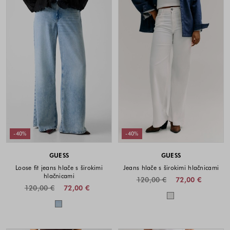
-40%
-40%
GUESS
GUESS
Loose fit jeans hlače s širokimi
Jeans hlače s širokimi hlačnicami
hlačnicami
120,00 €
72,00 €
120,00 €
72,00 €
Barve na voljo
Barve na voljo