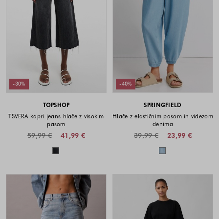
-30%
-40%
TOPSHOP
SPRINGFIELD
TSVERA kapri jeans hlače z visokim
Hlače z elastičnim pasom in videzom
pasom
denima
59,99 €
41,99 €
39,99 €
23,99 €
Barve na voljo
Barve na voljo