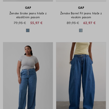
GAP
GAP
Ženske široke jeans hlače z
Ženske Barrel Fit jeans hlače z
elastičnim pasom
visokim pasom
79,95 €
55,97 €
89,95 €
62,97 €
Barve na voljo
Barve na voljo