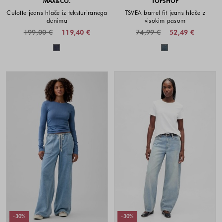
MAX&CO.
TOPSHOP
Culotte jeans hlače iz teksturiranega
TSVEA barrel fit jeans hlače z
denima
visokim pasom
199,00 €
119,40 €
74,99 €
52,49 €
Barve na voljo
Barve na voljo
-30%
-30%