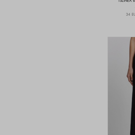
TSLINEA š
34 E