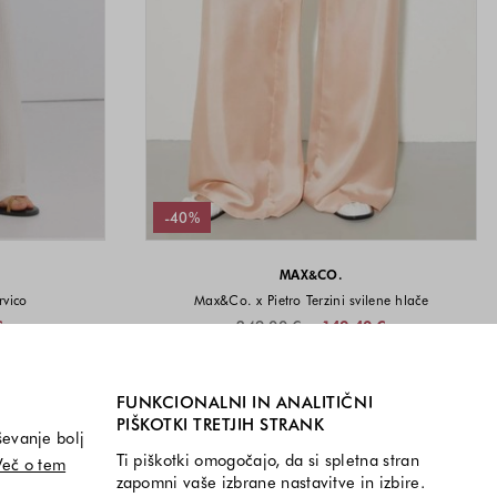
-40%
MAX&CO.
rvico
Max&Co. x Pietro Terzini svilene hlače
€
249,00 €
149,40 €
i na voljo
Velikosti na voljo
34 EU
36 EU
40 EU
42 EU
a voljo
Barve na voljo
FUNKCIONALNI IN ANALITIČNI
PIŠKOTKI TRETJIH STRANK
ševanje bolj
Ti piškotki omogočajo, da si spletna stran
Več o tem
zapomni vaše izbrane nastavitve in izbire.