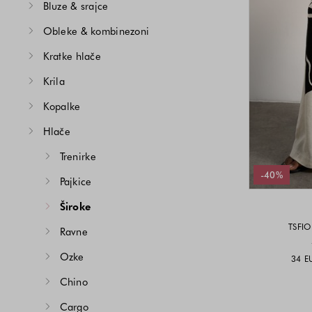
Bluze & srajce
Obleke & kombinezoni
Kratke hlače
Krila
Kopalke
Hlače
Trenirke
-40%
Pajkice
Široke
TSFIO
Ravne
Ozke
34 E
Chino
Cargo