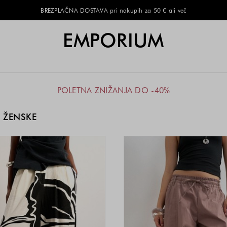
BREZPLAČNA DOSTAVA pri nakupih za 50 € ali več
EMPORIUM
Večbarvna
Rjava
Večbarvna
Bela
Črna
Rjava
Večbarvna
Siva
Roza
Roza
Bela
Bež
Bela
Rjava
Rdeča
Bež
Bela
Zelena
Bež
Bela
Bela
Zelena
Bež
Zelena
Rjava
Cena
Cena
Cena
Cena
Cena
Cena
Cena
Cena
Cena
Cena
Cena
Cena
Cena
Cena
Cena
Cena
Cena
Cena
Cena
Cena
Cena
Cena
Cena
Cena
POLETNA ZNIŽANJA DO -40%
-
-
-
-
-
-
-
-
-
-
-
-
-
-
-
-
-
-
-
-
-
-
-
-
-
izdelka
izdelka
izdelka
izdelka
izdelka
izdelka
izdelka
izdelka
izdelka
izdelka
izdelka
izdelka
izdelka
izdelka
izdelka
izdelka
izdelka
izdelka
izdelka
izdelka
izdelka
izdelka
izdelka
izdelka
Ecru
Chocolate
Green
Snow
Black
Brown
Multi
Slate
Pink
Pink
White
Tan
New
Chocol
Poinsett
Light
Bright
Green
Beige
White
White
Green
Beige
Green
Terra
je
je
je
je
je
je
je
je
je
je
je
je
je
je
je
je
je
je
je
je
je
je
je
je
Brown
/
White
Off
Brown
Beige
White
Brow
A ŽENSKE
Black
White
odvisna
odvisna
odvisna
odvisna
odvisna
odvisna
odvisna
odvisna
odvisna
odvisna
odvisna
odvisna
odvisna
odvisna
odvisna
odvisna
odvisna
odvisna
odvisna
odvisna
odvisna
odvisna
odvisna
odvisna
od
od
od
od
od
od
od
od
od
od
od
od
od
od
od
od
od
od
od
od
od
od
od
od
kombinacije
kombinacije
kombinacije
kombinacije
kombinacije
kombinacije
kombinacije
kombinacije
kombinacije
kombinacije
kombinacije
kombinacije
kombinacije
kombinacije
kombinacije
kombinacije
kombinacije
kombinacije
kombinacije
kombinacije
kombinacije
kombinacije
kombinacije
kombinacije
barve
barve
barve
barve
barve
barve
barve
barve
barve
barve
barve
barve
barve
barve
barve
barve
barve
barve
barve
barve
barve
barve
barve
barve
in
in
in
in
in
in
in
in
in
in
in
in
in
in
in
in
in
in
in
in
in
in
in
in
velikosti
velikosti
velikosti
velikosti
velikosti
velikosti
velikosti
velikosti
velikosti
velikosti
velikosti
velikosti
velikosti
velikosti
velikosti
velikosti
velikosti
velikosti
velikosti
velikosti
velikosti
velikosti
velikosti
velikosti