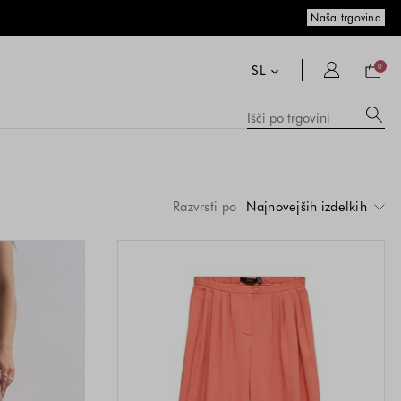
Naša trgovina
Nakup
košari
SL
0
Me
Išči
po
pr
trgovi
vs
Bela
Oranžna
Bela
Roza
Rjava
Modra
Črna
Bež
Bež
Bela
Bež
Bež
Rjava
Cena
Cena
Cena
Cena
Cena
Cena
Cena
Cena
Cena
Cena
Cena
Cena
Cena
Cena
Cena
Cena
Cena
Cena
Cena
Cena
Cena
Cena
Cena
Cena
-
-
-
-
-
-
-
-
-
-
-
-
-
me
izdelka
izdelka
izdelka
izdelka
izdelka
izdelka
izdelka
izdelka
izdelka
izdelka
izdelka
izdelka
izdelka
izdelka
izdelka
izdelka
izdelka
izdelka
izdelka
izdelka
izdelka
izdelka
izdelka
izdelka
ate
ia
New
Langoustino
White
Pink
Chocolate
Dark
Black
Beige
Beige
Bright
Beige
Beige
Terra
in
je
je
je
je
je
je
je
je
je
je
je
je
je
je
je
je
je
je
je
je
je
je
je
je
n
Off
Torte
Blue
White
Brown
Razvrsti po
Najnovejših izdelkih
zg
White
odvisna
odvisna
odvisna
odvisna
odvisna
odvisna
odvisna
odvisna
odvisna
odvisna
odvisna
odvisna
odvisna
odvisna
odvisna
odvisna
odvisna
odvisna
odvisna
odvisna
odvisna
odvisna
odvisna
odvisna
is
od
od
od
od
od
od
od
od
od
od
od
od
od
od
od
od
od
od
od
od
od
od
od
od
kombinacije
kombinacije
kombinacije
kombinacije
kombinacije
kombinacije
kombinacije
kombinacije
kombinacije
kombinacije
kombinacije
kombinacije
kombinacije
kombinacije
kombinacije
kombinacije
kombinacije
kombinacije
kombinacije
kombinacije
kombinacije
kombinacije
kombinacije
kombinacije
barve
barve
barve
barve
barve
barve
barve
barve
barve
barve
barve
barve
barve
barve
barve
barve
barve
barve
barve
barve
barve
barve
barve
barve
in
in
in
in
in
in
in
in
in
in
in
in
in
in
in
in
in
in
in
in
in
in
in
in
velikosti
velikosti
velikosti
velikosti
velikosti
velikosti
velikosti
velikosti
velikosti
velikosti
velikosti
velikosti
velikosti
velikosti
velikosti
velikosti
velikosti
velikosti
velikosti
velikosti
velikosti
velikosti
velikosti
velikosti