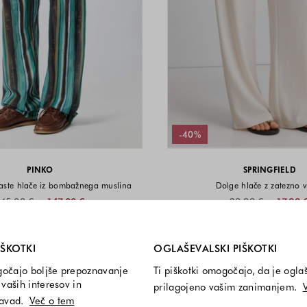
-40%
PINKO
SPRINGFIELD
rtaste hlače iz bombažnega muslina
Dolge hlače z zatezno v
45,00 €
147,00 €
29,99 €
17,99 
Velikosti na voljo
Velikost
U
34 EU
36 EU
38 EU
S
M
L
XL
Barve na voljo
Barve n
i so vedno vključeni.
IŠKOTKI
OGLAŠEVALSKI PIŠKOTKI
gočajo boljše prepoznavanje
Ti piškotki omogočajo, da je ogla
vaših interesov in
prilagojeno vašim zanimanjem.
navad.
Več o tem