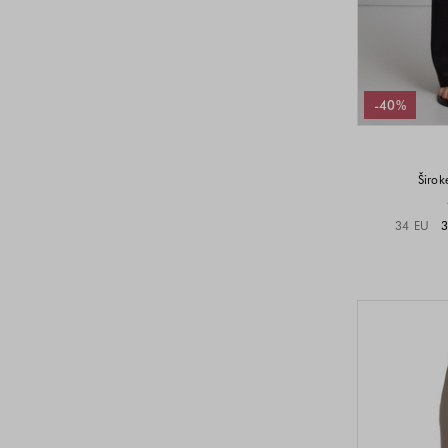
-40%
Širok
34 EU
3